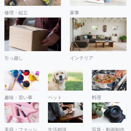
修理・組立
家事
引っ越し
インテリア
趣味・習い事
ペット
料理
美容・ファッシ
生活相談
写真・動画制作