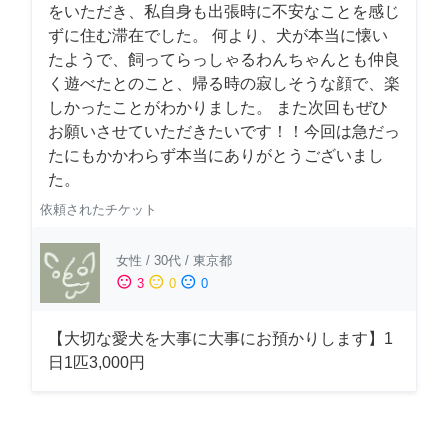
をいただき、私自身も出張時に不安なことを感じ
ずに住む滞在でした。 何より、犬が本当に懐い
たようで、飼ってらっしゃるわんちゃんとも仲良
く遊べたとのこと、帰る時の寂しそうな顔で、楽
しかったことがわかりました。 また次回もぜひ
お願いさせていただきたいです！！今回は急だっ
たにもかかわらず本当にありがとうございまし
た。
依頼されたチケット
女性
/
30代
/
東京都
sentiment_satisfied
sentiment_neutral
sentiment_dissatisfied
3
0
0
【大切な愛犬を大事に大事にお預かりします】1
日1匹3,000円