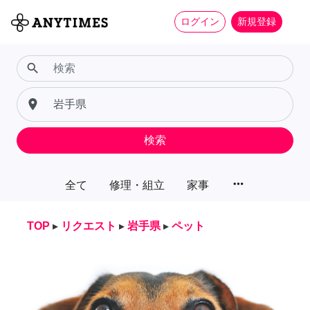
ログイン
新規登録
search
place
検索
more_horiz
全て
修理・組立
家事
TOP
▸
リクエスト
▸
岩手県
▸
ペット