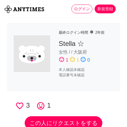
more_horiz
全て
修理・組立
家事
ログイン
新規登録
fiber_manual_record
最終ログイン時間
2年前
Stella ☆
女性
/
/
大阪府
sentiment_satisfied
sentiment_neutral
sentiment_dissatisfied
1
1
0
本人確認未確認
電話番号未確認
favorite_border
3
tag_faces
1
この人にリクエストをする