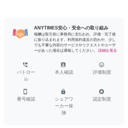
ANYTIMES安心・安全への取り組み
報酬は取引前に事務局に支払われ、評価・完了後
に振り込まれます。利用規約違反の恐れや、少し
でも不審な内容のサービスやリクエストやユーザ
ーがあった場合は通報してください。
詳細を見る
perm_phone_msg
assignment_ind
tag_faces
パトロー
本人確認
評価制度
ル
smartphone
lock
stars
番号確認
シェアワ
認定制度
ーカー保
険