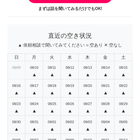
まずは話を聞いてみるだけでもOK!
直近の空き状況
▲:
依頼相談で聞いてみてください
○:
空あり
✕:
空なし
日
月
火
水
木
金
土
08/09
08/10
08/11
08/12
08/13
08/14
08/15
▲
▲
▲
▲
▲
▲
08/16
08/17
08/18
08/19
08/20
08/21
08/22
▲
▲
▲
▲
▲
▲
▲
08/23
08/24
08/25
08/26
08/27
08/28
08/29
▲
▲
▲
▲
▲
▲
▲
08/30
08/31
09/01
09/02
09/03
09/04
09/05
▲
▲
▲
▲
▲
▲
▲
09/06
09/07
09/08
09/09
09/10
09/11
09/12