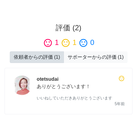
評価
(
2
)
sentiment_satisfied
1
sentiment_neutral
1
sentiment_dissatisfied
0
依頼者からの評価
(
1
)
サポーターからの評価
(
1
)
sentiment_neutral
otetsudai
ありがとうございます！
いいねしていただきありがとうございます
5年前