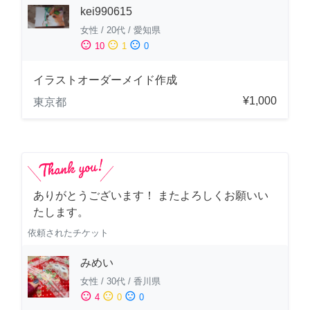
kei990615
女性
/
20代
/
愛知県
sentiment_satisfied
sentiment_neutral
sentiment_dissatisfied
10
1
0
イラストオーダーメイド作成
¥1,000
東京都
ありがとうございます！ またよろしくお願いい
たします。
依頼されたチケット
みめい
女性
/
30代
/
香川県
sentiment_satisfied
sentiment_neutral
sentiment_dissatisfied
4
0
0