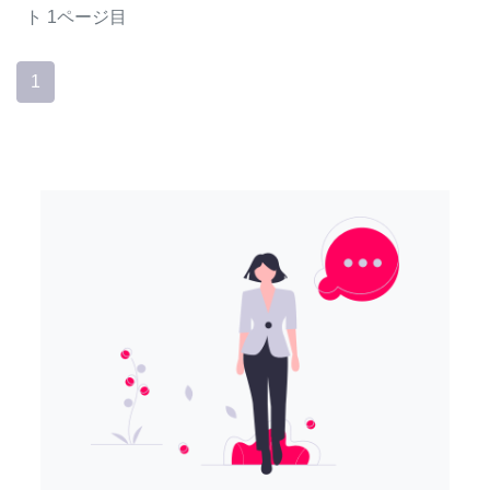
ト
1ページ目
1