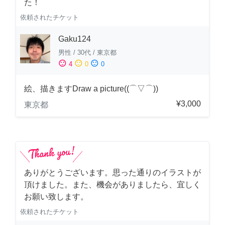
た！
依頼されたチケット
Gaku124
男性
/
30代
/
東京都
sentiment_satisfied
sentiment_neutral
sentiment_dissatisfied
4
0
0
絵、描きますDraw a picture((⌒▽⌒))
¥3,000
東京都
ありがとうございます。思った通りのイラストが
頂けました。また、機会がありましたら、宜しく
お願い致します。
依頼されたチケット