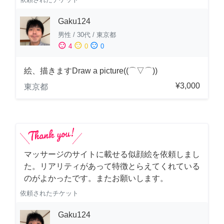
Gaku124
男性
/
30代
/
東京都
sentiment_satisfied
sentiment_neutral
sentiment_dissatisfied
4
0
0
絵、描きますDraw a picture((⌒▽⌒))
¥3,000
東京都
マッサージのサイトに載せる似顔絵を依頼しまし
た。リアリティがあって特徴とらえてくれている
のがよかったです。またお願いします。
依頼されたチケット
Gaku124