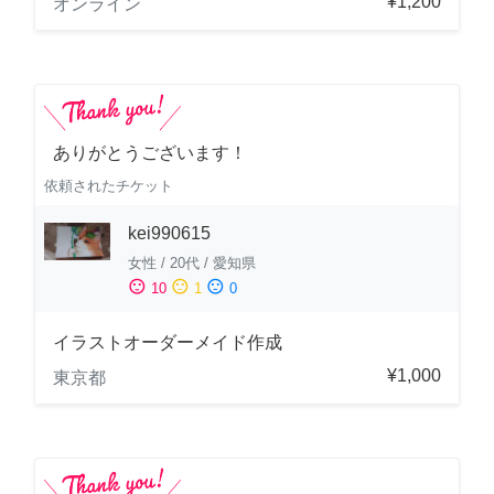
¥1,200
オンライン
ありがとうございます！
依頼されたチケット
kei990615
女性
/
20代
/
愛知県
sentiment_satisfied
sentiment_neutral
sentiment_dissatisfied
10
1
0
イラストオーダーメイド作成
¥1,000
東京都