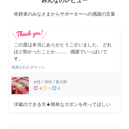
みんなのレビュー
依頼者のみなさまからサポーターへの感謝の言葉
この度は本当にありがとうございました。 どれ
ほど助かったことか……。 感謝でいっぱいで
す。
依頼されたチケット
女性
/
30代
/
香川県
sentiment_satisfied
sentiment_neutral
sentiment_dissatisfied
4
0
0
洋裁のできる方★簡単なズボンを作ってほしい