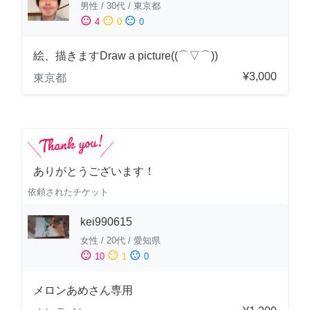
男性
/
30代
/
東京都
sentiment_satisfied
sentiment_neutral
sentiment_dissatisfied
4
0
0
絵、描きますDraw a picture((⌒▽⌒))
¥3,000
東京都
ありがとうございます！
依頼されたチケット
kei990615
女性
/
20代
/
愛知県
sentiment_satisfied
sentiment_neutral
sentiment_dissatisfied
10
1
0
メロンあめさん専用