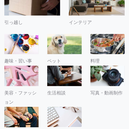
引っ越し
インテリア
趣味・習い事
ペット
料理
美容・ファッシ
生活相談
写真・動画制作
ョン