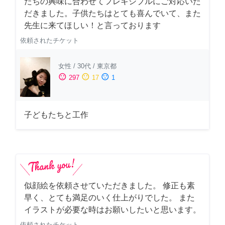
たちの興味に合わせてフレキシブルにご対応いた
だきました。子供たちはとても喜んでいて、また
先生に来てほしい！と言っております
依頼されたチケット
女性
/
30代
/
東京都
sentiment_satisfied
sentiment_neutral
sentiment_dissatisfied
297
17
1
子どもたちと工作
似顔絵を依頼させていただきました。 修正も素
早く、とても満足のいく仕上がりでした。 また
イラストが必要な時はお願いしたいと思います。
依頼されたチケット