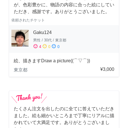
が、色彩豊かに、物語の内容に合った絵にしてい
ただき、感謝です。ありがとうございました。
依頼されたチケット
Gaku124
男性
/
30代
/
東京都
sentiment_satisfied
sentiment_neutral
sentiment_dissatisfied
4
0
0
絵、描きますDraw a picture((⌒▽⌒))
¥3,000
東京都
たくさん注文を出したのに全てに答えていただき
ました。絵も細かいところまで丁寧にリアルに描
かれていて大満足です。ありがとうございまし