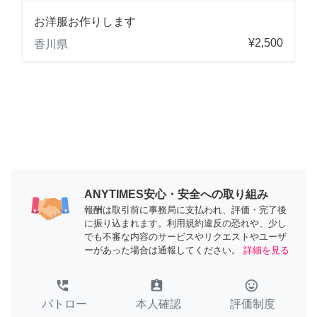
お洋服お作りします
¥2,500
香川県
ANYTIMES安心・安全への取り組み
報酬は取引前に事務局に支払われ、評価・完了後
に振り込まれます。利用規約違反の恐れや、少し
でも不審な内容のサービスやリクエストやユーザ
ーがあった場合は通報してください。
詳細を見る
perm_phone_msg
assignment_ind
tag_faces
パトロー
本人確認
評価制度