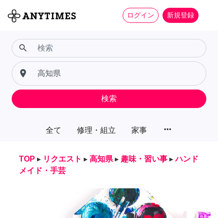
ログイン
新規登録
search
place
検索
more_horiz
全て
修理・組立
家事
TOP
▸
リクエスト
▸
高知県
▸
趣味・習い事
▸
ハンド
メイド・手芸