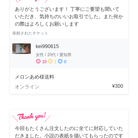
ありがとうございます！ 丁寧にご要望も聞いて
いただき、気持ちのいいお取引でした。また何か
の際はよろしくお願いします
依頼されたチケット
kei990615
女性
/
20代
/
愛知県
sentiment_satisfied
sentiment_neutral
sentiment_dissatisfied
10
1
0
メロンあめ様送料
¥300
オンライン
今回もたくさん注文したのに全てに対応していた
だきました。小説の表紙を描いてもらったのです