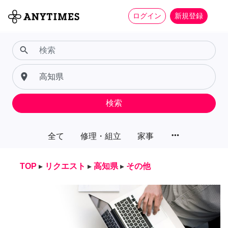
ログイン
新規登録
search
place
検索
more_horiz
全て
修理・組立
家事
TOP
▸
リクエスト
▸
高知県
▸
その他