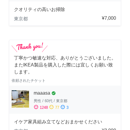
クオリティの高いお掃除
¥7,000
東京都
丁寧かつ敏速な対応、ありがとうございました。
またIKEA製品を購入した際には宜しくお願い致
します。
依頼されたチケット
maaasa
check_circle
男性
/
60代
/
東京都
sentiment_satisfied
sentiment_neutral
sentiment_dissatisfied
1248
77
3
イケア家具組み立てなどおまかせください