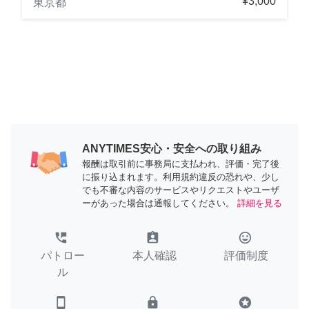
¥3,000
東京都
ANYTIMES安心・安全への取り組み
報酬は取引前に事務局に支払われ、評価・完了後
に振り込まれます。利用規約違反の恐れや、少し
でも不審な内容のサービスやリクエストやユーザ
ーがあった場合は通報してください。
詳細を見る
perm_phone_msg
assignment_ind
tag_faces
パトロー
本人確認
評価制度
ル
smartphone
lock
stars