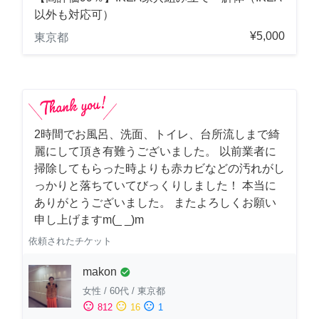
以外も対応可）
¥5,000
東京都
2時間でお風呂、洗面、トイレ、台所流しまで綺
麗にして頂き有難うございました。 以前業者に
掃除してもらった時よりも赤カビなどの汚れがし
っかりと落ちていてびっくりしました！ 本当に
ありがとうございました。 またよろしくお願い
申し上げますm(_ _)m
依頼されたチケット
makon
check_circle
女性
/
60代
/
東京都
sentiment_satisfied
sentiment_neutral
sentiment_dissatisfied
812
16
1