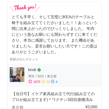
とても手早く、そして完璧にIKEAのテーブルと
椅子を組み立ててくださいました！！あっという
間に出来上がったのでびっくりしました。 年内
にという急なお願いにも関わらずすぐに来てくだ
さり、本当に感謝しております。 また機会があ
りましたら、是非お願いしたい方です！この度は
ありがとうございました。
依頼されたチケット
knsk
check_circle
男性
/
50代
/
東京都
sentiment_satisfied
sentiment_neutral
sentiment_dissatisfied
1670
49
4
【当日可】イケア家具組み立て代行(組み立ての
プロが組み立てます)＊ワクチン3回目接種済み
¥3,000
東京都