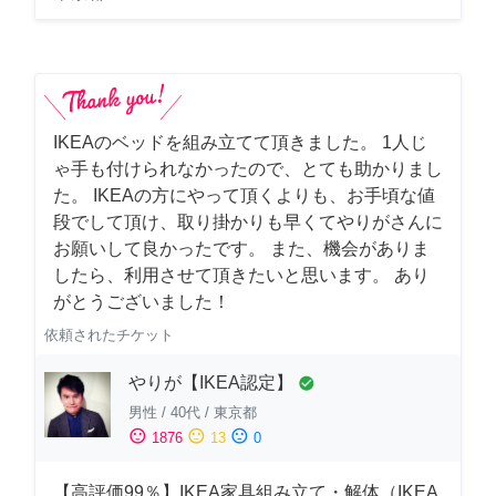
IKEAのベッドを組み立てて頂きました。 1人じ
ゃ手も付けられなかったので、とても助かりまし
た。 IKEAの方にやって頂くよりも、お手頃な値
段でして頂け、取り掛かりも早くてやりがさんに
お願いして良かったです。 また、機会がありま
したら、利用させて頂きたいと思います。 あり
がとうございました！
依頼されたチケット
やりが【IKEA認定】
check_circle
男性
/
40代
/
東京都
sentiment_satisfied
sentiment_neutral
sentiment_dissatisfied
1876
13
0
【高評価99％】IKEA家具組み立て・解体（IKEA