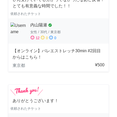
とても有意義な時間でした！！
依頼されたチケット
内山陽瀬
check_circle
女性
/
30代
/
東京都
sentiment_satisfied
sentiment_neutral
sentiment_dissatisfied
12
0
0
【オンライン】バレエストレッチ30min #2回目
からはこちら！
¥500
東京都
ありがとうございます！
依頼されたチケット