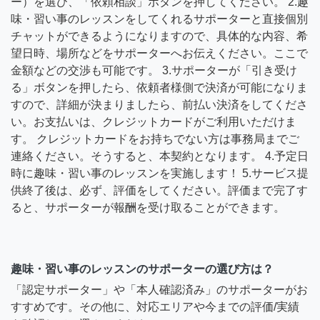
ー）を選び、「依頼相談」ボタンを押してください。 2.趣
味・習い事のレッスンをしてくれるサポーターと直接個別
チャットができるようになりますので、具体的な内容、希
望日時、場所などをサポーターへお伝えください。ここで
金額などの交渉も可能です。 3.サポーターが「引き受け
る」ボタンを押したら、依頼者様側で決済が可能になりま
すので、詳細が決まりましたら、前払い決済をしてくださ
い。お支払いは、クレジットカードがご利用いただけま
す。 クレジットカードをお持ちでない方は事務局までご
連絡ください。そうすると、本契約となります。 4.予定日
時に趣味・習い事のレッスンを実施します！ 5.サービス提
供終了後は、必ず、評価をしてください。評価まで完了す
ると、サポーターが報酬を受け取ることができます。
趣味・習い事のレッスンのサポーターの選び方は？
「認定サポーター」や「本人確認済み」のサポーターがお
すすめです。その他に、対応エリアや今までの評価/実績