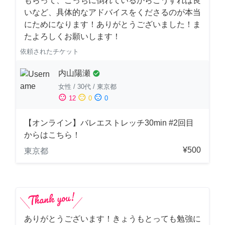
もらって、こっちに倒れているからこうすれば良
いなど、具体的なアドバイスをくださるのが本当
にためになります！ありがとうございました！ま
たよろしくお願いします！
依頼されたチケット
内山陽瀬
check_circle
女性
/
30代
/
東京都
sentiment_satisfied
sentiment_neutral
sentiment_dissatisfied
12
0
0
【オンライン】バレエストレッチ30min #2回目
からはこちら！
¥500
東京都
ありがとうございます！きょうもとっても勉強に