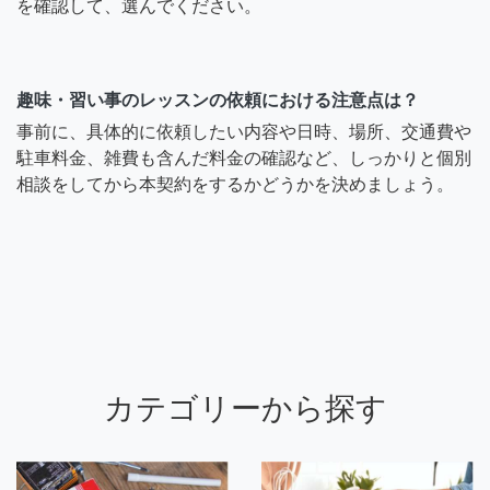
を確認して、選んでください。
趣味・習い事のレッスンの依頼における注意点は？
事前に、具体的に依頼したい内容や日時、場所、交通費や
駐車料金、雑費も含んだ料金の確認など、しっかりと個別
相談をしてから本契約をするかどうかを決めましょう。
カテゴリーから探す