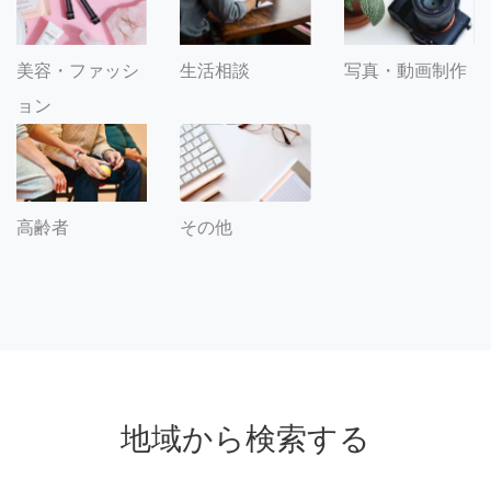
美容・ファッシ
生活相談
写真・動画制作
ョン
その他
高齢者
地域から検索する