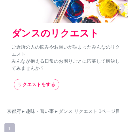
ダンスのリクエスト
ご近所の人の悩みやお願いが詰まったみんなのリク
エスト
みんなが抱える日常のお困りごとに応募して解決し
てみませんか？
リクエストをする
京都府
▸ 趣味・習い事
▸ ダンス
リクエスト
1ページ目
1