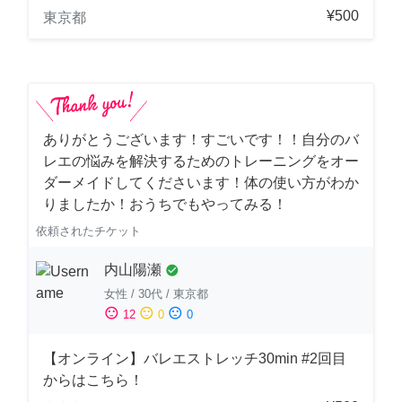
¥500
東京都
ありがとうございます！すごいです！！自分のバ
レエの悩みを解決するためのトレーニングをオー
ダーメイドしてくださいます！体の使い方がわか
りましたか！おうちでもやってみる！
依頼されたチケット
内山陽瀬
check_circle
女性
/
30代
/
東京都
sentiment_satisfied
sentiment_neutral
sentiment_dissatisfied
12
0
0
【オンライン】バレエストレッチ30min #2回目
からはこちら！