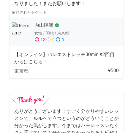
なりました！またお願いします！
依頼されたチケット
内山陽瀬
check_circle
女性
/
30代
/
東京都
sentiment_satisfied
sentiment_neutral
sentiment_dissatisfied
12
0
0
【オンライン】バレエストレッチ30min #2回目
からはこちら！
¥500
東京都
ありがとうございます！すごく分かりやすいレッ
スンで、ルルベで立つというのがどういうことか
分かった気がします。今まではバーレッスンたく
さん受けていても分かってなかったなあと反省！