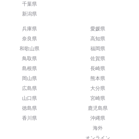
千葉県
新潟県
兵庫県
愛媛県
奈良県
高知県
和歌山県
福岡県
鳥取県
佐賀県
島根県
長崎県
岡山県
熊本県
広島県
大分県
山口県
宮崎県
徳島県
鹿児島県
香川県
沖縄県
海外
オンライン