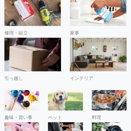
修理・組立
家事
引っ越し
インテリア
趣味・習い事
ペット
料理