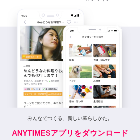
みんなでつくる、新しい暮らしかた。
ANYTIMESアプリをダウンロード