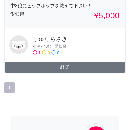
中3娘にヒップホップを教えて下さい！
¥5,000
愛知県
しゅりちさき
女性
/
40代
/
愛知県
sentiment_satisfied
sentiment_neutral
sentiment_dissatisfied
1
0
0
終了
1