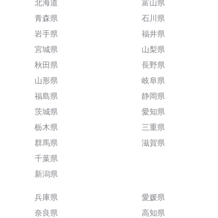
北海道
富山県
青森県
石川県
岩手県
福井県
宮城県
山梨県
秋田県
長野県
山形県
岐阜県
福島県
静岡県
茨城県
愛知県
栃木県
三重県
群馬県
滋賀県
千葉県
新潟県
兵庫県
愛媛県
奈良県
高知県