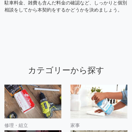
駐車料金、雑費も含んだ料金の確認など、しっかりと個別
相談をしてから本契約をするかどうかを決めましょう。
カテゴリーから探す
修理・組立
家事