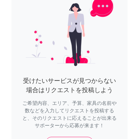
受けたいサービスが見つからない
場合はリクエストを投稿しよう
ご希望内容、エリア、予算、家具の名前や
数などを入力してリクエストを投稿する
と、そのリクエストに応えることが出来る
サポーターから応募が来ます！