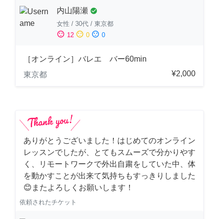
内山陽瀬
check_circle
女性
/
30代
/
東京都
sentiment_satisfied
sentiment_neutral
sentiment_dissatisfied
12
0
0
［オンライン］バレエ バー60min
¥2,000
東京都
ありがとうございました！はじめてのオンライン
レッスンでしたが、とてもスムーズで分かりやす
く、リモートワークで外出自粛をしていた中、体
を動かすことが出来て気持ちもすっきりしました
😊またよろしくお願いします！
依頼されたチケット