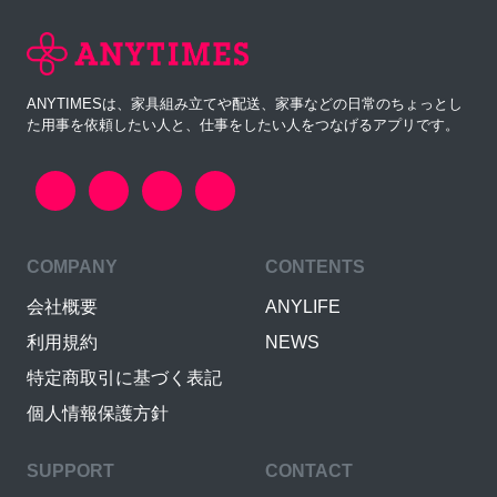
ANYTIMESは、家具組み立てや配送、家事などの日常のちょっとし
た用事を依頼したい人と、仕事をしたい人をつなげるアプリです。
COMPANY
CONTENTS
会社概要
ANYLIFE
利用規約
NEWS
特定商取引に基づく表記
個人情報保護方針
SUPPORT
CONTACT