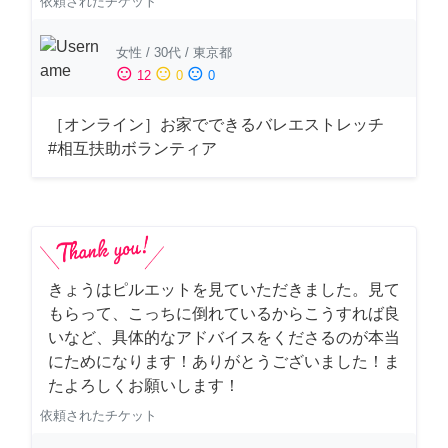
依頼されたチケット
女性
/
30代
/
東京都
sentiment_satisfied
sentiment_neutral
sentiment_dissatisfied
12
0
0
［オンライン］お家でできるバレエストレッチ
#相互扶助ボランティア
きょうはピルエットを見ていただきました。見て
もらって、こっちに倒れているからこうすれば良
いなど、具体的なアドバイスをくださるのが本当
にためになります！ありがとうございました！ま
たよろしくお願いします！
依頼されたチケット