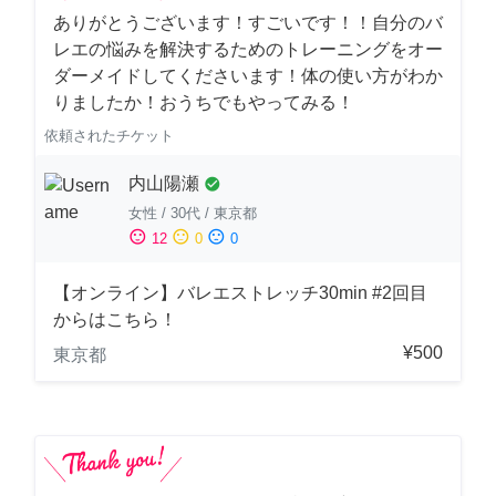
ありがとうございます！すごいです！！自分のバ
レエの悩みを解決するためのトレーニングをオー
ダーメイドしてくださいます！体の使い方がわか
りましたか！おうちでもやってみる！
依頼されたチケット
内山陽瀬
check_circle
女性
/
30代
/
東京都
sentiment_satisfied
sentiment_neutral
sentiment_dissatisfied
12
0
0
【オンライン】バレエストレッチ30min #2回目
からはこちら！
¥500
東京都