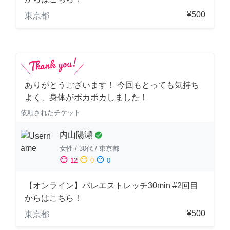
¥500
東京都
ありがとうございます！ 今回もとっても気持ち
よく、身体がポカポカしました！
依頼されたチケット
内山陽瀬
check_circle
女性
/
30代
/
東京都
sentiment_satisfied
sentiment_neutral
sentiment_dissatisfied
12
0
0
【オンライン】バレエストレッチ30min #2回目
からはこちら！
¥500
東京都