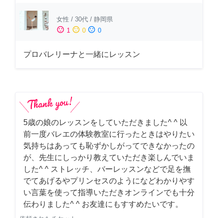
女性
/
30代
/
静岡県
sentiment_satisfied
sentiment_neutral
sentiment_dissatisfied
1
0
0
プロバレリーナと一緒にレッスン
5歳の娘のレッスンをしていただきました^ ^ 以
前一度バレエの体験教室に行ったときはやりたい
気持ちはあっても恥ずかしがってできなかったの
が、先生にしっかり教えていただき楽しんでいま
した^ ^ ストレッチ、バーレッスンなどで足を撫
でてあげるやプリンセスのようになどわかりやす
い言葉を使って指導いただきオンラインでも十分
伝わりました^ ^ お友達にもすすめたいです。