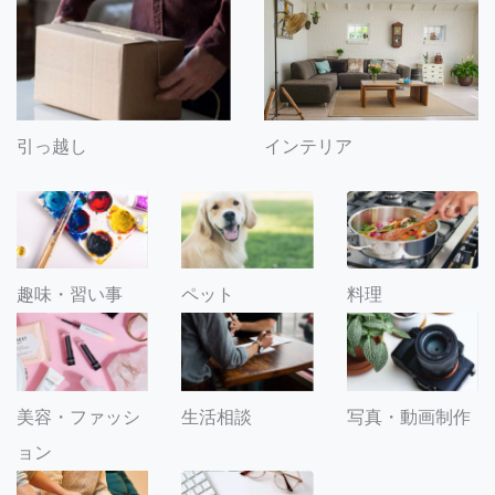
引っ越し
インテリア
趣味・習い事
ペット
料理
美容・ファッシ
生活相談
写真・動画制作
ョン