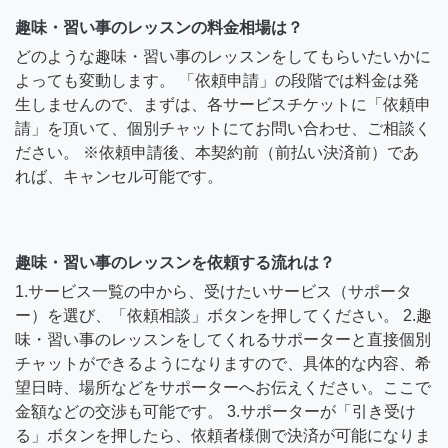
趣味・習い事のレッスンの料金相場は？
どのような趣味・習い事のレッスンをしてもらいたいかに
よっても変動します。 「依頼申請」の段階では料金は発
生しませんので、まずは、各サービスチケットに「依頼申
請」を頂いて、個別チャットにてお問い合わせ、ご相談く
ださい。 ※依頼申請後、本契約前（前払い決済前）であ
れば、キャンセル可能です。
趣味・習い事のレッスンを依頼する流れは？
1.サービス一覧の中から、受けたいサービス（サポータ
ー）を選び、「依頼相談」ボタンを押してください。 2.趣
味・習い事のレッスンをしてくれるサポーターと直接個別
チャットができるようになりますので、具体的な内容、希
望日時、場所などをサポーターへお伝えください。ここで
金額などの交渉も可能です。 3.サポーターが「引き受け
る」ボタンを押したら、依頼者様側で決済が可能になりま