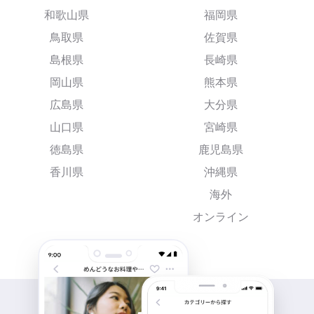
和歌山県
福岡県
鳥取県
佐賀県
島根県
長崎県
岡山県
熊本県
広島県
大分県
山口県
宮崎県
徳島県
鹿児島県
香川県
沖縄県
海外
オンライン