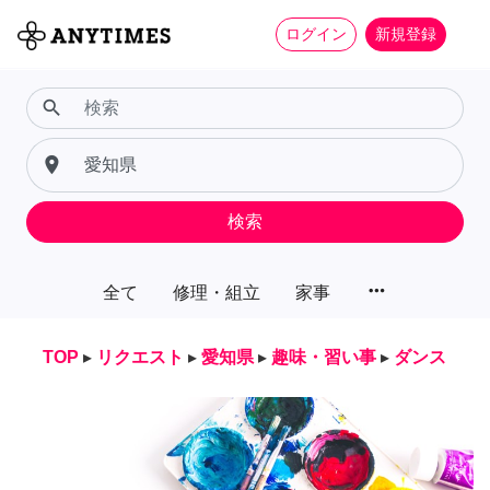
ログイン
新規登録
search
place
検索
more_horiz
全て
修理・組立
家事
TOP
▸
リクエスト
▸
愛知県
▸
趣味・習い事
▸
ダンス