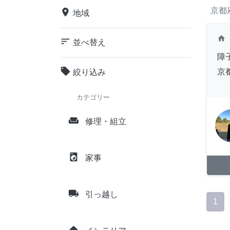
京都
place
地域
home
sort
並べ替え
障
local_offer
京
絞り込み
カテゴリー
weekend
修理・組立
local_laundry_service
家事
local_shipping
引っ越し
1
home