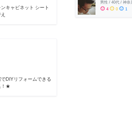
男性
/
40代
/
神奈
チンキャビネット シート
sentiment_satisfied
sentiment_neutral
sentiment_dissatisfied
4
0
1
替え
でDIYリフォームできる
集！★