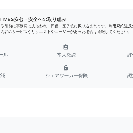
YTIMES安心・安全への取り組み
は取引前に事務局に支払われ、評価・完了後に振り込まれます。利用規約違反
な内容のサービスやリクエストやユーザーがあった場合は通報してください。
assignment_ind
ール
本人確認
評
lock
確認
シェアワーカー保険
認