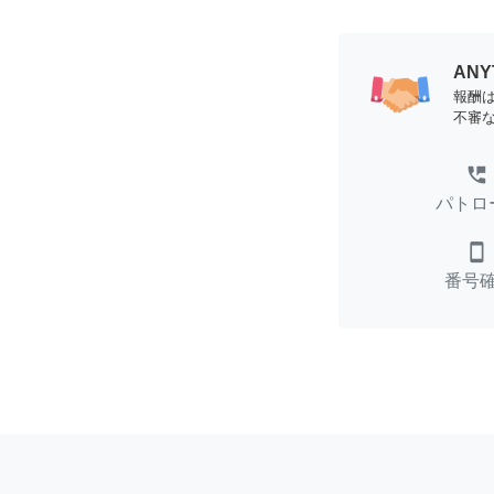
AN
報酬
不審
perm_phone_msg
パトロ
smartphone
番号