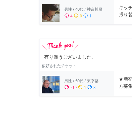
キッ
男性
/
40代
/
神奈川県
張り
sentiment_satisfied
sentiment_neutral
sentiment_dissatisfied
4
0
1
有り難うございました。
依頼されたチケット
★新宿
男性
/
60代
/
東京都
方募
sentiment_satisfied
sentiment_neutral
sentiment_dissatisfied
219
1
3