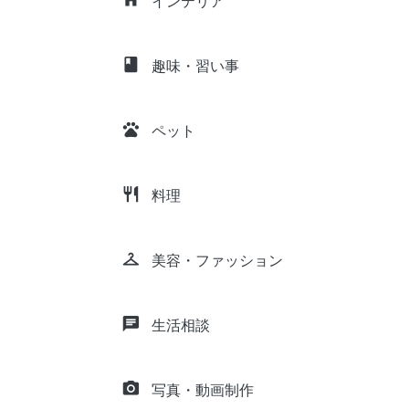
インテリア
class
趣味・習い事
pets
ペット
restaurant
料理
checkroom
美容・ファッション
chat
生活相談
camera_alt
写真・動画制作