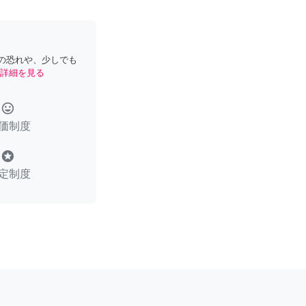
の恐れや、少しでも
詳細を見る
tag_faces
価制度
stars
定制度