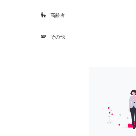
escalator_warning
高齢者
attachment
その他