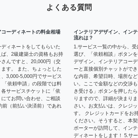
よくある質問
アコーディネートの料金相場
インテリアデザイン、インテ
流れは？
ーディネートをしてもらいた
1.サービス一覧の中から、
えば、2級建築士の資格もお持
選び、「依頼相談」ボタンを
んですと、20,000円（交
デザイン、インテリアコーデ
ます。 また、ちょっとした
ーと直接個別チャットができ
,000-5,000円でサービス
な内容、希望日時、場所など
 「依頼申請」の段階では料
い。ここで金額などの交渉も
、各サービスチケットに「依
き受ける」ボタンを押したら
トにてお問い合わせ、ご相談
りますので、詳細が決まりま
約前（前払い決済前）であれ
さい。お支払いは、クレジッ
す。 クレジットカードをお
ください。そうすると、本契
ポーターが訪問して、インテ
ディネートをします！ 5.