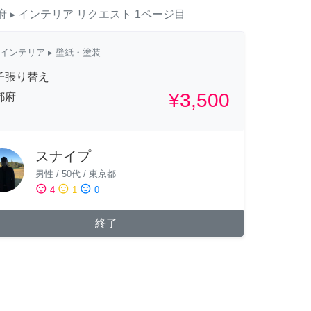
府
▸ インテリア
リクエスト
1ページ目
インテリア
▸ 壁紙・塗装
子張り替え
¥3,500
都府
スナイプ
男性
/
50代
/
東京都
sentiment_satisfied
sentiment_neutral
sentiment_dissatisfied
4
1
0
終了