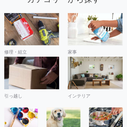
修理・組立
家事
引っ越し
インテリア