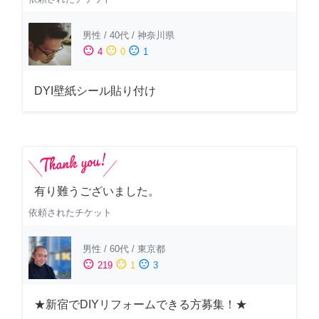
男性
/
40代
/
神奈川県
sentiment_satisfied
sentiment_neutral
sentiment_dissatisfied
4
0
1
DYI壁紙シール貼り付け
有り難うございました。
依頼されたチケット
男性
/
60代
/
東京都
sentiment_satisfied
sentiment_neutral
sentiment_dissatisfied
219
1
3
★新宿でDIYリフォームできる方募集！★