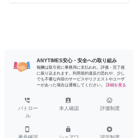
ANYTIMES安心・安全への取り組み
報酬は取引前に事務局に支払われ、評価・完了後
に振り込まれます。利用規約違反の恐れや、少し
でも不審な内容のサービスやリクエストやユーザ
ーがあった場合は通報してください。
詳細を見る
perm_phone_msg
assignment_ind
tag_faces
パトロー
本人確認
評価制度
ル
smartphone
lock
stars
番号確認
シェアワ
認定制度