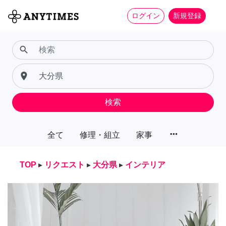
ログイン
新規登録
search
place
検索
more_horiz
全て
修理・組立
家事
TOP
▸
リクエスト
▸
大分県
▸
インテリア