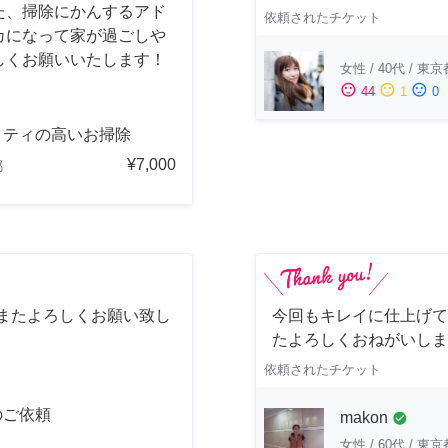
た、掃除にかんするアド
依頼されたチケット
カになって家が過ごしや
しくお願いいたします！
女性
/
40代
/
東京
sentiment_satisfied
sentiment_neutral
sentiment_dissatisfied
44
1
0
リティの高いお掃除
¥7,000
都
 またよろしくお願い致し
今回もキレイに仕上げて
たよろしくおねがいしま
依頼されたチケット
のご依頼
makon
check_circle
女性
/
60代
/
東京