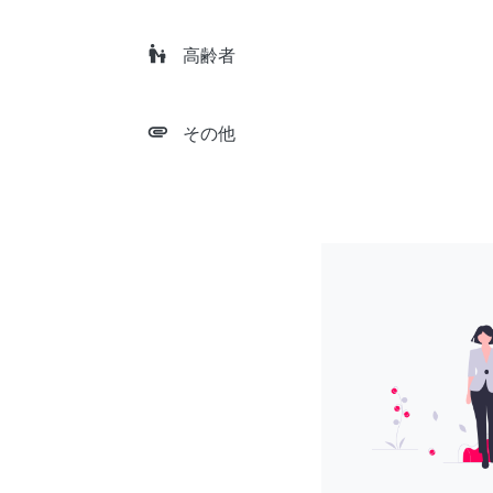
escalator_warning
高齢者
attachment
その他