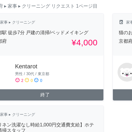
府
▸ 家事
▸ クリーニング
リクエスト
1ページ目
local_laundry_service
家事
▸ クリーニング
家
都駅 徒歩7分 戸建の清掃/ベッドメイキング
猫の
¥4,000
都府
京都
Kentarot
男性
/
30代
/
東京都
sentiment_satisfied
sentiment_neutral
sentiment_dissatisfied
2
0
0
終了
家事
▸ クリーニング
リネン洗濯なし時給1,000円交通費支給】ホテ
清掃スタッフ