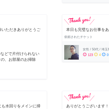
除いただきありがとうご
本日も完璧なお仕事をあ
依頼されたチケット
女性
/
50代
/
埼玉
Dなどで片付けられない
sentiment_satisfied
sentiment_neutral
sentiment_dissatisfied
123
4
0
けの、お部屋のお掃除
にも水回りをメインに掃
ありがとうございます！