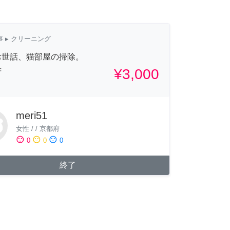
事
▸ クリーニング
お世話、猫部屋の掃除。
¥3,000
府
meri51
女性
/
/
京都府
sentiment_satisfied
sentiment_neutral
sentiment_dissatisfied
0
0
0
終了