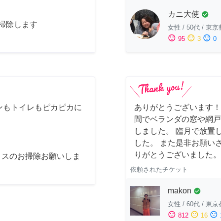
カニ大使
check_circle
お掃除します
女性
/
50代
/
東京
sentiment_satisfied
sentiment_neutral
sentiment_dissatisfied
95
3
0
ンもトイレもピカピカに
ありがとうございます！
間でベランダの窓や網戸
しました。 臨月で放置
した。 また是非お願い
りがとうございました。
ィスのお掃除お願いしま
依頼されたチケット
makon
check_circle
女性
/
60代
/
東京
sentiment_satisfied
sentiment_neutral
sentiment_dissatisfied
812
16