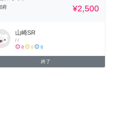
¥2,500
都府
山崎SR
/
/
sentiment_satisfied
sentiment_neutral
sentiment_dissatisfied
0
0
0
終了