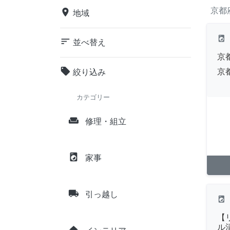
京都
place
地域
local_laundry_service
sort
並べ替え
京
local_offer
京
絞り込み
カテゴリー
weekend
修理・組立
local_laundry_service
家事
local_shipping
引っ越し
local_laundry_service
【
ル
home