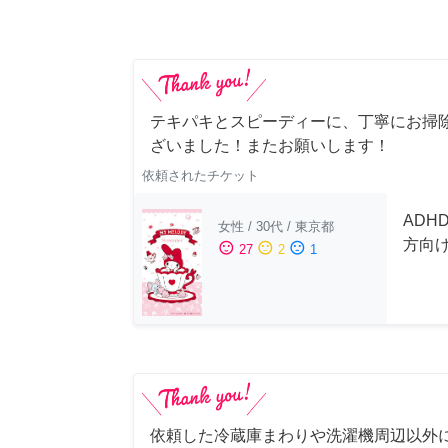
テキパキとスピーディーに、丁寧にお掃
ざいました！またお願いします！
依頼されたチケット
ADH
女性
/
30代
/
東京都
方向
sentiment_satisfied
sentiment_neutral
sentiment_dissatisfied
27
2
1
依頼した冷蔵庫まわりや洗濯機周辺以外