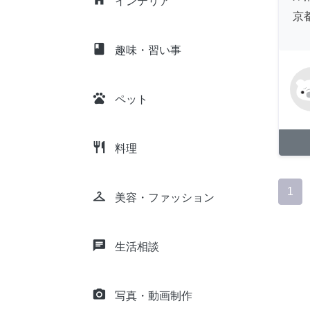
インテリア
京
class
趣味・習い事
pets
ペット
restaurant
料理
1
checkroom
美容・ファッション
chat
生活相談
camera_alt
写真・動画制作