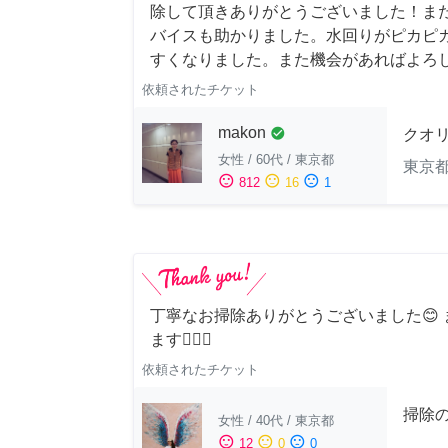
除して頂きありがとうございました！ま
バイスも助かりました。水回りがピカピ
すくなりました。また機会があればよろ
依頼されたチケット
makon
check_circle
クオ
女性
/
60代
/
東京都
東京
sentiment_satisfied
sentiment_neutral
sentiment_dissatisfied
812
16
1
丁寧なお掃除ありがとうございました😊
ます🙆‍♀️✨
依頼されたチケット
掃除
女性
/
40代
/
東京都
sentiment_satisfied
sentiment_neutral
sentiment_dissatisfied
12
0
0