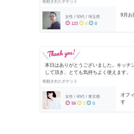
依頼されたチケット
9月
女性
/
50代
/
埼玉県
sentiment_satisfied
sentiment_neutral
sentiment_dissatisfied
123
4
0
本日はありがとうございました。キッチ
して頂き、とても気持ちよく使えます。
依頼されたチケット
オフ
女性
/
40代
/
東京都
す
sentiment_satisfied
sentiment_neutral
sentiment_dissatisfied
59
2
0