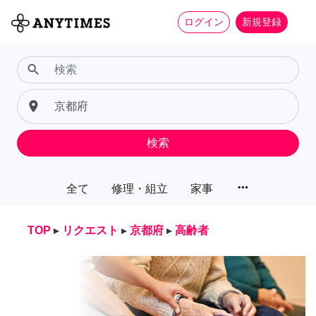
ログイン
新規登録
search
place
検索
more_horiz
全て
修理・組立
家事
TOP
▸
リクエスト
▸
京都府
▸
高齢者