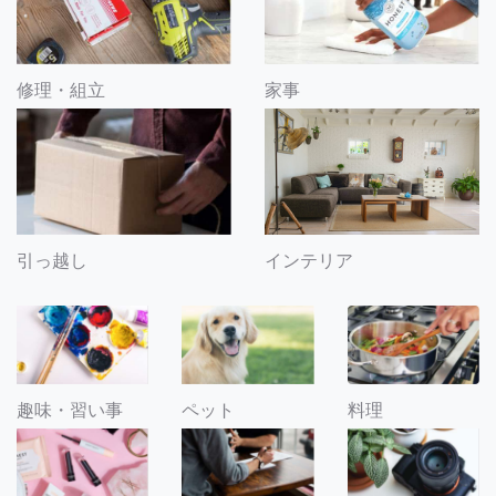
修理・組立
家事
引っ越し
インテリア
趣味・習い事
ペット
料理