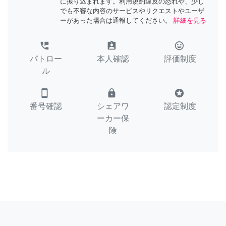
に振り込まれます。利用規約違反の恐れや、少し
でも不審な内容のサービスやリクエストやユーザ
ーがあった場合は通報してください。
詳細を見る
perm_phone_msg
assignment_ind
tag_faces
パトロー
本人確認
評価制度
ル
smartphone
lock
stars
番号確認
シェアワ
認定制度
ーカー保
険