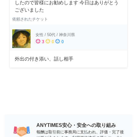
したので皆様にお勧めします 今日はありがとう
ございました
依頼されたチケット
女性
/
50代
/
神奈川県
sentiment_satisfied
sentiment_neutral
sentiment_dissatisfied
3
0
0
外出の付き添い、話し相手
ANYTIMES安心・安全への取り組み
報酬は取引前に事務局に支払われ、評価・完了後