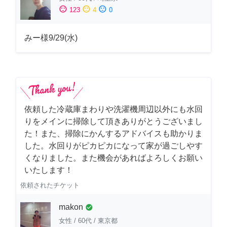
sentiment_satisfied
sentiment_neutral
sentiment_dissatisfied
123
4
0
みー様9/29(水)
依頼した冷蔵庫まわりや洗濯機周辺以外にも水回
りをメインに掃除して頂きありがとうございまし
た！また、掃除にかんするアドバイスも助かりま
した。水回りがピカピカになって家が過ごしやす
くなりました。また機会があればよろしくお願い
いたします！
依頼されたチケット
makon
check_circle
女性
/
60代
/
東京都