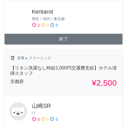
Kentarot
男性
/
30代
/
東京都
sentiment_satisfied
sentiment_neutral
sentiment_dissatisfied
2
0
0
終了
local_laundry_service
家事
▸ クリーニング
【リネン洗濯なし時給1,000円交通費支給】ホテル清
掃スタッフ
¥2,500
京都府
山崎SR
/
/
sentiment_satisfied
sentiment_neutral
sentiment_dissatisfied
0
0
0