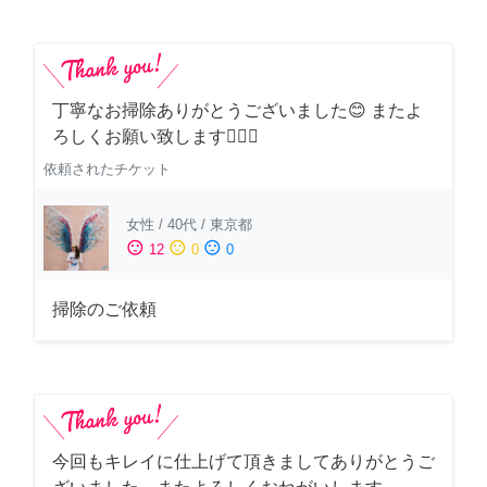
丁寧なお掃除ありがとうございました😊 またよ
ろしくお願い致します🙆‍♀️✨
依頼されたチケット
女性
/
40代
/
東京都
sentiment_satisfied
sentiment_neutral
sentiment_dissatisfied
12
0
0
掃除のご依頼
今回もキレイに仕上げて頂きましてありがとうご