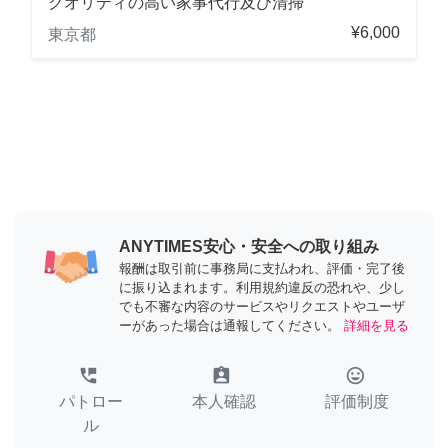
クオリティの高い家事代行及び清掃
¥6,000
東京都
ANYTIMES安心・安全への取り組み
報酬は取引前に事務局に支払われ、評価・完了後
に振り込まれます。利用規約違反の恐れや、少し
でも不審な内容のサービスやリクエストやユーザ
ーがあった場合は通報してください。
詳細を見る
perm_phone_msg
assignment_ind
tag_faces
パトロー
本人確認
評価制度
ル