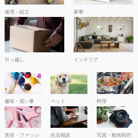
修理・組立
家事
引っ越し
インテリア
趣味・習い事
ペット
料理
美容・ファッシ
生活相談
写真・動画制作