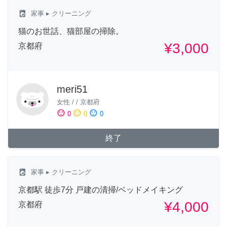
local_laundry_service
家事
▸ クリーニング
猫のお世話、猫部屋の掃除。
¥3,000
京都府
meri51
女性
/
/
京都府
sentiment_satisfied
sentiment_neutral
sentiment_dissatisfied
0
0
0
終了
local_laundry_service
家事
▸ クリーニング
京都駅 徒歩7分 戸建の清掃/ベッドメイキング
¥4,000
京都府