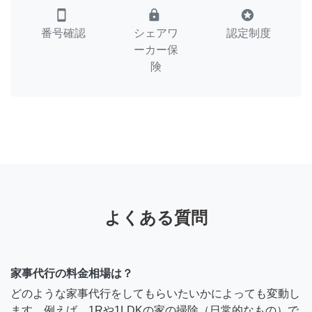
smartphone
lock
stars
番号確認
シェアワ
認定制度
ーカー保
険
よくある質問
家事代行の料金相場は？
どのような家事代行をしてもらいたいかによっても変動し
ます。例えば、1Rや1LDKの家の掃除（日常的なもの）で