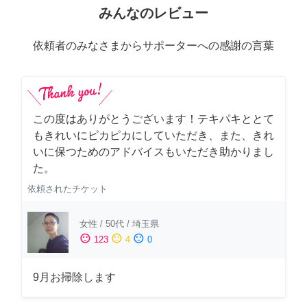
みんなのレビュー
依頼者のみなさまからサポーターへの感謝の言葉
この度はありがとうございます！テキパキととて
もきれいにピカピカにしていただき、また、きれ
いに保つためのアドバイスもいただき助かりまし
た。
依頼されたチケット
女性
/
50代
/
埼玉県
sentiment_satisfied
sentiment_neutral
sentiment_dissatisfied
123
4
0
9月お掃除します