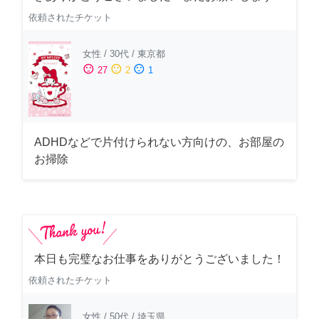
依頼されたチケット
女性
/
30代
/
東京都
sentiment_satisfied
sentiment_neutral
sentiment_dissatisfied
27
2
1
ADHDなどで片付けられない方向けの、お部屋の
お掃除
本日も完璧なお仕事をありがとうございました！
依頼されたチケット
女性
/
50代
/
埼玉県