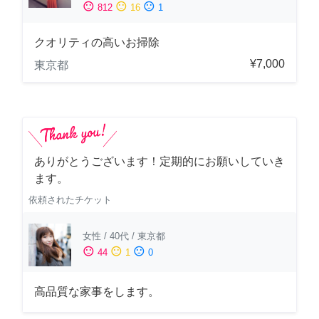
sentiment_satisfied
sentiment_neutral
sentiment_dissatisfied
812
16
1
クオリティの高いお掃除
¥7,000
東京都
ありがとうございます！定期的にお願いしていき
ます。
依頼されたチケット
女性
/
40代
/
東京都
sentiment_satisfied
sentiment_neutral
sentiment_dissatisfied
44
1
0
高品質な家事をします。