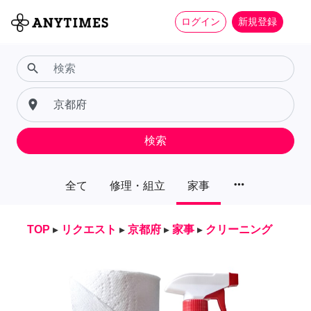
ログイン
新規登録
search
place
検索
more_horiz
全て
修理・組立
家事
TOP
▸
リクエスト
▸
京都府
▸
家事
▸
クリーニング