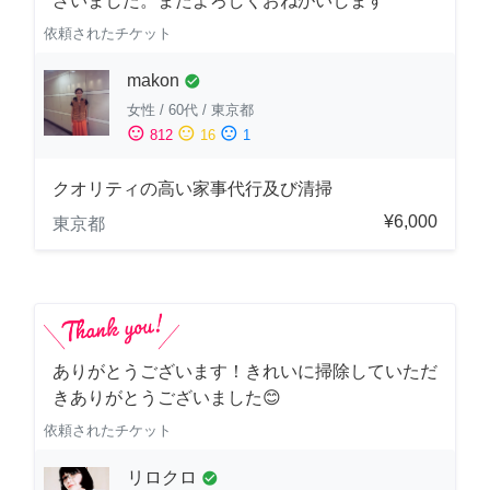
ざいました。またよろしくおねがいします
依頼されたチケット
makon
check_circle
女性
/
60代
/
東京都
sentiment_satisfied
sentiment_neutral
sentiment_dissatisfied
812
16
1
クオリティの高い家事代行及び清掃
¥6,000
東京都
ありがとうございます！きれいに掃除していただ
きありがとうございました😊
依頼されたチケット
リロクロ
check_circle