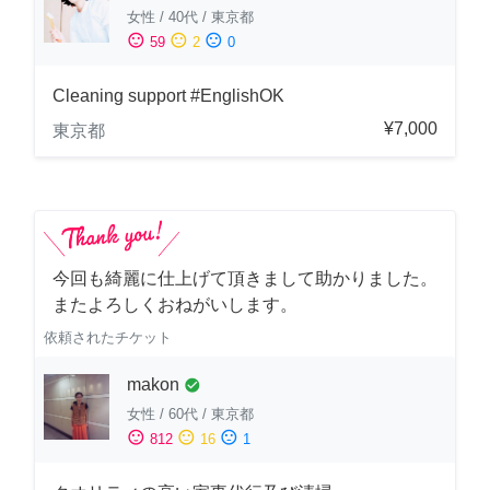
女性
/
40代
/
東京都
sentiment_satisfied
sentiment_neutral
sentiment_dissatisfied
59
2
0
Cleaning support #EnglishOK
¥7,000
東京都
今回も綺麗に仕上げて頂きまして助かりました。
またよろしくおねがいします。
依頼されたチケット
makon
check_circle
女性
/
60代
/
東京都
sentiment_satisfied
sentiment_neutral
sentiment_dissatisfied
812
16
1