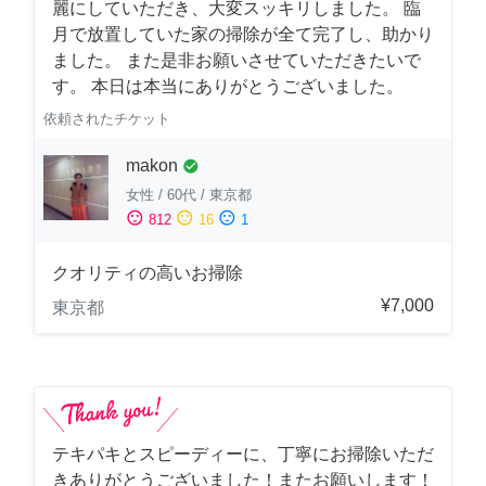
麗にしていただき、大変スッキリしました。 臨
月で放置していた家の掃除が全て完了し、助かり
ました。 また是非お願いさせていただきたいで
す。 本日は本当にありがとうございました。
依頼されたチケット
makon
check_circle
女性
/
60代
/
東京都
sentiment_satisfied
sentiment_neutral
sentiment_dissatisfied
812
16
1
クオリティの高いお掃除
¥7,000
東京都
テキパキとスピーディーに、丁寧にお掃除いただ
きありがとうございました！またお願いします！