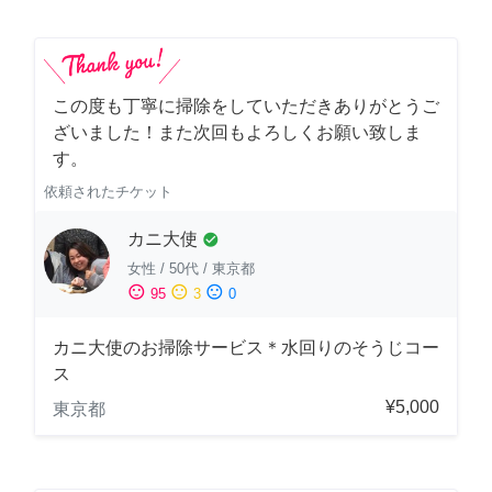
この度も丁寧に掃除をしていただきありがとうご
ざいました！また次回もよろしくお願い致しま
す。
依頼されたチケット
カニ大使
check_circle
女性
/
50代
/
東京都
sentiment_satisfied
sentiment_neutral
sentiment_dissatisfied
95
3
0
カニ大使のお掃除サービス＊水回りのそうじコー
ス
¥5,000
東京都