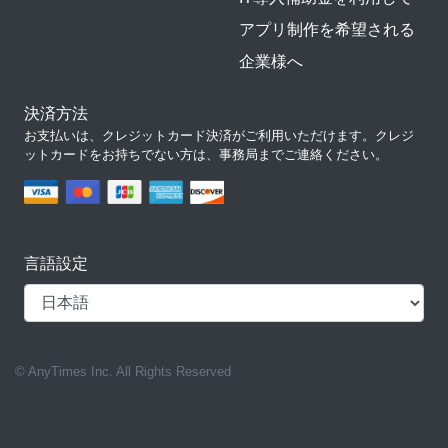
アプリ制作を希望される
企業様へ
決済方法
お支払いは、クレジットカード決済がご利用いただけます。クレジ
ットカードをお持ちでない方は、事務局までご連絡ください。
言語設定
© AnyTimes Inc. All Rights Reserved