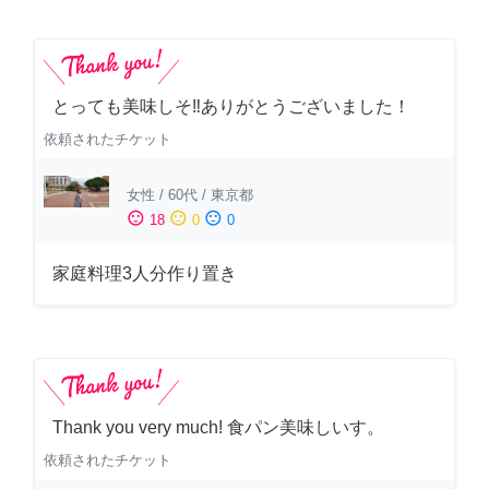
とっても美味しそ‼️ありがとうございました！
依頼されたチケット
女性
/
60代
/
東京都
sentiment_satisfied
sentiment_neutral
sentiment_dissatisfied
18
0
0
家庭料理3人分作り置き
Thank you very much! 食パン美味しいす。
依頼されたチケット