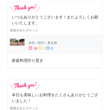
いつもありがとうございます！またよろしくお願
いいたします。
依頼されたチケット
女性
/
60代
/
東京都
sentiment_satisfied
sentiment_neutral
sentiment_dissatisfied
18
0
0
家庭料理作り置き
本日も美味しいお料理をたくさんありがとうござ
いました！
依頼されたチケット