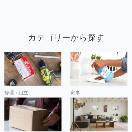
カテゴリーから探す
修理・組立
家事