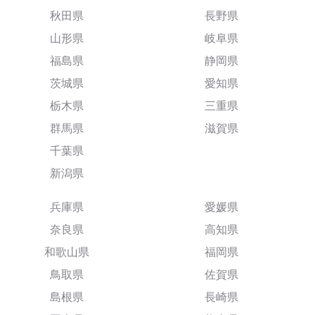
秋田県
長野県
山形県
岐阜県
福島県
静岡県
茨城県
愛知県
栃木県
三重県
群馬県
滋賀県
千葉県
新潟県
兵庫県
愛媛県
奈良県
高知県
和歌山県
福岡県
鳥取県
佐賀県
島根県
長崎県