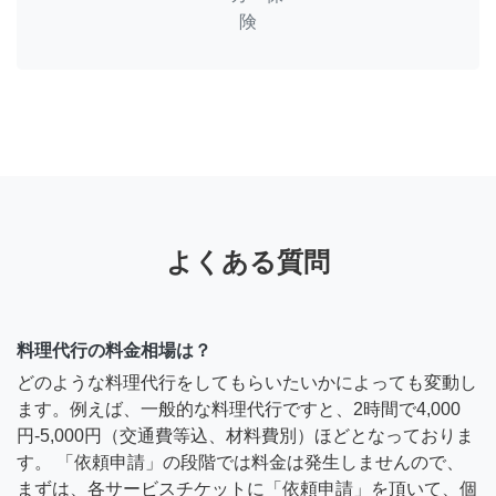
険
よくある質問
料理代行の料金相場は？
どのような料理代行をしてもらいたいかによっても変動し
ます。例えば、一般的な料理代行ですと、2時間で4,000
円-5,000円（交通費等込、材料費別）ほどとなっておりま
す。 「依頼申請」の段階では料金は発生しませんので、
まずは、各サービスチケットに「依頼申請」を頂いて、個