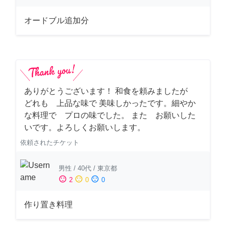
オードブル追加分
ありがとうございます！ 和食を頼みましたが
どれも 上品な味で 美味しかったです。細やか
な料理で プロの味でした。 また お願いした
いです。よろしくお願いします。
依頼されたチケット
男性
/
40代
/
東京都
sentiment_satisfied
sentiment_neutral
sentiment_dissatisfied
2
0
0
作り置き料理