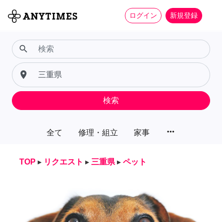
ログイン
新規登録
search
place
検索
more_horiz
全て
修理・組立
家事
TOP
▸
リクエスト
▸
三重県
▸
ペット