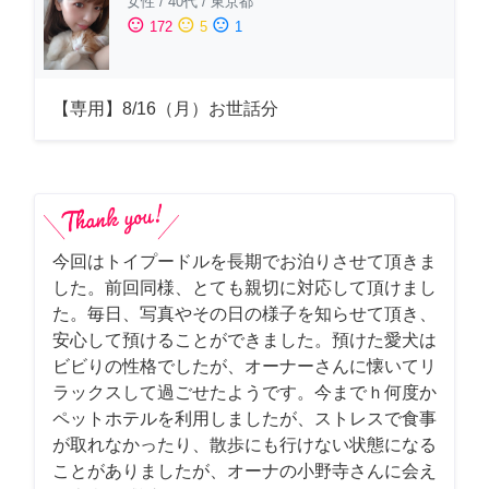
女性
/
40代
/
東京都
sentiment_satisfied
sentiment_neutral
sentiment_dissatisfied
172
5
1
【専用】8/16（月）お世話分
今回はトイプードルを長期でお泊りさせて頂きま
した。前回同様、とても親切に対応して頂けまし
た。毎日、写真やその日の様子を知らせて頂き、
安心して預けることができました。預けた愛犬は
ビビりの性格でしたが、オーナーさんに懐いてリ
ラックスして過ごせたようです。今までｈ何度か
ペットホテルを利用しましたが、ストレスで食事
が取れなかったり、散歩にも行けない状態になる
ことがありましたが、オーナの小野寺さんに会え