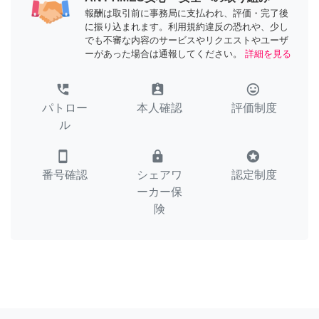
報酬は取引前に事務局に支払われ、評価・完了後
に振り込まれます。利用規約違反の恐れや、少し
でも不審な内容のサービスやリクエストやユーザ
ーがあった場合は通報してください。
詳細を見る
perm_phone_msg
assignment_ind
tag_faces
パトロー
本人確認
評価制度
ル
smartphone
lock
stars
番号確認
シェアワ
認定制度
ーカー保
険