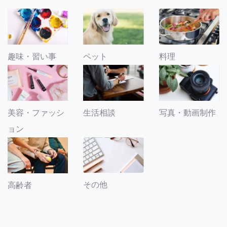
趣味・習い事
ペット
料理
美容・ファッシ
生活相談
写真・動画制作
ョン
その他
高齢者