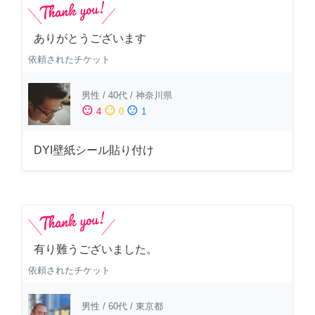
ありがとうございます
依頼されたチケット
男性
/
40代
/
神奈川県
sentiment_satisfied
sentiment_neutral
sentiment_dissatisfied
4
0
1
DYI壁紙シール貼り付け
有り難うございました。
依頼されたチケット
男性
/
60代
/
東京都