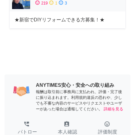
sentiment_satisfied
sentiment_neutral
sentiment_dissatisfied
219
1
3
★新宿でDIYリフォームできる方募集！★
ANYTIMES安心・安全への取り組み
報酬は取引前に事務局に支払われ、評価・完了後
に振り込まれます。利用規約違反の恐れや、少し
でも不審な内容のサービスやリクエストやユーザ
ーがあった場合は通報してください。
詳細を見る
perm_phone_msg
assignment_ind
tag_faces
パトロー
本人確認
評価制度