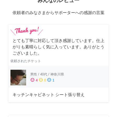
みんなのレビュー
依頼者のみなさまからサポーターへの感謝の言葉
とても丁寧に対応して頂き感謝しています。仕上
がりも素晴らしく気に入っています。ありがとう
ございました。
依頼されたチケット
男性
/
40代
/
神奈川県
sentiment_satisfied
sentiment_neutral
sentiment_dissatisfied
4
0
1
キッチンキャビネット シート張り替え