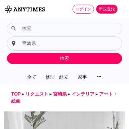
ログイン
新規登録
search
place
検索
more_horiz
全て
修理・組立
家事
TOP
▸
リクエスト
▸
宮崎県
▸
インテリア
▸
アート・
絵画