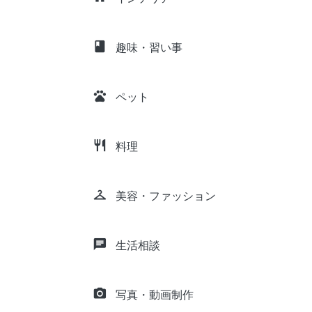
class
趣味・習い事
pets
ペット
restaurant
料理
checkroom
美容・ファッション
chat
生活相談
camera_alt
写真・動画制作