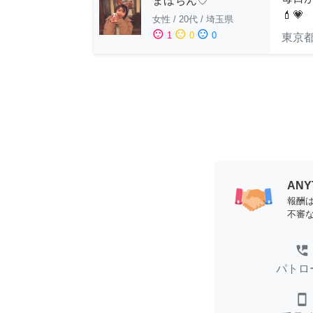
まほちん♡
💄💗
女性
/
20代
/
埼玉県
sentiment_satisfied
sentiment_neutral
sentiment_dissatisfied
1
0
0
東京
AN
報酬
不審
perm_phone_msg
パトロ
smartphone