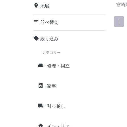
宮崎
place
地域
sort
1
並べ替え
local_offer
絞り込み
カテゴリー
weekend
修理・組立
local_laundry_service
家事
local_shipping
引っ越し
home
インテリア