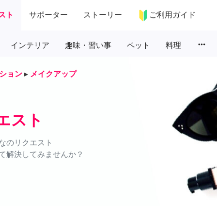
スト
サポーター
ストーリー
ご利用ガイド
more_horiz
インテリア
趣味・習い事
ペット
料理
ション
▸
メイクアップ
エスト
なのリクエスト
て解決してみませんか？