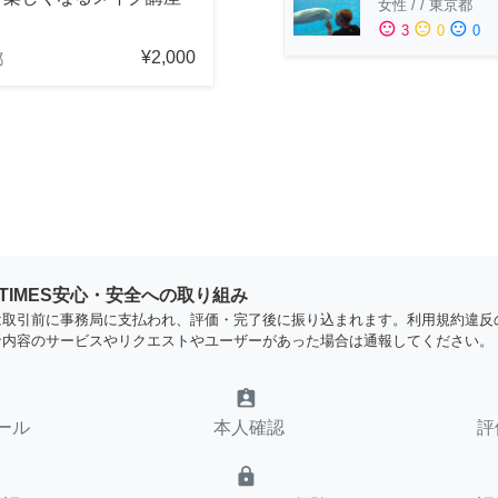
女性
/
/
東京都
sentiment_satisfied
sentiment_neutral
sentiment_dissatisfied
3
0
0
¥2,000
都
YTIMES安心・安全への取り組み
は取引前に事務局に支払われ、評価・完了後に振り込まれます。利用規約違反
な内容のサービスやリクエストやユーザーがあった場合は通報してください。
assignment_ind
ール
本人確認
評
lock