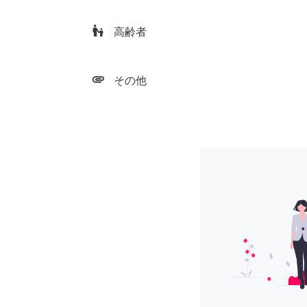
escalator_warning
高齢者
attachment
その他