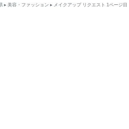
県
▸ 美容・ファッション
▸ メイクアップ
リクエスト
1ページ目