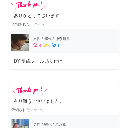
ありがとうございます
依頼されたチケット
男性
/
40代
/
神奈川県
sentiment_satisfied
sentiment_neutral
sentiment_dissatisfied
4
0
1
DYI壁紙シール貼り付け
有り難うございました。
依頼されたチケット
男性
/
60代
/
東京都