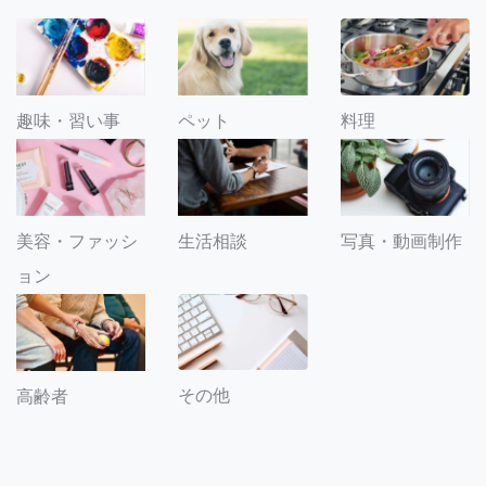
趣味・習い事
ペット
料理
美容・ファッシ
生活相談
写真・動画制作
ョン
その他
高齢者