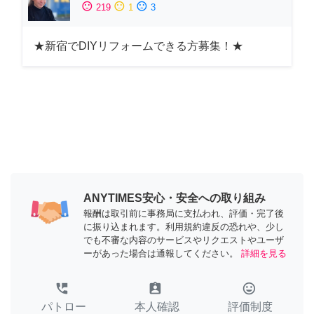
sentiment_satisfied
sentiment_neutral
sentiment_dissatisfied
219
1
3
★新宿でDIYリフォームできる方募集！★
ANYTIMES安心・安全への取り組み
報酬は取引前に事務局に支払われ、評価・完了後
に振り込まれます。利用規約違反の恐れや、少し
でも不審な内容のサービスやリクエストやユーザ
ーがあった場合は通報してください。
詳細を見る
perm_phone_msg
assignment_ind
tag_faces
パトロー
本人確認
評価制度