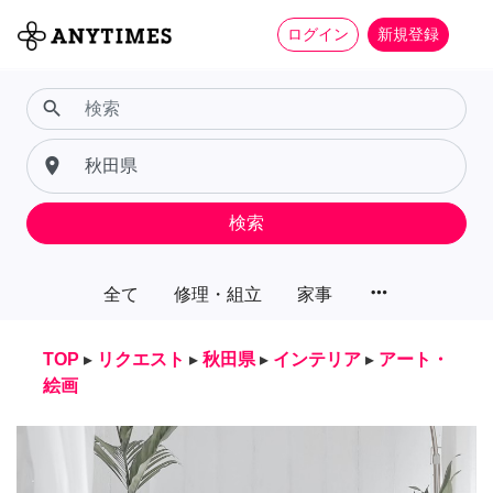
ログイン
新規登録
search
place
検索
more_horiz
全て
修理・組立
家事
TOP
▸
リクエスト
▸
秋田県
▸
インテリア
▸
アート・
絵画