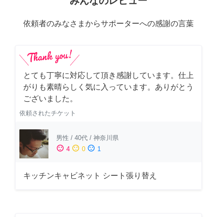
みんなのレビュー
依頼者のみなさまからサポーターへの感謝の言葉
とても丁寧に対応して頂き感謝しています。仕上
がりも素晴らしく気に入っています。ありがとう
ございました。
依頼されたチケット
男性
/
40代
/
神奈川県
sentiment_satisfied
sentiment_neutral
sentiment_dissatisfied
4
0
1
キッチンキャビネット シート張り替え