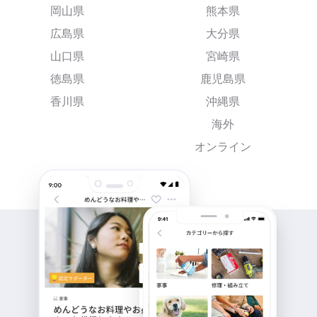
岡山県
熊本県
広島県
大分県
山口県
宮崎県
徳島県
鹿児島県
香川県
沖縄県
海外
オンライン