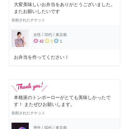
大変美味しいお弁当をありがとうございました。
またお願いしたいです
依頼されたチケット
女性
/
30代
/
東京都
sentiment_satisfied
sentiment_neutral
sentiment_dissatisfied
42
0
1
お弁当を作ってください！
本格派のトンポーローがとても美味しかったで
す！ またぜひお願いします。
依頼されたチケット
男性
/
50代
/
東京都