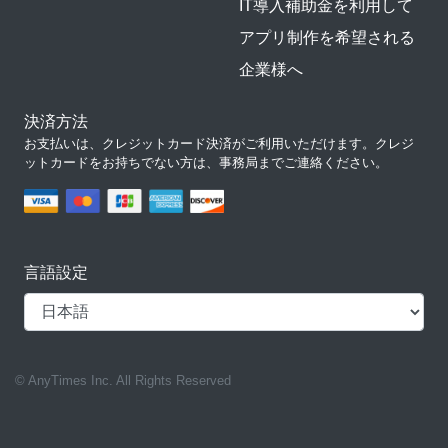
IT導入補助金を利用して
アプリ制作を希望される
企業様へ
決済方法
お支払いは、クレジットカード決済がご利用いただけます。クレジ
ットカードをお持ちでない方は、事務局までご連絡ください。
言語設定
© AnyTimes Inc. All Rights Reserved