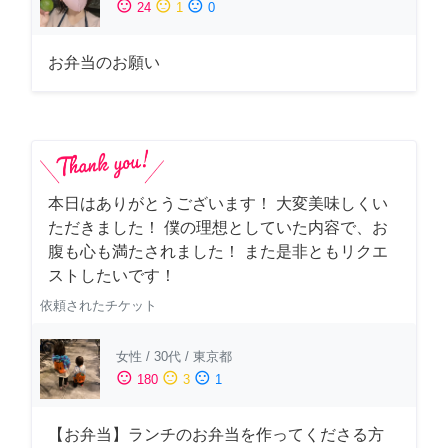
sentiment_satisfied
sentiment_neutral
sentiment_dissatisfied
24
1
0
お弁当のお願い
本日はありがとうございます！ 大変美味しくい
ただきました！ 僕の理想としていた内容で、お
腹も心も満たされました！ また是非ともリクエ
ストしたいです！
依頼されたチケット
女性
/
30代
/
東京都
sentiment_satisfied
sentiment_neutral
sentiment_dissatisfied
180
3
1
【お弁当】ランチのお弁当を作ってくださる方