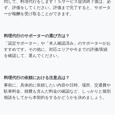
問して、料理代行をします！ 5.サービス提供終了後は、必
ず、評価をしてください。評価まで完了すると、サポータ
ーが報酬を受け取ることができます。
料理代行のサポーターの選び方は？
「認定サポーター」や「本人確認済み」のサポーターがお
すすめです。その他に、対応エリアや今までの評価/実績
を確認して、選んでください。
料理代行の依頼における注意点は？
事前に、具体的に依頼したい内容や日時、場所、交通費や
駐車料金、雑費も含んだ料金の確認など、しっかりと個別
相談をしてから本契約をするかどうかを決めましょう。