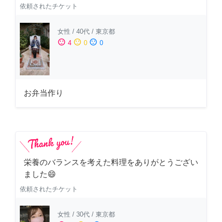
依頼されたチケット
女性
/
40代
/
東京都
sentiment_satisfied
sentiment_neutral
sentiment_dissatisfied
4
0
0
お弁当作り
栄養のバランスを考えた料理をありがとうござい
ました😄
依頼されたチケット
女性
/
30代
/
東京都