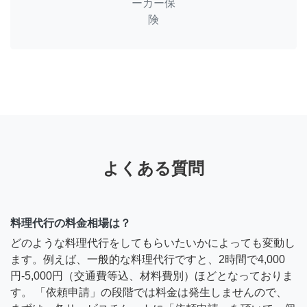
ーカー保
険
よくある質問
料理代行の料金相場は？
どのような料理代行をしてもらいたいかによっても変動し
ます。例えば、一般的な料理代行ですと、2時間で4,000
円-5,000円（交通費等込、材料費別）ほどとなっておりま
す。 「依頼申請」の段階では料金は発生しませんので、