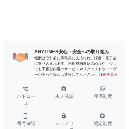
ANYTIMES安心・安全への取り組み
報酬は取引前に事務局に支払われ、評価・完了後
に振り込まれます。利用規約違反の恐れや、少し
でも不審な内容のサービスやリクエストやユーザ
ーがあった場合は通報してください。
詳細を見る
perm_phone_msg
assignment_ind
tag_faces
パトロー
本人確認
評価制度
ル
smartphone
lock
stars
番号確認
シェアワ
認定制度