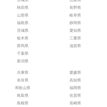
秋田県
長野県
山形県
岐阜県
福島県
静岡県
茨城県
愛知県
栃木県
三重県
群馬県
滋賀県
千葉県
新潟県
兵庫県
愛媛県
奈良県
高知県
和歌山県
福岡県
鳥取県
佐賀県
島根県
長崎県