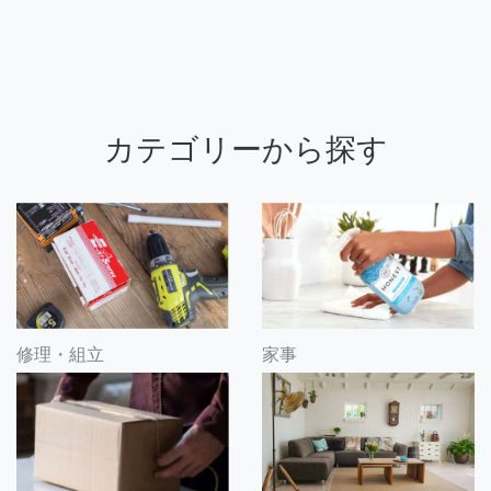
カテゴリーから探す
修理・組立
家事