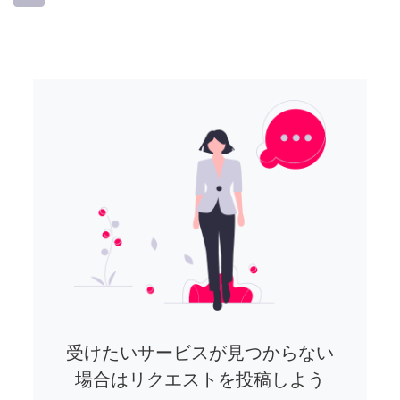
受けたいサービスが見つからない
場合はリクエストを投稿しよう