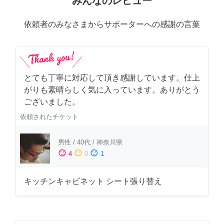
みんなのレビュー
依頼者のみなさまからサポーターへの感謝の言葉
とても丁寧に対応して頂き感謝しています。仕上
がりも素晴らしく気に入っています。ありがとう
ございました。
依頼されたチケット
男性
/
40代
/
神奈川県
sentiment_satisfied
sentiment_neutral
sentiment_dissatisfied
4
0
1
キッチンキャビネット シート張り替え