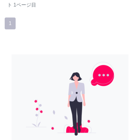
ト
1ページ目
1