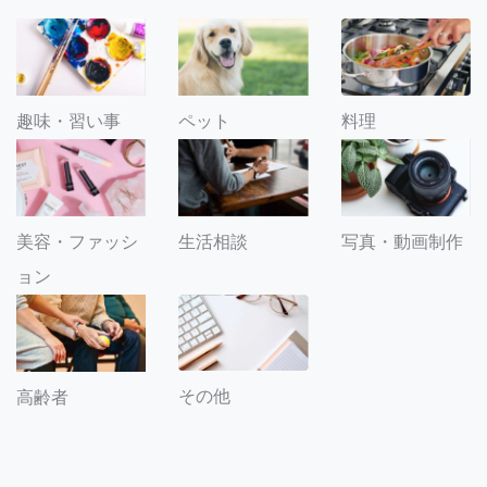
趣味・習い事
ペット
料理
美容・ファッシ
生活相談
写真・動画制作
ョン
その他
高齢者