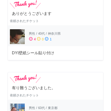
ありがとうございます
依頼されたチケット
男性
/
40代
/
神奈川県
sentiment_satisfied
sentiment_neutral
sentiment_dissatisfied
4
0
1
DYI壁紙シール貼り付け
有り難うございました。
依頼されたチケット
男性
/
60代
/
東京都