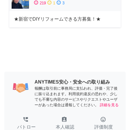
sentiment_satisfied
sentiment_neutral
sentiment_dissatisfied
219
1
3
★新宿でDIYリフォームできる方募集！★
ANYTIMES安心・安全への取り組み
報酬は取引前に事務局に支払われ、評価・完了後
に振り込まれます。利用規約違反の恐れや、少し
でも不審な内容のサービスやリクエストやユーザ
ーがあった場合は通報してください。
詳細を見る
perm_phone_msg
assignment_ind
tag_faces
パトロー
本人確認
評価制度