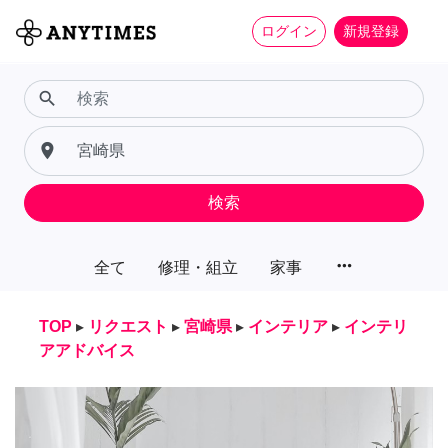
ログイン
新規登録
search
place
検索
more_horiz
全て
修理・組立
家事
TOP
▸
リクエスト
▸
宮崎県
▸
インテリア
▸
インテリ
アアドバイス