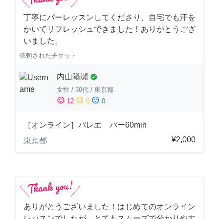
丁寧にバーレッスンしてくださり、自宅でも汗を
かいてリフレッシュできました！ありがとうござ
いました。
依頼されたチケット
内山陽瀬
check_circle
女性
/
30代
/
東京都
sentiment_satisfied
sentiment_neutral
sentiment_dissatisfied
12
0
0
［オンライン］バレエ バー60min
¥2,000
東京都
ありがとうございました！はじめてのオンライン
レッスンでしたが、とてもスムーズで分かりやす