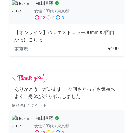
内山陽瀬
check_circle
女性
/
30代
/
東京都
sentiment_satisfied
sentiment_neutral
sentiment_dissatisfied
12
0
0
【オンライン】バレエストレッチ30min #2回目
からはこちら！
¥500
東京都
ありがとうございます！ 今回もとっても気持ち
よく、身体がポカポカしました！
依頼されたチケット
内山陽瀬
check_circle
女性
/
30代
/
東京都
sentiment_satisfied
sentiment_neutral
sentiment_dissatisfied
12
0
0