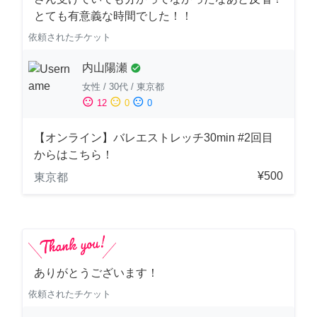
とても有意義な時間でした！！
依頼されたチケット
内山陽瀬
check_circle
女性
/
30代
/
東京都
sentiment_satisfied
sentiment_neutral
sentiment_dissatisfied
12
0
0
【オンライン】バレエストレッチ30min #2回目
からはこちら！
¥500
東京都
ありがとうございます！
依頼されたチケット