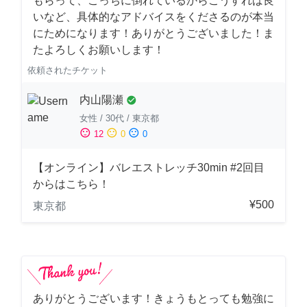
もらって、こっちに倒れているからこうすれば良
いなど、具体的なアドバイスをくださるのが本当
にためになります！ありがとうございました！ま
たよろしくお願いします！
依頼されたチケット
内山陽瀬
check_circle
女性
/
30代
/
東京都
sentiment_satisfied
sentiment_neutral
sentiment_dissatisfied
12
0
0
【オンライン】バレエストレッチ30min #2回目
からはこちら！
¥500
東京都
ありがとうございます！きょうもとっても勉強に