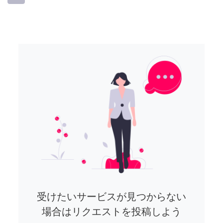
受けたいサービスが見つからない
場合はリクエストを投稿しよう