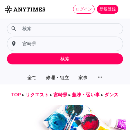
ログイン
新規登録
search
place
検索
more_horiz
全て
修理・組立
家事
TOP
▸
リクエスト
▸
宮崎県
▸
趣味・習い事
▸
ダンス