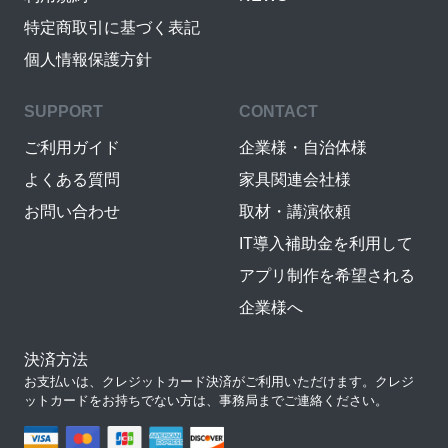
特定商取引に基づく表記
個人情報保護方針
SUPPORT
CONTACT
ご利用ガイド
企業様・自治体様
よくある質問
家具関連会社様
お問い合わせ
取材・講演依頼
IT導入補助金を利用して
アプリ制作を希望される
企業様へ
決済方法
お支払いは、クレジットカード決済がご利用いただけます。クレジ
ットカードをお持ちでない方は、事務局までご連絡ください。