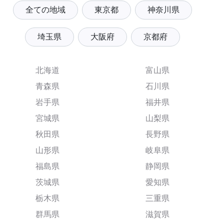
全ての地域
東京都
神奈川県
埼玉県
大阪府
京都府
北海道
富山県
青森県
石川県
岩手県
福井県
宮城県
山梨県
秋田県
長野県
山形県
岐阜県
福島県
静岡県
茨城県
愛知県
栃木県
三重県
群馬県
滋賀県