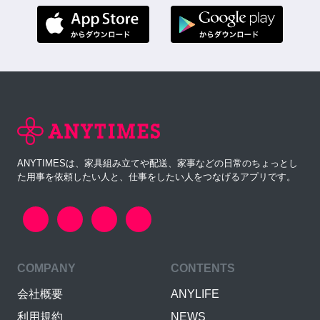
ANYTIMESは、家具組み立てや配送、家事などの日常のちょっとし
た用事を依頼したい人と、仕事をしたい人をつなげるアプリです。
COMPANY
CONTENTS
会社概要
ANYLIFE
利用規約
NEWS