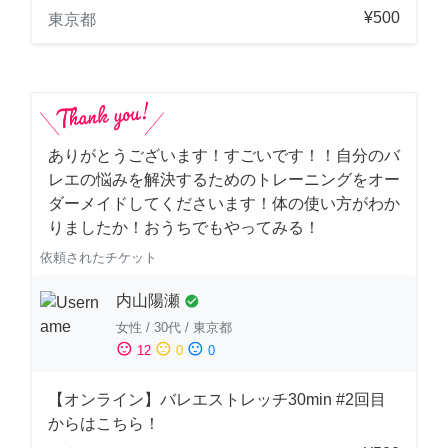
¥500
東京都
ありがとうございます！すごいです！！自分のバ
レエの悩みを解決するためのトレーニングをオー
ダーメイドしてくださいます！体の使い方がわか
りましたか！おうちでもやってみる！
依頼されたチケット
内山陽瀬
check_circle
女性
/
30代
/
東京都
sentiment_satisfied
sentiment_neutral
sentiment_dissatisfied
12
0
0
【オンライン】バレエストレッチ30min #2回目
からはこちら！