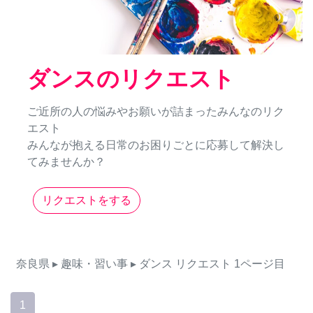
ダンスのリクエスト
ご近所の人の悩みやお願いが詰まったみんなのリク
エスト
みんなが抱える日常のお困りごとに応募して解決し
てみませんか？
リクエストをする
奈良県
▸ 趣味・習い事
▸ ダンス
リクエスト
1ページ目
1