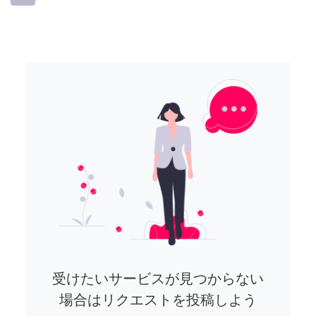
受けたいサービスが見つからない
場合はリクエストを投稿しよう