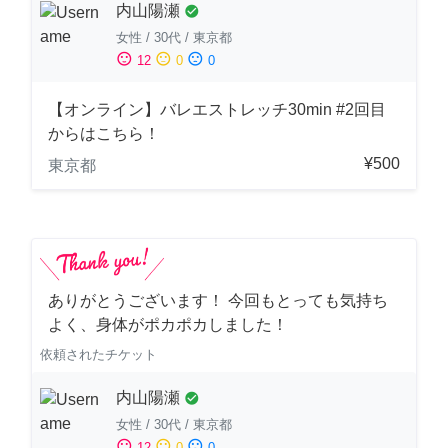
内山陽瀬
check_circle
女性
/
30代
/
東京都
sentiment_satisfied
sentiment_neutral
sentiment_dissatisfied
12
0
0
【オンライン】バレエストレッチ30min #2回目
からはこちら！
¥500
東京都
ありがとうございます！ 今回もとっても気持ち
よく、身体がポカポカしました！
依頼されたチケット
内山陽瀬
check_circle
女性
/
30代
/
東京都
sentiment_satisfied
sentiment_neutral
sentiment_dissatisfied
12
0
0