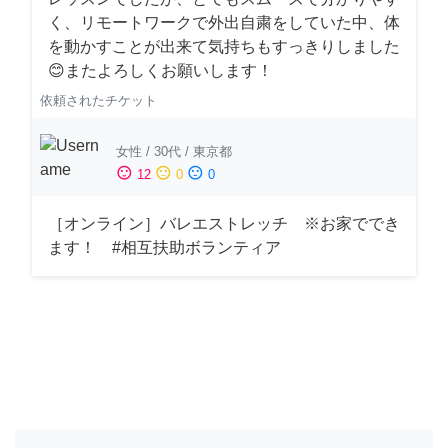
く、リモートワークで外出自粛をしていた中、体
を動かすことが出来て気持ちもすっきりしました
😊またよろしくお願いします！
依頼されたチケット
女性
/
30代
/
東京都
sentiment_satisfied
sentiment_neutral
sentiment_dissatisfied
12
0
0
［オンライン］バレエストレッチ ※お家ででき
ます！ #相互扶助ボランティア