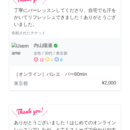
丁寧にバーレッスンしてくださり、自宅でも汗を
かいてリフレッシュできました！ありがとうござ
いました。
依頼されたチケット
内山陽瀬
check_circle
女性
/
30代
/
東京都
sentiment_satisfied
sentiment_neutral
sentiment_dissatisfied
12
0
0
［オンライン］バレエ バー60min
¥2,000
東京都
ありがとうございました！はじめてのオンライン
レッスンでしたが、とてもスムーズで分かりやす