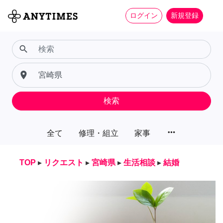
ログイン
新規登録
search
place
検索
more_horiz
全て
修理・組立
家事
TOP
▸
リクエスト
▸
宮崎県
▸
生活相談
▸
結婚