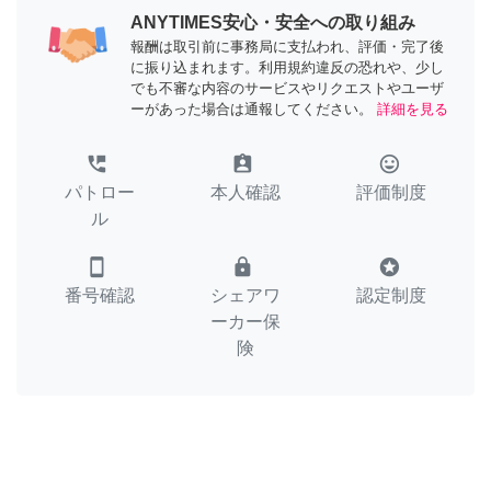
ANYTIMES安心・安全への取り組み
報酬は取引前に事務局に支払われ、評価・完了後
に振り込まれます。利用規約違反の恐れや、少し
でも不審な内容のサービスやリクエストやユーザ
ーがあった場合は通報してください。
詳細を見る
perm_phone_msg
assignment_ind
tag_faces
パトロー
本人確認
評価制度
ル
smartphone
lock
stars
番号確認
シェアワ
認定制度
ーカー保
険