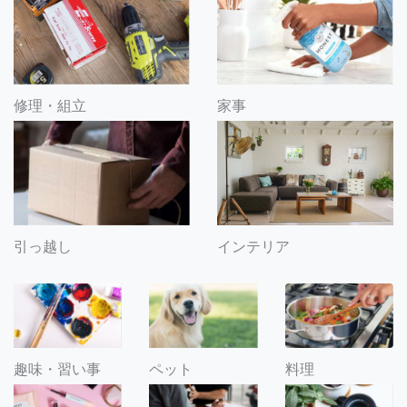
修理・組立
家事
引っ越し
インテリア
趣味・習い事
ペット
料理