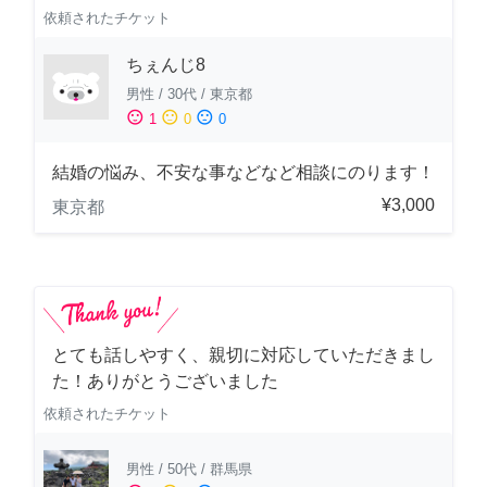
依頼されたチケット
ちぇんじ8
男性
/
30代
/
東京都
sentiment_satisfied
sentiment_neutral
sentiment_dissatisfied
1
0
0
結婚の悩み、不安な事などなど相談にのります！
¥3,000
東京都
とても話しやすく、親切に対応していただきまし
た！ありがとうございました
依頼されたチケット
男性
/
50代
/
群馬県