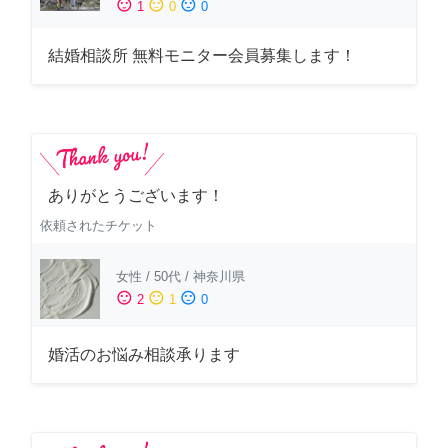
sentiment_satisfied
sentiment_neutral
sentiment_dissatisfied
1
0
0
結婚相談所 無料モニター会員募集します！
ありがとうございます！
依頼されたチケット
女性
/
50代
/
神奈川県
sentiment_satisfied
sentiment_neutral
sentiment_dissatisfied
2
1
0
婚活のお悩み相談承ります