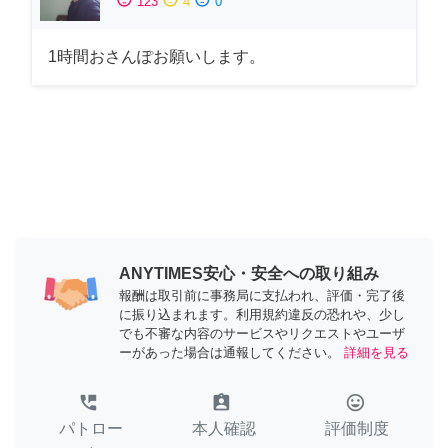
123
4
0
1時間おさんぽお願いします。
ANYTIMES安心・安全への取り組み
報酬は取引前に事務局に支払われ、評価・完了後
に振り込まれます。利用規約違反の恐れや、少し
でも不審な内容のサービスやリクエストやユーザ
ーがあった場合は通報してください。
詳細を見る
perm_phone_msg
assignment_ind
tag_faces
パトロー
本人確認
評価制度