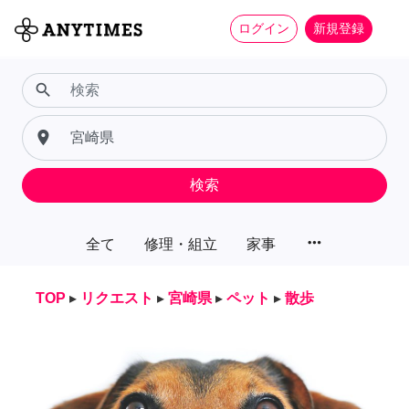
ログイン
新規登録
search
place
検索
more_horiz
全て
修理・組立
家事
TOP
▸
リクエスト
▸
宮崎県
▸
ペット
▸
散歩