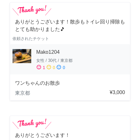
ありがとうございます！散歩もトイレ回り掃除も
とても助かりました🎵
依頼されたチケット
Mako1204
女性
/
30代
/
東京都
sentiment_satisfied
sentiment_neutral
sentiment_dissatisfied
1
0
0
ワンちゃんのお散歩
¥3,000
東京都
ありがとうございます！