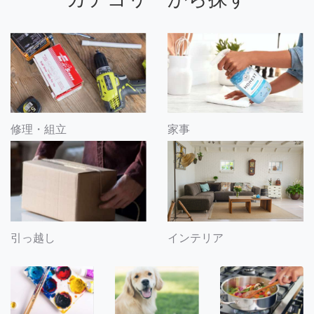
修理・組立
家事
引っ越し
インテリア