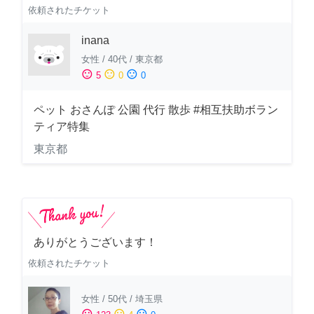
依頼されたチケット
inana
女性
/
40代
/
東京都
sentiment_satisfied
sentiment_neutral
sentiment_dissatisfied
5
0
0
ペット おさんぽ 公園 代行 散歩 #相互扶助ボラン
ティア特集
東京都
ありがとうございます！
依頼されたチケット
女性
/
50代
/
埼玉県
sentiment_satisfied
sentiment_neutral
sentiment_dissatisfied