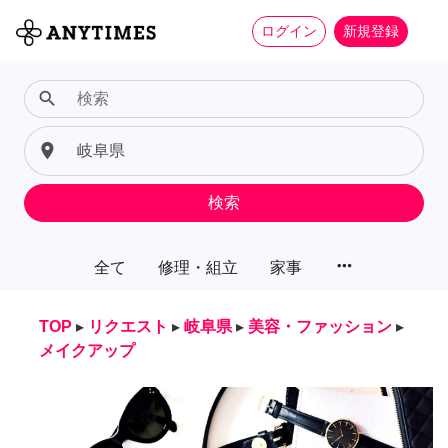
ログイン
新規登録
search
place
検索
more_horiz
全て
修理・組立
家事
TOP
▸
リクエスト
▸
岐阜県
▸
美容・ファッション
▸
メイクアップ