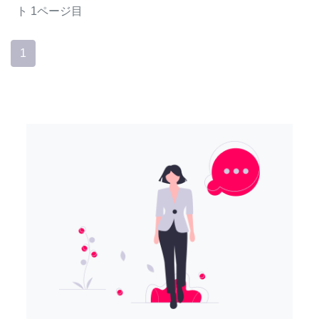
ト
1ページ目
1