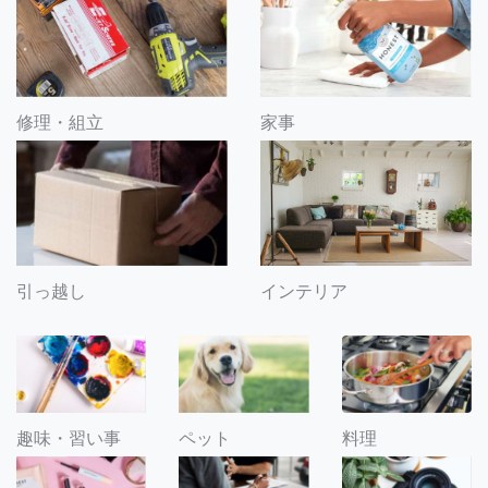
修理・組立
家事
引っ越し
インテリア
趣味・習い事
ペット
料理