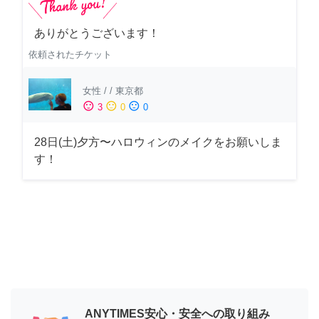
ありがとうございます！
依頼されたチケット
女性
/
/
東京都
sentiment_satisfied
sentiment_neutral
sentiment_dissatisfied
3
0
0
28日(土)夕方〜ハロウィンのメイクをお願いしま
す！
ANYTIMES安心・安全への取り組み