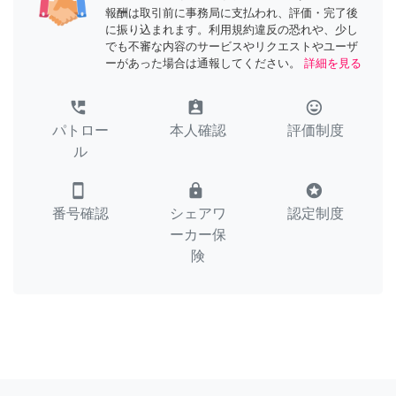
報酬は取引前に事務局に支払われ、評価・完了後
に振り込まれます。利用規約違反の恐れや、少し
でも不審な内容のサービスやリクエストやユーザ
ーがあった場合は通報してください。
詳細を見る
perm_phone_msg
assignment_ind
tag_faces
パトロー
本人確認
評価制度
ル
smartphone
lock
stars
番号確認
シェアワ
認定制度
ーカー保
険