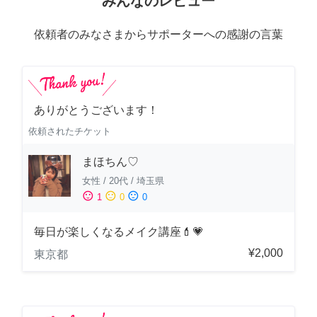
みんなのレビュー
依頼者のみなさまからサポーターへの感謝の言葉
ありがとうございます！
依頼されたチケット
まほちん♡
女性
/
20代
/
埼玉県
sentiment_satisfied
sentiment_neutral
sentiment_dissatisfied
1
0
0
毎日が楽しくなるメイク講座💄💗
¥2,000
東京都