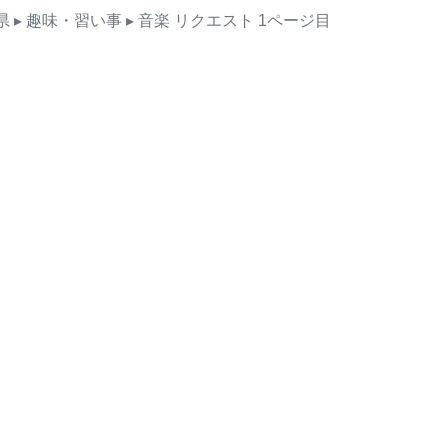
県
▸ 趣味・習い事
▸ 音楽
リクエスト
1ページ目