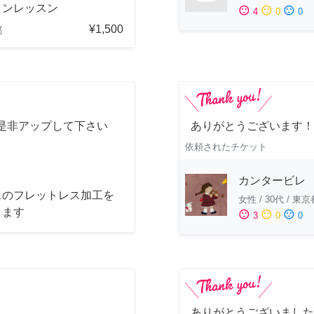
インレッスン
sentiment_satisfied
sentiment_neutral
sentiment_dissatisfied
4
0
0
¥1,500
都
是非アップして下さい
ありがとうございます！
依頼されたチケット
カンタービレ
スのフレットレス加工を
女性
/
30代
/
東京
します
sentiment_satisfied
sentiment_neutral
sentiment_dissatisfied
3
0
0
ありがとうございました！ ^