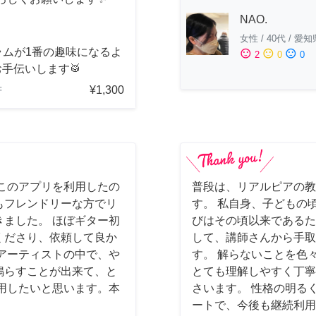
NAO.
女性
/
40代
/
愛知
ラムが1番の趣味になるよ
sentiment_satisfied
sentiment_neutral
sentiment_dissatisfied
2
0
0
手伝いします🥁
¥1,300
府
このアプリを利用したの
普段は、リアルピアの教
もフレンドリーな方でリ
す。 私自身、子どもの
ました。 ほぼギター初
びはその頃以来であるた
くださり、依頼して良か
して、講師さんから手取
アーティストの中で、や
す。 解らないことを色
鳴らすことが出来て、と
とても理解しやすく丁寧
用したいと思います。本
さいます。 性格の明る
ートで、今後も継続利用