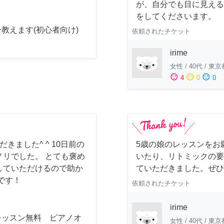
が、自分でも目に見える
をしてくださいます。
教えます(初心者向け)
依頼されたチケット
irime
女性
/
40代
/
東京
sentiment_satisfied
sentiment_neutral
sentiment_dissatisfied
4
0
0
ました^ ^ 10日前の
5歳の娘のレッスンをお
リでした。 とても褒め
いたり、リトミックの要
していただけるので助か
ていただきました。ぜひ
です！
依頼されたチケット
irime
レッスン無料 ピアノオ
女性
/
40代
/
東京