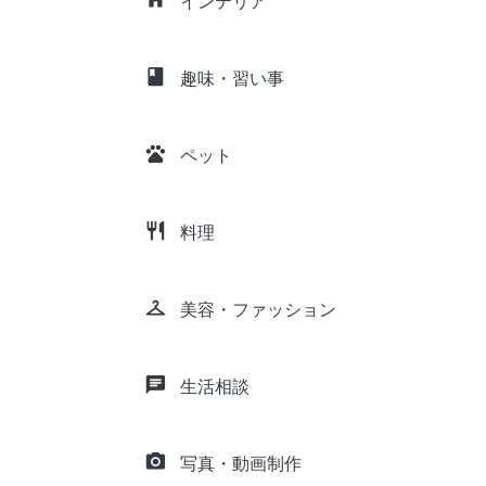
インテリア
class
趣味・習い事
pets
ペット
restaurant
料理
checkroom
美容・ファッション
chat
生活相談
camera_alt
写真・動画制作