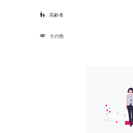
escalator_warning
高齢者
attachment
その他