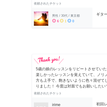
依頼されたチケット
ギター
男性
/
30代
/
東京都
sentiment_satisfied
sentiment_neutral
sentiment_dissatisfied
6
1
0
5歳の娘のレッスンをリピートさせていただき
楽しかったレッスンを覚えていて、ノリノ
方も上手で、飽きないように色々混ぜて
りました！ 今度は対面でもお願いしたい
依頼されたチケット
初回
irime