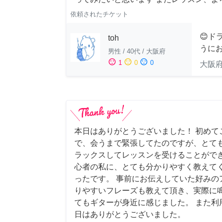
依頼されたチケット
😊ド
toh
うにお
男性
/
40代
/
大阪府
sentiment_satisfied
sentiment_neutral
sentiment_dissatisfied
1
0
0
大阪
本日はありがとうございました！ 初めて
で、会うまで緊張してたのですが、とて
ラックスしてレッスンを受けることができ
心者の私に、とても分かりやすく教えて
ったです。 事前にお伝えしていた好みの
りやすいフレーズも教えて頂き、実際に
てもギターが身近に感じました。 また利
日はありがとうございました。