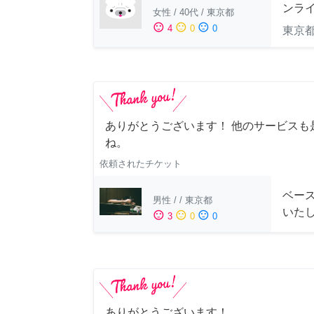
ンラ
女性
/
40代
/
東京都
sentiment_satisfied
sentiment_neutral
sentiment_dissatisfied
4
0
0
東京
ありがとうございます！ 他のサービスも
ね。
依頼されたチケット
ベー
男性
/
/
東京都
いた
sentiment_satisfied
sentiment_neutral
sentiment_dissatisfied
3
0
0
ありがとうございます！