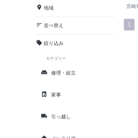
宮崎
place
地域
sort
1
並べ替え
local_offer
絞り込み
カテゴリー
weekend
修理・組立
local_laundry_service
家事
local_shipping
引っ越し
home