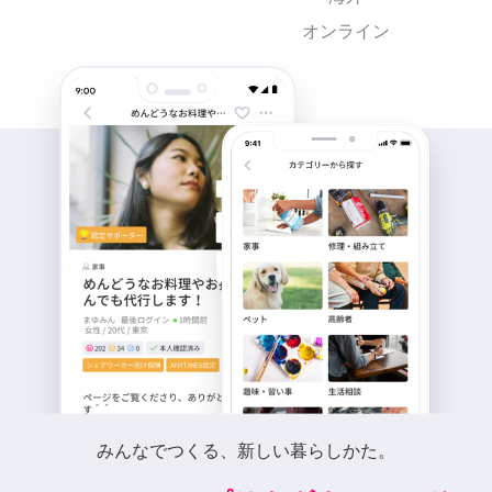
オンライン
みんなでつくる、新しい暮らしかた。