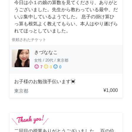
今日は小１の娘の算数を見てくださり、ありがと
うございました。先生から教わっている最中、だ
いぶ集中しているようでした。 息子の掛け算ひ
っ算も根気よく教えてもらい、本人はやり遂げら
れてほっとしていました。
依頼されたチケット
きづななこ
女性
/
20代
/
東京都
sentiment_satisfied
sentiment_neutral
sentiment_dissatisfied
7
0
0
お子様のお勉強手伝います💓
¥1,000
東京都
二回目の授業ありがとうございました。 百の位