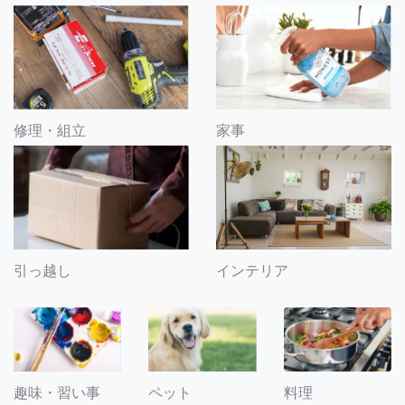
修理・組立
家事
引っ越し
インテリア
趣味・習い事
ペット
料理