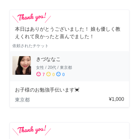
本日はありがとうございました！ 娘も優しく教
えくれて良かったと喜んでました！
依頼されたチケット
きづななこ
女性
/
20代
/
東京都
sentiment_satisfied
sentiment_neutral
sentiment_dissatisfied
7
0
0
お子様のお勉強手伝います💓
¥1,000
東京都