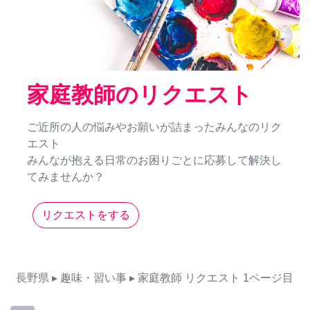
家庭教師のリクエスト
ご近所の人の悩みやお願いが詰まったみんなのリク
エスト
みんなが抱える日常のお困りごとに応募して解決し
てみませんか？
リクエストをする
長野県
▸ 趣味・習い事
▸ 家庭教師
リクエスト
1ページ目