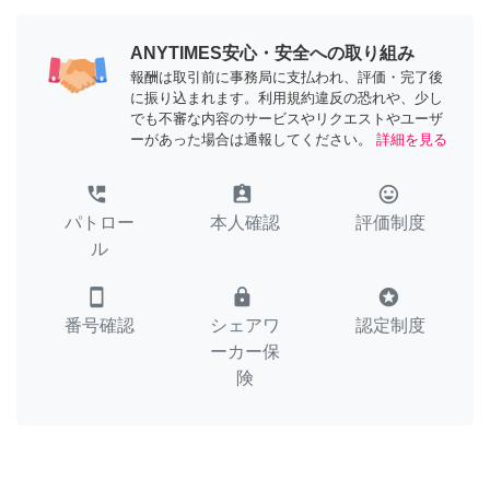
ANYTIMES安心・安全への取り組み
報酬は取引前に事務局に支払われ、評価・完了後
に振り込まれます。利用規約違反の恐れや、少し
でも不審な内容のサービスやリクエストやユーザ
ーがあった場合は通報してください。
詳細を見る
perm_phone_msg
assignment_ind
tag_faces
パトロー
本人確認
評価制度
ル
smartphone
lock
stars
番号確認
シェアワ
認定制度
ーカー保
険