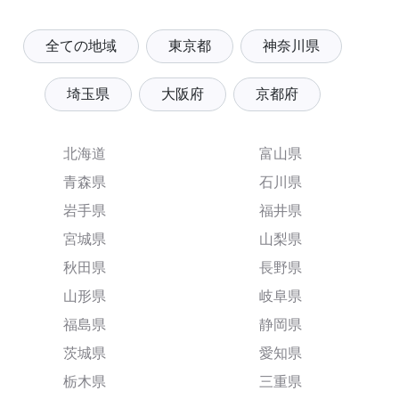
全ての地域
東京都
神奈川県
埼玉県
大阪府
京都府
北海道
富山県
青森県
石川県
岩手県
福井県
宮城県
山梨県
秋田県
長野県
山形県
岐阜県
福島県
静岡県
茨城県
愛知県
栃木県
三重県