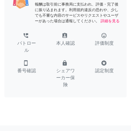
報酬は取引前に事務局に支払われ、評価・完了後
に振り込まれます。利用規約違反の恐れや、少し
でも不審な内容のサービスやリクエストやユーザ
ーがあった場合は通報してください。
詳細を見る
perm_phone_msg
assignment_ind
tag_faces
パトロー
本人確認
評価制度
ル
smartphone
lock
stars
番号確認
シェアワ
認定制度
ーカー保
険