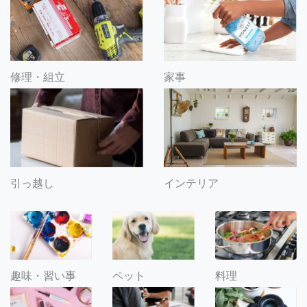
修理・組立
家事
引っ越し
インテリア
趣味・習い事
ペット
料理