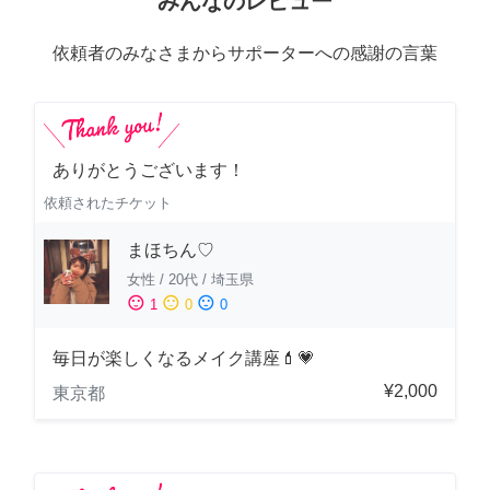
みんなのレビュー
依頼者のみなさまからサポーターへの感謝の言葉
ありがとうございます！
依頼されたチケット
まほちん♡
女性
/
20代
/
埼玉県
sentiment_satisfied
sentiment_neutral
sentiment_dissatisfied
1
0
0
毎日が楽しくなるメイク講座💄💗
¥2,000
東京都