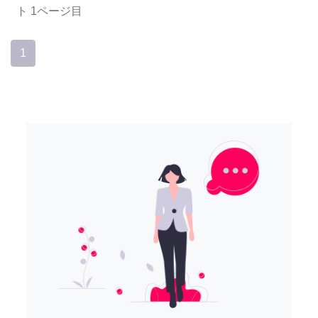
ト
1ページ目
1