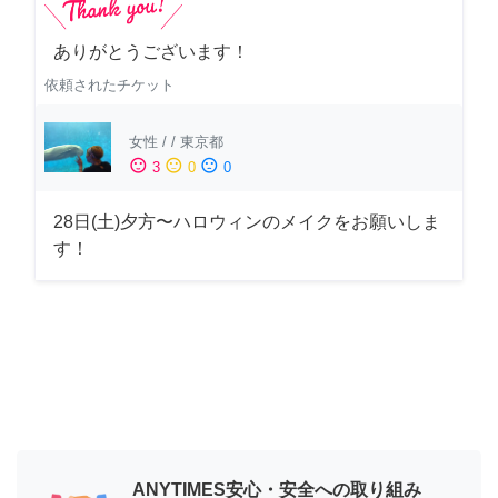
ありがとうございます！
依頼されたチケット
女性
/
/
東京都
sentiment_satisfied
sentiment_neutral
sentiment_dissatisfied
3
0
0
28日(土)夕方〜ハロウィンのメイクをお願いしま
す！
ANYTIMES安心・安全への取り組み