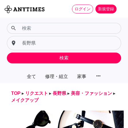
ログイン
新規登録
search
place
検索
more_horiz
全て
修理・組立
家事
TOP
▸
リクエスト
▸
長野県
▸
美容・ファッション
▸
メイクアップ