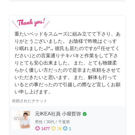
重たいベッドをスムーズに組み立てて下さり、あ
りがとうございました。 お陰様で昨晩はぐっす
り眠れました🌙*.｡ 彼氏も居たのですが｢任せてく
ださい｣との言葉通りテキパキと作業をして下さ
りとても安心出来ました。 また、とても物腰柔
らかく優しい方だったので是非また依頼をさせて
いただきたいと思います。 また、解体も行って
いるとの事だったので引越しの際など宜しくお願
い申し上げます。
依頼されたチケット
元IKEA社員 小堀哲弥
check_circle
男性
/
30代
/
千葉県
sentiment_satisfied
sentiment_neutral
sentiment_dissatisfied
1477
28
1