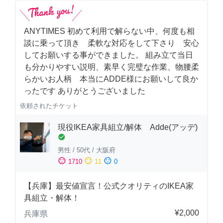
ANYTIMES 初めて利用で解らない中、何度も相
談に乗って頂き 柔軟な対応をして下さり 安心
してお願いする事ができました。 組み立て当日
も分かりやすい説明、素早く完璧な作業、物腰柔
らかいお人柄 本当にADDE様にお願いして良か
ったです ありがとうございました
依頼されたチケット
現役IKEA家具組立/解体 Adde(アッデ)
check_circle
男性
/
50代
/
大阪府
sentiment_satisfied
sentiment_neutral
sentiment_dissatisfied
1710
11
0
【兵庫】最安値宣言！公式クオリティのIKEA家
具組立・解体！
¥2,000
兵庫県