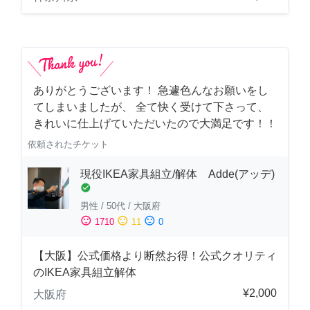
ありがとうございます！ 急遽色んなお願いをし
てしまいましたが、 全て快く受けて下さって、
きれいに仕上げていただいたので大満足です！！
依頼されたチケット
現役IKEA家具組立/解体 Adde(アッデ)
check_circle
男性
/
50代
/
大阪府
sentiment_satisfied
sentiment_neutral
sentiment_dissatisfied
1710
11
0
【大阪】公式価格より断然お得！公式クオリティ
のIKEA家具組立解体
¥2,000
大阪府