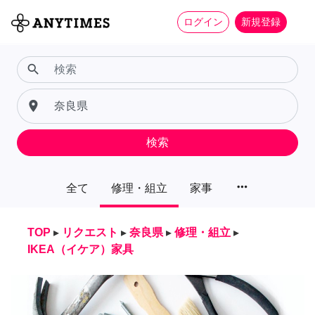
ログイン
新規登録
search
place
検索
more_horiz
全て
修理・組立
家事
TOP
▸
リクエスト
▸
奈良県
▸
修理・組立
▸
IKEA（イケア）家具