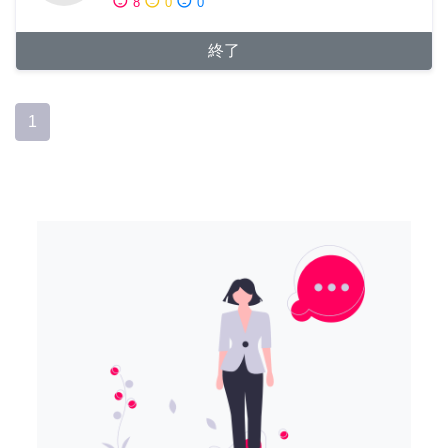
sentiment_satisfied
sentiment_neutral
sentiment_dissatisfied
8
0
0
終了
1