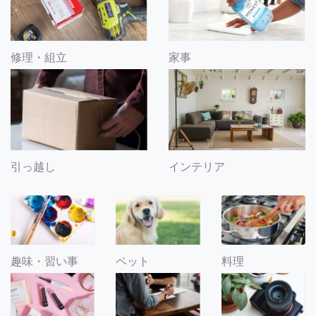
修理・組立
家事
引っ越し
インテリア
趣味・習い事
ペット
料理