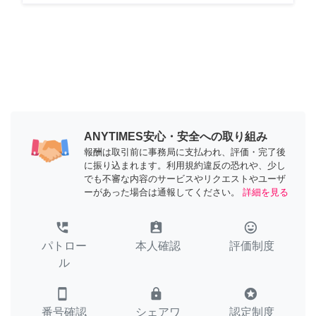
ANYTIMES安心・安全への取り組み
報酬は取引前に事務局に支払われ、評価・完了後
に振り込まれます。利用規約違反の恐れや、少し
でも不審な内容のサービスやリクエストやユーザ
ーがあった場合は通報してください。
詳細を見る
perm_phone_msg
assignment_ind
tag_faces
パトロー
本人確認
評価制度
ル
smartphone
lock
stars
番号確認
シェアワ
認定制度