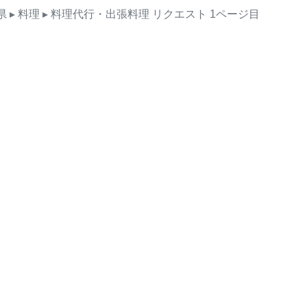
県
▸ 料理
▸ 料理代行・出張料理
リクエスト
1ページ目