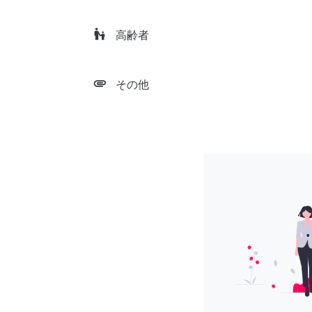
escalator_warning
高齢者
attachment
その他