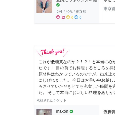
夕飯
check_circle
東京
女性
/
40代
/
東京都
sentiment_satisfied
sentiment_neutral
sentiment_dissatisfied
12
0
0
これが低糖質なのか？！？！と本当に心
たです！ 目の前でお料理するところを拝
原材料はわかっているのですが、出来上
にしびれました。 今日はお暑い中お越し
ろさせていただきとても充実した時間を
た。 そして本当においしい料理をありが
依頼されたチケット
makon
check_circle
低糖