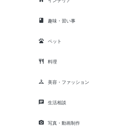
インテリア
class
趣味・習い事
pets
ペット
restaurant
料理
checkroom
美容・ファッション
chat
生活相談
camera_alt
写真・動画制作