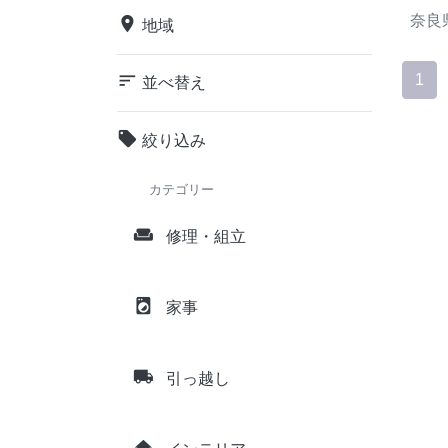
奈良
place
地域
sort
1
並べ替え
local_offer
絞り込み
カテゴリー
weekend
修理・組立
local_laundry_service
家事
local_shipping
引っ越し
home