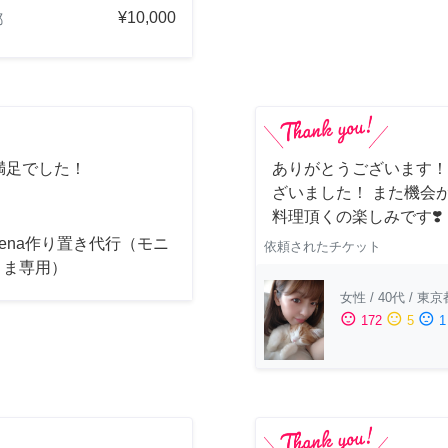
¥10,000
都
満足でした！
ありがとうございます！
ざいました！ また機会
料理頂くの楽しみです❣️
acena作り置き代行（モニ
依頼されたチケット
さま専用）
女性
/
40代
/
東京
sentiment_satisfied
sentiment_neutral
sentiment_dissatisfied
172
5
1