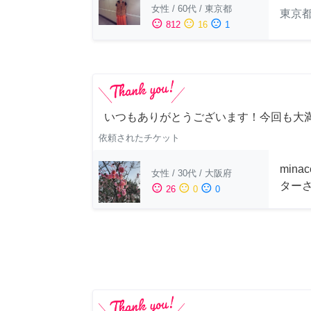
女性
/
60代
/
東京都
東京
sentiment_satisfied
sentiment_neutral
sentiment_dissatisfied
812
16
1
いつもありがとうございます！今回も大
依頼されたチケット
min
女性
/
30代
/
大阪府
ター
sentiment_satisfied
sentiment_neutral
sentiment_dissatisfied
26
0
0