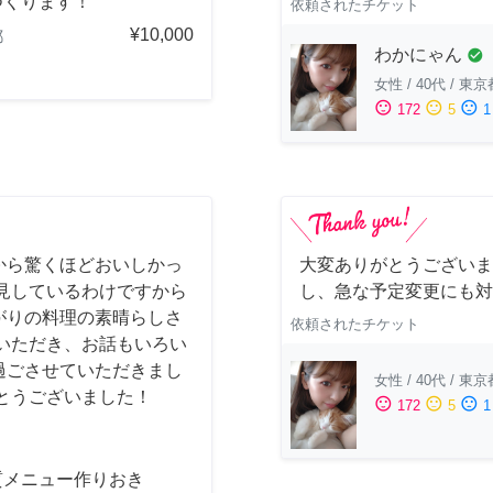
つくります！
依頼されたチケット
¥10,000
都
わかにゃん
check_circle
女性
/
40代
/
東京
sentiment_satisfied
sentiment_neutral
sentiment_dissatisfied
172
5
1
から驚くほどおいしかっ
大変ありがとうございま
見しているわけですから
し、急な予定変更にも対
がりの料理の素晴らしさ
依頼されたチケット
いただき、お話もいろい
過ごさせていただきまし
女性
/
40代
/
東京
とうございました！
sentiment_satisfied
sentiment_neutral
sentiment_dissatisfied
172
5
1
質メニュー作りおき