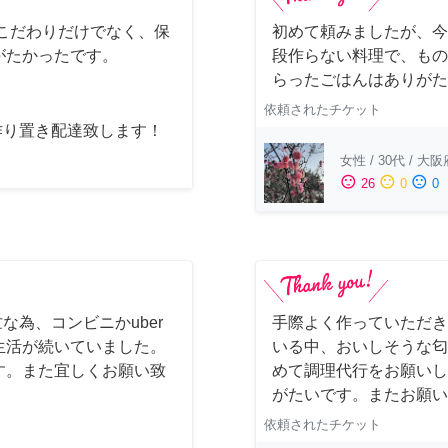
こだわりだけでなく、保
初めて頼みましたが、今
がたかったです。
段作らない料理で、もの
らったごはんはありがた
依頼されたチケット
作り置き配達致します！
女性
/
30代
/
大阪
sentiment_satisfied
sentiment_neutral
sentiment_dissatisfied
26
0
0
な為、コンビニかuber
手際よく作っていただき
生活が続いていました。
いる中、おいしそうな匂
す。また宜しくお願い致
めて調理代行をお願いし
がたいです。またお願い
依頼されたチケット