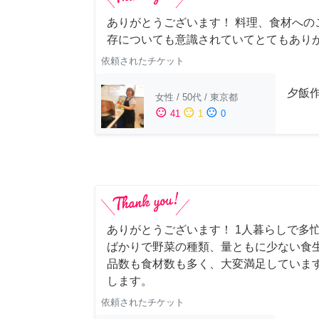
ありがとうございます！ 料理、食材への
存についても意識されていてとてもあり
依頼されたチケット
夕飯
女性
/
50代
/
東京都
sentiment_satisfied
sentiment_neutral
sentiment_dissatisfied
41
1
0
ありがとうございます！ 1人暮らしで多忙
ばかりで野菜の種類、量ともに少ない食
品数も食材数も多く、大変満足していま
します。
依頼されたチケット