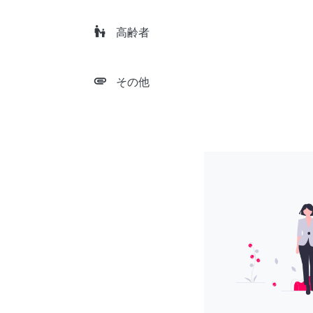
escalator_warning
高齢者
attachment
その他