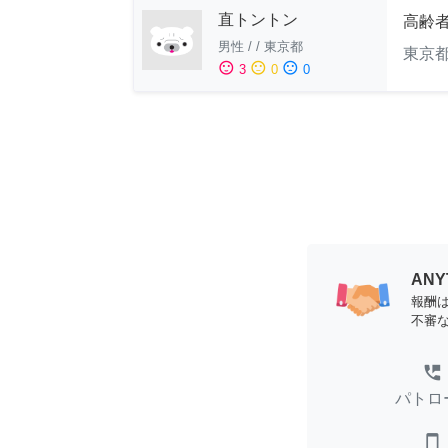
直トントン
高齢
男性
/
/
東京都
東京
sentiment_satisfied
sentiment_neutral
sentiment_dissatisfied
3
0
0
AN
報酬
不審
perm_phone_msg
パトロ
smartphone