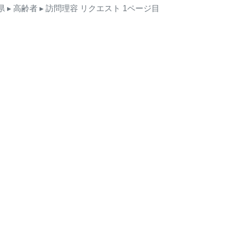
県
▸ 高齢者
▸ 訪問理容
リクエスト
1ページ目