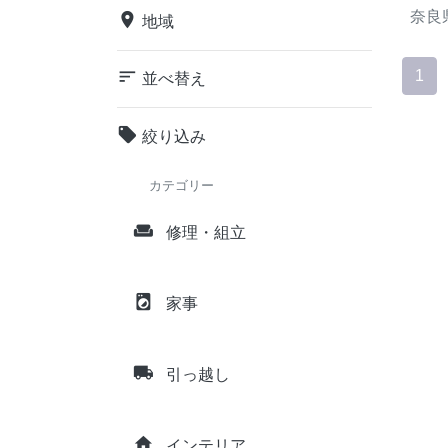
奈良
place
地域
sort
1
並べ替え
local_offer
絞り込み
カテゴリー
weekend
修理・組立
local_laundry_service
家事
local_shipping
引っ越し
home
インテリア