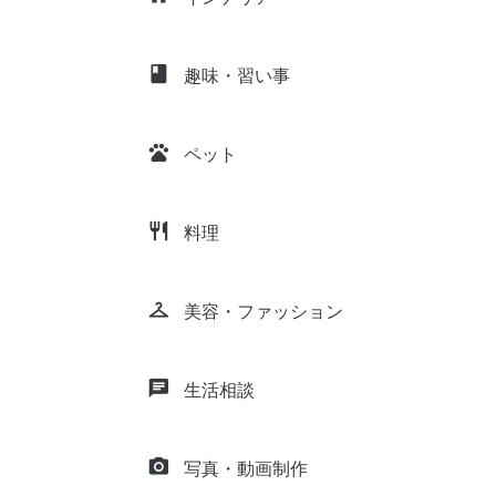
class
趣味・習い事
pets
ペット
restaurant
料理
checkroom
美容・ファッション
chat
生活相談
camera_alt
写真・動画制作