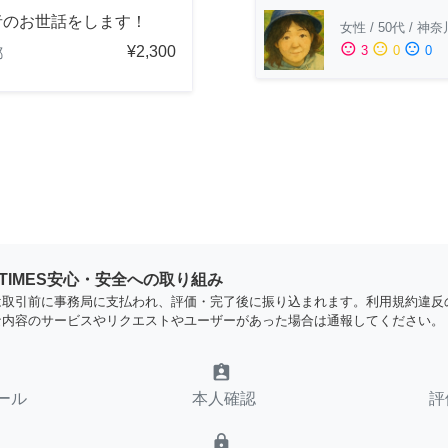
者のお世話をします！
女性
/
50代
/
神奈
sentiment_satisfied
sentiment_neutral
sentiment_dissatisfied
¥2,300
3
0
0
都
YTIMES安心・安全への取り組み
は取引前に事務局に支払われ、評価・完了後に振り込まれます。利用規約違反
な内容のサービスやリクエストやユーザーがあった場合は通報してください。
assignment_ind
ール
本人確認
評
lock