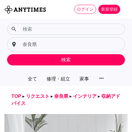
ログイン
新規登録
search
place
検索
more_horiz
全て
修理・組立
家事
TOP
▸
リクエスト
▸
奈良県
▸
インテリア
▸
収納アド
バイス