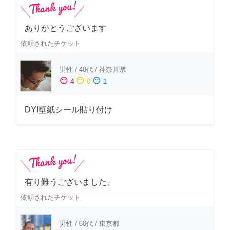
ありがとうございます
依頼されたチケット
男性
/
40代
/
神奈川県
sentiment_satisfied
sentiment_neutral
sentiment_dissatisfied
4
0
1
DYI壁紙シール貼り付け
有り難うございました。
依頼されたチケット
男性
/
60代
/
東京都