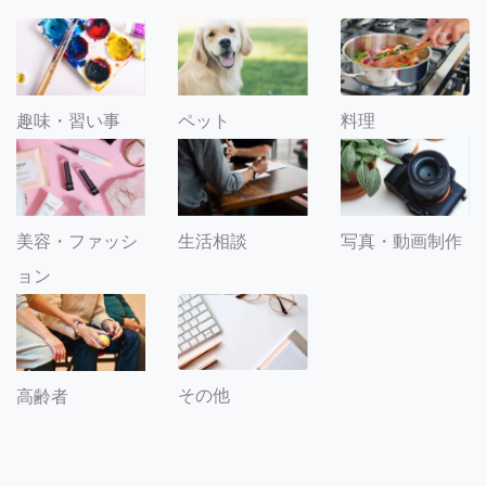
趣味・習い事
ペット
料理
美容・ファッシ
生活相談
写真・動画制作
ョン
その他
高齢者