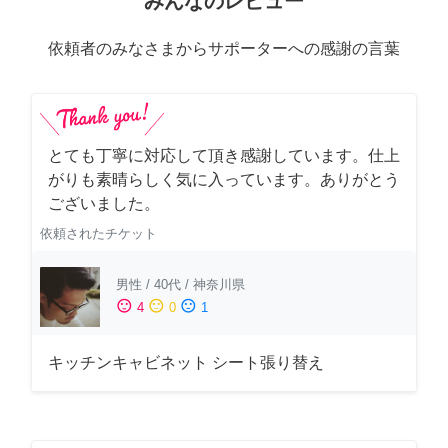
みんなのレビュー
依頼者のみなさまからサポーターへの感謝の言葉
とても丁寧に対応して頂き感謝しています。仕上
がりも素晴らしく気に入っています。ありがとう
ございました。
依頼されたチケット
男性
/
40代
/
神奈川県
sentiment_satisfied
sentiment_neutral
sentiment_dissatisfied
4
0
1
キッチンキャビネット シート張り替え