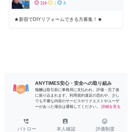
sentiment_satisfied
sentiment_neutral
sentiment_dissatisfied
219
1
3
★新宿でDIYリフォームできる方募集！★
ANYTIMES安心・安全への取り組み
報酬は取引前に事務局に支払われ、評価・完了後
に振り込まれます。利用規約違反の恐れや、少し
でも不審な内容のサービスやリクエストやユーザ
ーがあった場合は通報してください。
詳細を見る
perm_phone_msg
assignment_ind
tag_faces
パトロー
本人確認
評価制度