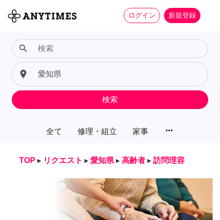
ログイン
新規登録
search
place
検索
more_horiz
全て
修理・組立
家事
TOP
▸
リクエスト
▸
愛知県
▸
高齢者
▸
訪問理容