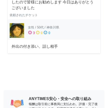
したので皆様にお勧めします 今日はありがとう
ございました
依頼されたチケット
女性
/
50代
/
神奈川県
sentiment_satisfied
sentiment_neutral
sentiment_dissatisfied
3
0
0
外出の付き添い、話し相手
ANYTIMES安心・安全への取り組み
報酬は取引前に事務局に支払われ、評価・完了後