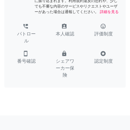
に振り込まれます。利用規約違反の恐れや、少し
でも不審な内容のサービスやリクエストやユーザ
ーがあった場合は通報してください。
詳細を見る
perm_phone_msg
assignment_ind
tag_faces
パトロー
本人確認
評価制度
ル
smartphone
lock
stars
番号確認
シェアワ
認定制度
ーカー保
険