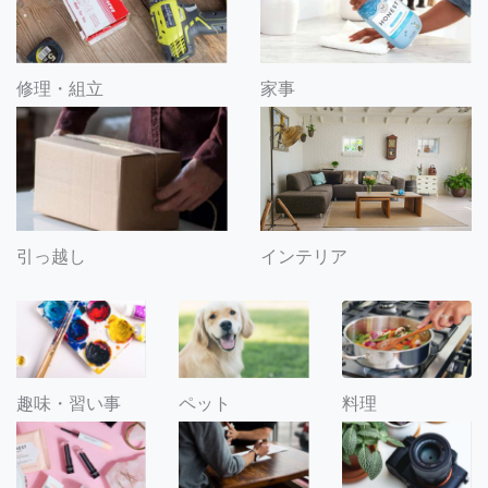
修理・組立
家事
引っ越し
インテリア
趣味・習い事
ペット
料理