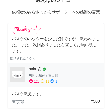
みんなのレビュー
依頼者のみなさまからサポーターへの感謝の言葉
バスケのハウツーを少しだけですが、教われまし
た。 また、次回ありましたら宜しくお願い致し
ます。
依頼されたチケット
saku@
check_circle
男性
/
30代
/
東京都
sentiment_satisfied
sentiment_neutral
sentiment_dissatisfied
129
11
1
バスケ教えます。
¥500
東京都