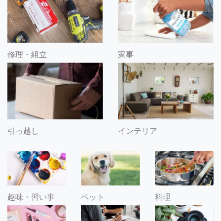
修理・組立
家事
引っ越し
インテリア
趣味・習い事
ペット
料理