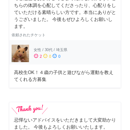
ちらの体調を心配してくださったり、心配りをし
ていただける素晴らしい方です。本当にありがと
うございました。 今後もぜひよろしくお願いし
ます。
依頼されたチケット
女性
/
30代
/
埼玉県
sentiment_satisfied
sentiment_neutral
sentiment_dissatisfied
2
0
0
高校生OK！４歳の子供と遊びながら運動を教え
てくれる方募集
忌憚ないアドバイスをいただきまして大変助かり
ました。 今後もよろしくお願いいたします。