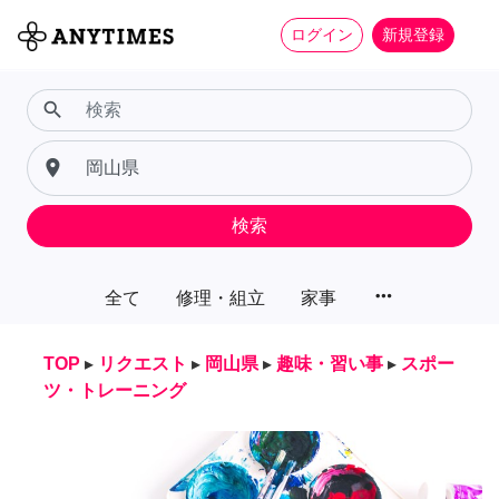
ログイン
新規登録
search
place
検索
more_horiz
全て
修理・組立
家事
TOP
▸
リクエスト
▸
岡山県
▸
趣味・習い事
▸
スポー
ツ・トレーニング