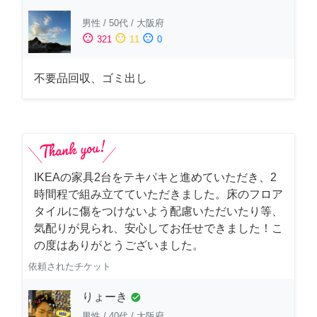
男性
/
50代
/
大阪府
sentiment_satisfied
sentiment_neutral
sentiment_dissatisfied
321
11
0
不要品回収、ゴミ出し
IKEAの家具2台をテキパキと進めていただき、2
時間程で組み立てていただきました。床のフロア
タイルに傷をつけないよう配慮いただいたり等、
気配りが見られ、安心してお任せできました！こ
の度はありがとうございました。
依頼されたチケット
りょーき
check_circle
男性
/
40代
/
大阪府