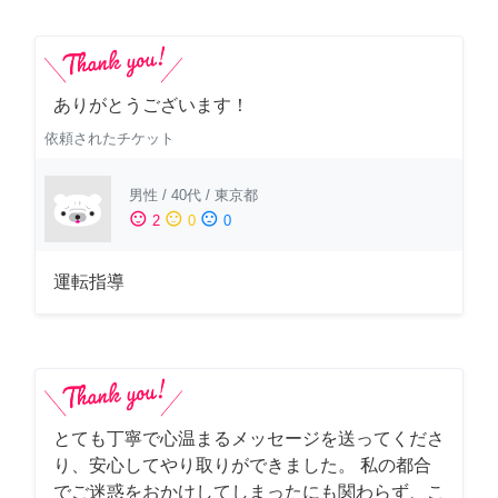
ありがとうございます！
依頼されたチケット
男性
/
40代
/
東京都
sentiment_satisfied
sentiment_neutral
sentiment_dissatisfied
2
0
0
運転指導
とても丁寧で心温まるメッセージを送ってくださ
り、安心してやり取りができました。 私の都合
でご迷惑をおかけしてしまったにも関わらず、こ