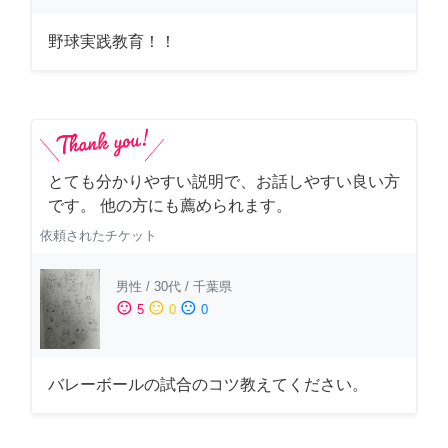
野球実践教育！！
とても分かりやすい説明で、お話しやすい良い方
です。 他の方にも薦められます。
依頼されたチケット
男性
/
30代
/
千葉県
sentiment_satisfied
sentiment_neutral
sentiment_dissatisfied
5
0
0
バレーボールの試合のコツ教えてください。