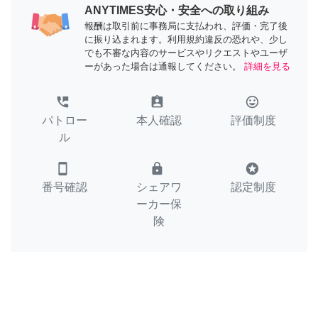
ANYTIMES安心・安全への取り組み
報酬は取引前に事務局に支払われ、評価・完了後
に振り込まれます。利用規約違反の恐れや、少し
でも不審な内容のサービスやリクエストやユーザ
ーがあった場合は通報してください。
詳細を見る
perm_phone_msg
assignment_ind
tag_faces
パトロー
本人確認
評価制度
ル
smartphone
lock
stars
番号確認
シェアワ
認定制度
ーカー保
険