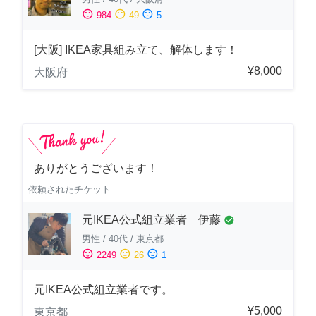
sentiment_satisfied
sentiment_neutral
sentiment_dissatisfied
984
49
5
[大阪] IKEA家具組み立て、解体します！
¥8,000
大阪府
ありがとうございます！
依頼されたチケット
元IKEA公式組立業者 伊藤
check_circle
男性
/
40代
/
東京都
sentiment_satisfied
sentiment_neutral
sentiment_dissatisfied
2249
26
1
元IKEA公式組立業者です。
¥5,000
東京都