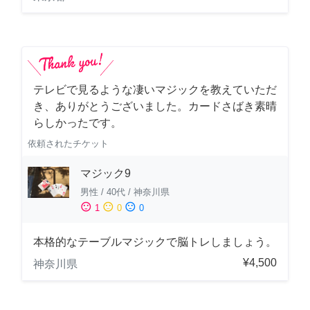
テレビで見るような凄いマジックを教えていただ
き、ありがとうございました。カードさばき素晴
らしかったです。
依頼されたチケット
マジック9
男性
/
40代
/
神奈川県
sentiment_satisfied
sentiment_neutral
sentiment_dissatisfied
1
0
0
本格的なテーブルマジックで脳トレしましょう。
¥4,500
神奈川県