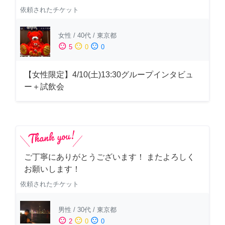
依頼されたチケット
女性
/
40代
/
東京都
sentiment_satisfied
sentiment_neutral
sentiment_dissatisfied
5
0
0
【女性限定】4/10(土)13:30グループインタビュ
ー＋試飲会
ご丁寧にありがとうございます！ またよろしく
お願いします！
依頼されたチケット
男性
/
30代
/
東京都
sentiment_satisfied
sentiment_neutral
sentiment_dissatisfied
2
0
0