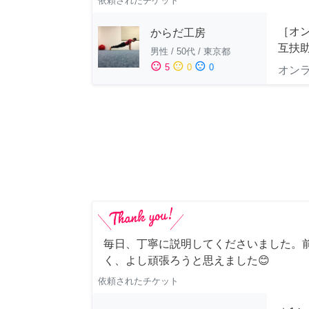
依頼されたチケット
［オ
からだ工房
互扶
男性
/
50代
/
東京都
sentiment_satisfied
sentiment_neutral
sentiment_dissatisfied
5
0
0
オン
毎日、丁寧に説明してくださいました。
く、よし頑張ろうと思えました😊
依頼されたチケット