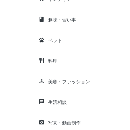
class
趣味・習い事
pets
ペット
restaurant
料理
checkroom
美容・ファッション
chat
生活相談
camera_alt
写真・動画制作