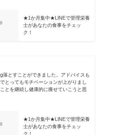
★1か月集中★LINEで管理栄養
都
士があなたの食事をチェッ
ク！
kg落とすことができました。アドバイスも
でとってもモチベーションが上がりまし
ことを継続し健康的に痩せていこうと思
★1か月集中★LINEで管理栄養
都
士があなたの食事をチェッ
ク！