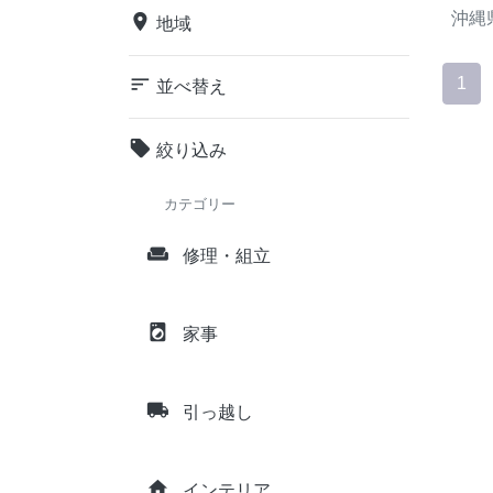
沖縄
place
地域
sort
1
並べ替え
local_offer
絞り込み
カテゴリー
weekend
修理・組立
local_laundry_service
家事
local_shipping
引っ越し
home
インテリア