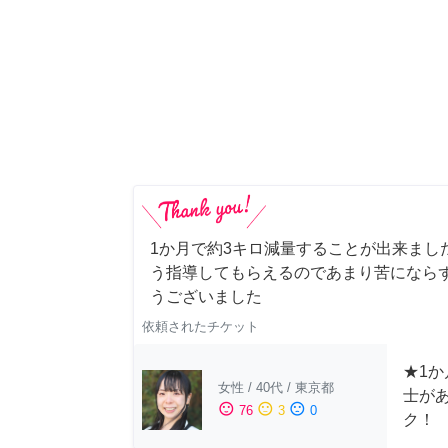
1か月で約3キロ減量することが出来まし
う指導してもらえるのであまり苦にならず
うございました
依頼されたチケット
★1か
女性
/
40代
/
東京都
士が
sentiment_satisfied
sentiment_neutral
sentiment_dissatisfied
76
3
0
ク！