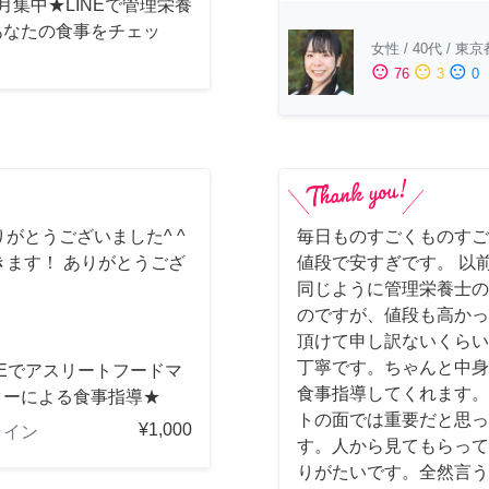
月集中★LINEで管理栄養
あなたの食事をチェッ
女性
/
40代
/
東京
sentiment_satisfied
sentiment_neutral
sentiment_dissatisfied
76
3
0
がとうございました^ ^
毎日ものすごくものすご
ます！ ありがとうござ
値段で安すぎです。 以
同じように管理栄養士の
のですが、値段も高かっ
頂けて申し訳ないくらい
丁寧です。ちゃんと中身
NEでアスリートフードマ
食事指導してくれます。
ターによる食事指導★
トの面では重要だと思っ
¥1,000
ライン
す。人から見てもらって
りがたいです。全然言う