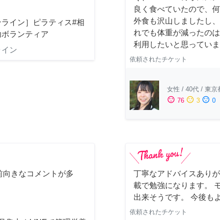
良く食べていたので、何
外食も沢山しましたし、
ンライン］ピラティス#相
れでも体重が減ったのは
助ボランティア
利用したいと思っています
ライン
依頼されたチケット
女性
/
40代
/
東京
sentiment_satisfied
sentiment_neutral
sentiment_dissatisfied
76
3
0
前向きなコメントが多
丁寧なアドバイスありが
載で勉強になります。 
出来そうです。 今後も
依頼されたチケット