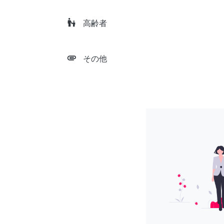
escalator_warning
高齢者
attachment
その他