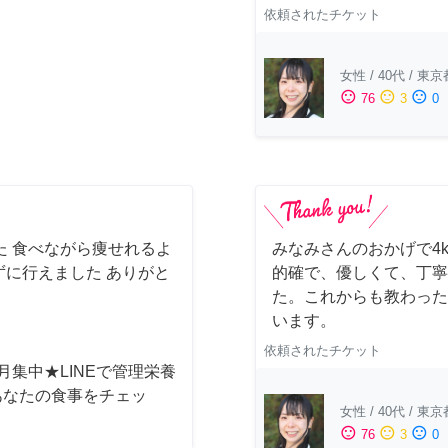
依頼されたチケット
女性
/
40代
/
東京
sentiment_satisfied
sentiment_neutral
sentiment_dissatisfied
76
3
0
た 食べながら痩せれるよ
みなみさんのおかげで4
に行えました ありがと
的確で、優しくて、丁寧
た。これからも教わった
います。
依頼されたチケット
月集中★LINEで管理栄養
あなたの食事をチェッ
女性
/
40代
/
東京
sentiment_satisfied
sentiment_neutral
sentiment_dissatisfied
76
3
0