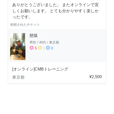
ありがとうございました。 またオンラインで宜
しくお願いします。 とても分かりやすく楽しか
ったです。
依頼されたチケット
慈猿
男性
/
40代
/
東京都
sentiment_satisfied
sentiment_neutral
sentiment_dissatisfied
5
1
0
[オンライン]CMBトレーニング
¥2,500
東京都