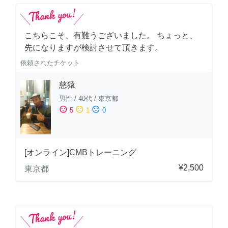
こちらこそ、有難うございました。 ちょっと、
先になりますが検討させて頂きます。
依頼されたチケット
慈猿
男性
/
40代
/
東京都
sentiment_satisfied
sentiment_neutral
sentiment_dissatisfied
5
1
0
[オンライン]CMBトレーニング
¥2,500
東京都