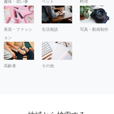
趣味・習い事
ペット
料理
美容・ファッシ
生活相談
写真・動画制作
ョン
その他
高齢者