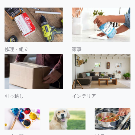
修理・組立
家事
引っ越し
インテリア