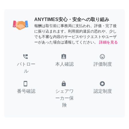
ANYTIMES安心・安全への取り組み
報酬は取引前に事務局に支払われ、評価・完了後
に振り込まれます。利用規約違反の恐れや、少し
でも不審な内容のサービスやリクエストやユーザ
ーがあった場合は通報してください。
詳細を見る
perm_phone_msg
assignment_ind
tag_faces
パトロー
本人確認
評価制度
ル
smartphone
lock
stars
番号確認
シェアワ
認定制度
ーカー保
険