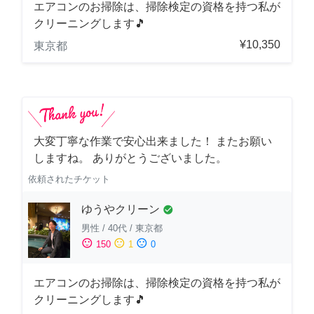
エアコンのお掃除は、掃除検定の資格を持つ私が
クリーニングします🎵
¥10,350
東京都
大変丁寧な作業で安心出来ました！ またお願い
しますね。 ありがとうございました。
依頼されたチケット
ゆうやクリーン
check_circle
男性
/
40代
/
東京都
sentiment_satisfied
sentiment_neutral
sentiment_dissatisfied
150
1
0
エアコンのお掃除は、掃除検定の資格を持つ私が
クリーニングします🎵