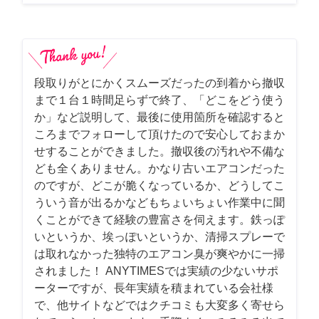
段取りがとにかくスムーズだったの到着から撤収
まで１台１時間足らずで終了、「どこをどう使う
か」など説明して、最後に使用箇所を確認すると
ころまでフォローして頂けたので安心しておまか
せすることができました。撤収後の汚れや不備な
ども全くありません。かなり古いエアコンだった
のですが、どこが脆くなっているか、どうしてこ
ういう音が出るかなどもちょいちょい作業中に聞
くことができて経験の豊富さを伺えます。鉄っぽ
いというか、埃っぽいというか、清掃スプレーで
は取れなかった独特のエアコン臭が爽やかに一掃
されました！ ANYTIMESでは実績の少ないサポ
ーターですが、長年実績を積まれている会社様
で、他サイトなどではクチコミも大変多く寄せら