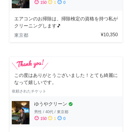
sentiment_satisfied
sentiment_neutral
sentiment_dissatisfied
150
1
0
エアコンのお掃除は、掃除検定の資格を持つ私が
クリーニングします🎵
¥10,350
東京都
この度はありがとうございました！とても綺麗に
なって嬉しいです。
依頼されたチケット
ゆうやクリーン
check_circle
男性
/
40代
/
東京都
sentiment_satisfied
sentiment_neutral
sentiment_dissatisfied
150
1
0