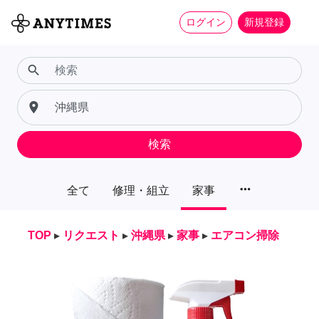
ログイン
新規登録
search
place
検索
more_horiz
全て
修理・組立
家事
TOP
▸
リクエスト
▸
沖縄県
▸
家事
▸
エアコン掃除