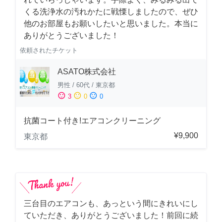
くる洗浄水の汚れかたに戦慄しましたので、ぜひ
他のお部屋もお願いしたいと思いました。本当に
ありがとうございました！
依頼されたチケット
ASATO株式会社
男性
/
60代
/
東京都
sentiment_satisfied
sentiment_neutral
sentiment_dissatisfied
3
0
0
抗菌コート付き!エアコンクリーニング
¥9,900
東京都
三台目のエアコンも、あっという間にきれいにし
ていただき、ありがとうございました！前回に続