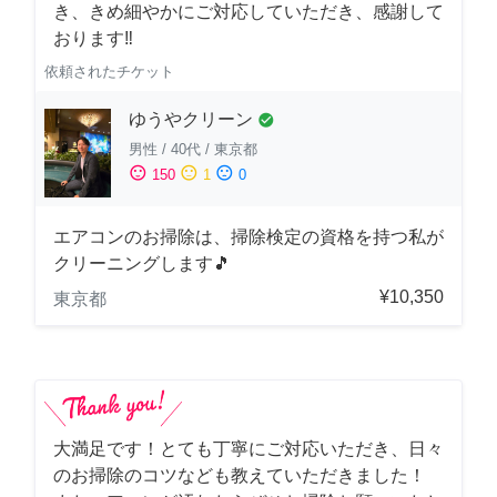
き、きめ細やかにご対応していただき、感謝して
おります‼️
依頼されたチケット
ゆうやクリーン
check_circle
男性
/
40代
/
東京都
sentiment_satisfied
sentiment_neutral
sentiment_dissatisfied
150
1
0
エアコンのお掃除は、掃除検定の資格を持つ私が
クリーニングします🎵
¥10,350
東京都
大満足です！とても丁寧にご対応いただき、日々
のお掃除のコツなども教えていただきました！