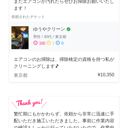
またエアコンが汚れたらぜひお掃除お願いいたし
ます！
依頼されたチケット
ゆうやクリーン
check_circle
男性
/
40代
/
東京都
sentiment_satisfied
sentiment_neutral
sentiment_dissatisfied
150
1
0
エアコンのお掃除は、掃除検定の資格を持つ私が
クリーニングします🎵
¥10,350
東京都
繁忙期にもかかわらず、依頼から非常に迅速に手
配いただき施工いただきました。事前に作業内容
の確認もしっかり行っていただいたので、作業中