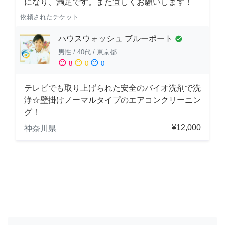
になり、満足です。また宜しくお願いします！
依頼されたチケット
ハウスウォッシュ ブルーポート
check_circle
男性
/
40代
/
東京都
sentiment_satisfied
sentiment_neutral
sentiment_dissatisfied
8
0
0
テレビでも取り上げられた安全のバイオ洗剤で洗
浄☆壁掛けノーマルタイプのエアコンクリーニン
グ！
¥12,000
神奈川県