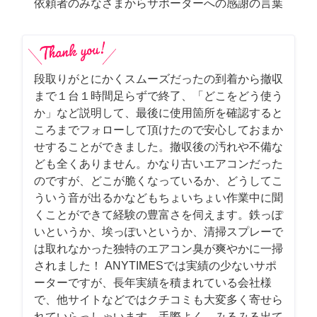
依頼者のみなさまからサポーターへの感謝の言葉
段取りがとにかくスムーズだったの到着から撤収
まで１台１時間足らずで終了、「どこをどう使う
か」など説明して、最後に使用箇所を確認すると
ころまでフォローして頂けたので安心しておまか
せすることができました。撤収後の汚れや不備な
ども全くありません。かなり古いエアコンだった
のですが、どこが脆くなっているか、どうしてこ
ういう音が出るかなどもちょいちょい作業中に聞
くことができて経験の豊富さを伺えます。鉄っぽ
いというか、埃っぽいというか、清掃スプレーで
は取れなかった独特のエアコン臭が爽やかに一掃
されました！ ANYTIMESでは実績の少ないサポ
ーターですが、長年実績を積まれている会社様
で、他サイトなどではクチコミも大変多く寄せら
れていらっしゃいます。手際よく、みるみる出て