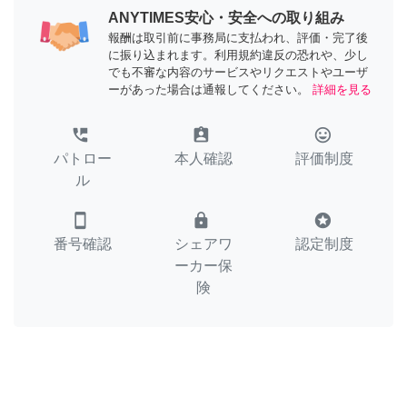
ANYTIMES安心・安全への取り組み
報酬は取引前に事務局に支払われ、評価・完了後
に振り込まれます。利用規約違反の恐れや、少し
でも不審な内容のサービスやリクエストやユーザ
ーがあった場合は通報してください。
詳細を見る
perm_phone_msg
assignment_ind
tag_faces
パトロー
本人確認
評価制度
ル
smartphone
lock
stars
番号確認
シェアワ
認定制度
ーカー保
険