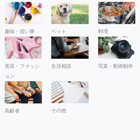
趣味・習い事
ペット
料理
美容・ファッシ
生活相談
写真・動画制作
ョン
その他
高齢者