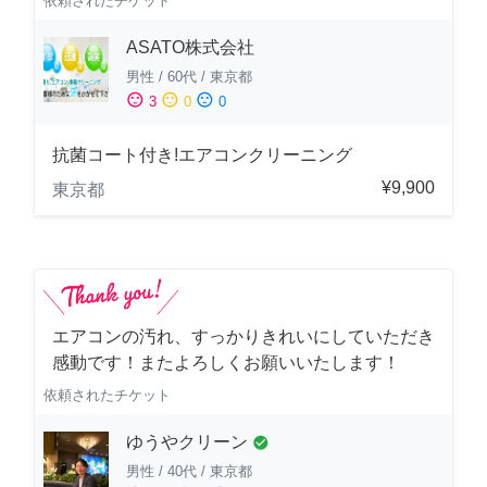
依頼されたチケット
ASATO株式会社
男性
/
60代
/
東京都
sentiment_satisfied
sentiment_neutral
sentiment_dissatisfied
3
0
0
抗菌コート付き!エアコンクリーニング
¥9,900
東京都
エアコンの汚れ、すっかりきれいにしていただき
感動です！またよろしくお願いいたします！
依頼されたチケット
ゆうやクリーン
check_circle
男性
/
40代
/
東京都