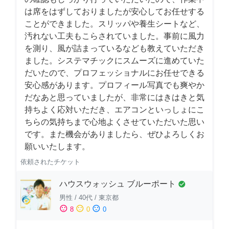
は席をはずしておりましたが安心してお任せする
ことができました。スリッパや養生シートなど、
汚れない工夫もこらされていました。事前に風力
を測り、風が詰まっているなども教えていただき
ました。システマチックにスムーズに進めていた
だいたので、プロフェッショナルにお任せできる
安心感があります。プロフィール写真でも爽やか
だなあと思っていましたが、非常にはきはきと気
持ちよく応対いただき、エアコンといっしょにこ
ちらの気持ちまで心地よくさせていただいた思い
です。また機会がありましたら、ぜひよろしくお
願いいたします。
依頼されたチケット
ハウスウォッシュ ブルーポート
check_circle
男性
/
40代
/
東京都
sentiment_satisfied
sentiment_neutral
sentiment_dissatisfied
8
0
0