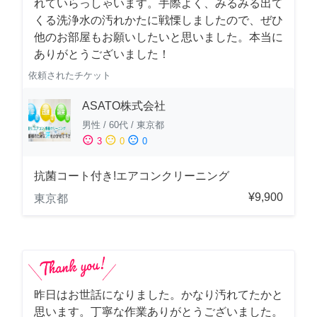
れていらっしゃいます。手際よく、みるみる出て
くる洗浄水の汚れかたに戦慄しましたので、ぜひ
他のお部屋もお願いしたいと思いました。本当に
ありがとうございました！
依頼されたチケット
ASATO株式会社
男性
/
60代
/
東京都
sentiment_satisfied
sentiment_neutral
sentiment_dissatisfied
3
0
0
抗菌コート付き!エアコンクリーニング
¥9,900
東京都
昨日はお世話になりました。かなり汚れてたかと
思います。丁寧な作業ありがとうございました。