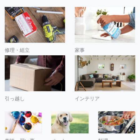
修理・組立
家事
引っ越し
インテリア