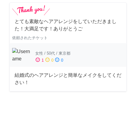
とても素敵なヘアアレンジをしていただきまし
た！大満足です！ありがとうご
依頼されたチケット
女性
/
50代
/
東京都
sentiment_satisfied
sentiment_neutral
sentiment_dissatisfied
1
0
0
結婚式のヘアアレンジと簡単なメイクをしてくだ
さい！