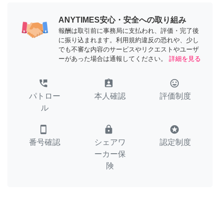
ANYTIMES安心・安全への取り組み
報酬は取引前に事務局に支払われ、評価・完了後
に振り込まれます。利用規約違反の恐れや、少し
でも不審な内容のサービスやリクエストやユーザ
ーがあった場合は通報してください。
詳細を見る
perm_phone_msg
assignment_ind
tag_faces
パトロー
本人確認
評価制度
ル
smartphone
lock
stars
番号確認
シェアワ
認定制度
ーカー保
険