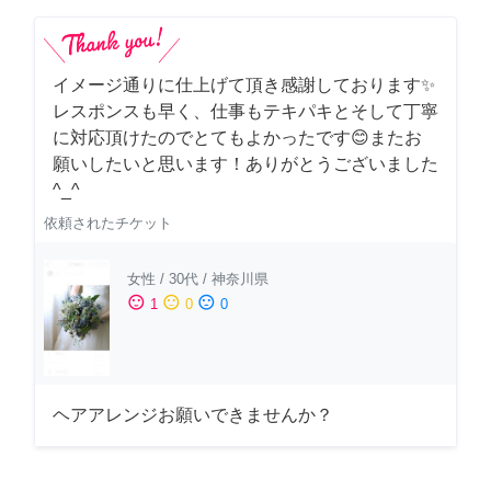
イメージ通りに仕上げて頂き感謝しております✨
レスポンスも早く、仕事もテキパキとそして丁寧
に対応頂けたのでとてもよかったです😊またお
願いしたいと思います！ありがとうございました
^_^
依頼されたチケット
女性
/
30代
/
神奈川県
sentiment_satisfied
sentiment_neutral
sentiment_dissatisfied
1
0
0
ヘアアレンジお願いできませんか？