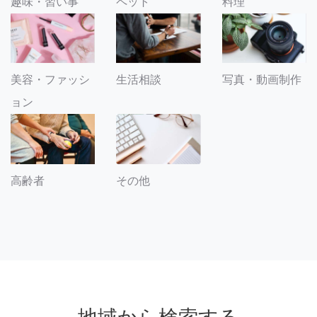
趣味・習い事
ペット
料理
美容・ファッシ
生活相談
写真・動画制作
ョン
その他
高齢者