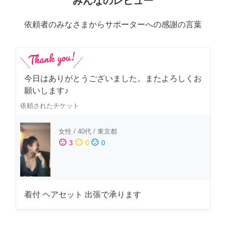
みんなのレビュー
依頼者のみなさまからサポーターへの感謝の言葉
今日はありがとうございました。またよろしくお
願いします♪
依頼されたチケット
女性
/
40代
/
東京都
sentiment_satisfied
sentiment_neutral
sentiment_dissatisfied
3
0
0
着付 ヘアセット 出張で承ります