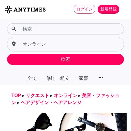
ログイン
新規登録
search
place
検索
more_horiz
全て
修理・組立
家事
TOP
▸
リクエスト
▸
オンライン
▸
美容・ファッショ
ン
▸
ヘアデザイン・ヘアアレンジ