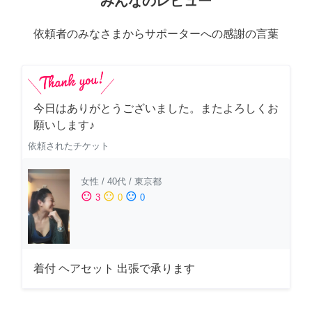
みんなのレビュー
依頼者のみなさまからサポーターへの感謝の言葉
今日はありがとうございました。またよろしくお
願いします♪
依頼されたチケット
女性
/
40代
/
東京都
sentiment_satisfied
sentiment_neutral
sentiment_dissatisfied
3
0
0
着付 ヘアセット 出張で承ります