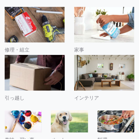
修理・組立
家事
引っ越し
インテリア