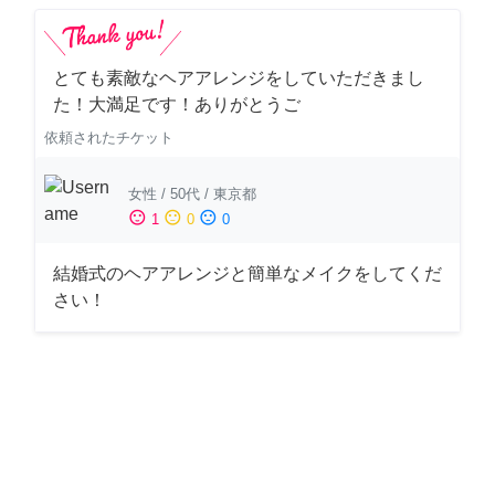
とても素敵なヘアアレンジをしていただきまし
た！大満足です！ありがとうご
依頼されたチケット
女性
/
50代
/
東京都
sentiment_satisfied
sentiment_neutral
sentiment_dissatisfied
1
0
0
結婚式のヘアアレンジと簡単なメイクをしてくだ
さい！