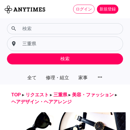
ログイン
新規登録
search
place
検索
more_horiz
全て
修理・組立
家事
TOP
▸
リクエスト
▸
三重県
▸
美容・ファッション
▸
ヘアデザイン・ヘアアレンジ