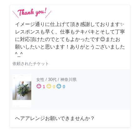
イメージ通りに仕上げて頂き感謝しております✨
レスポンスも早く、仕事もテキパキとそして丁寧
に対応頂けたのでとてもよかったです😊またお
願いしたいと思います！ありがとうございました
^_^
依頼されたチケット
女性
/
30代
/
神奈川県
sentiment_satisfied
sentiment_neutral
sentiment_dissatisfied
1
0
0
ヘアアレンジお願いできませんか？