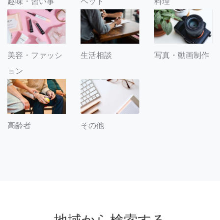
趣味・習い事
ペット
料理
美容・ファッシ
生活相談
写真・動画制作
ョン
その他
高齢者