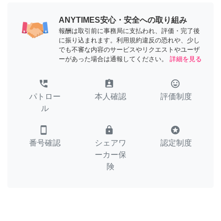
ANYTIMES安心・安全への取り組み
報酬は取引前に事務局に支払われ、評価・完了後
に振り込まれます。利用規約違反の恐れや、少し
でも不審な内容のサービスやリクエストやユーザ
ーがあった場合は通報してください。
詳細を見る
perm_phone_msg
assignment_ind
tag_faces
パトロー
本人確認
評価制度
ル
smartphone
lock
stars
番号確認
シェアワ
認定制度
ーカー保
険