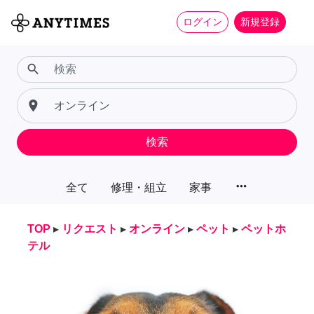
ログイン
新規登録
search
place
検索
more_horiz
全て
修理・組立
家事
TOP
▸
リクエスト
▸
オンライン
▸
ペット
▸
ペットホ
テル