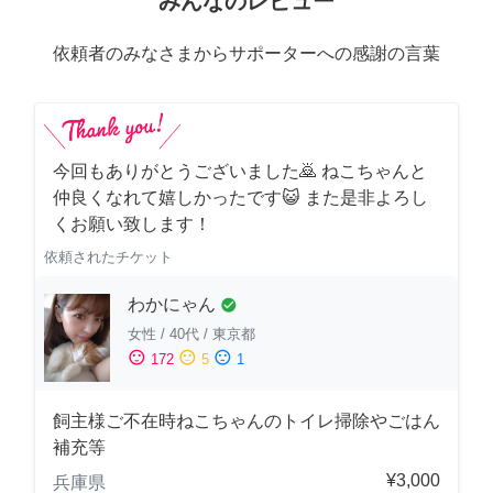
みんなのレビュー
依頼者のみなさまからサポーターへの感謝の言葉
今回もありがとうございました🙇 ねこちゃんと
仲良くなれて嬉しかったです😺 また是非よろし
くお願い致します！
依頼されたチケット
わかにゃん
check_circle
女性
/
40代
/
東京都
sentiment_satisfied
sentiment_neutral
sentiment_dissatisfied
172
5
1
飼主様ご不在時ねこちゃんのトイレ掃除やごはん
補充等
¥3,000
兵庫県