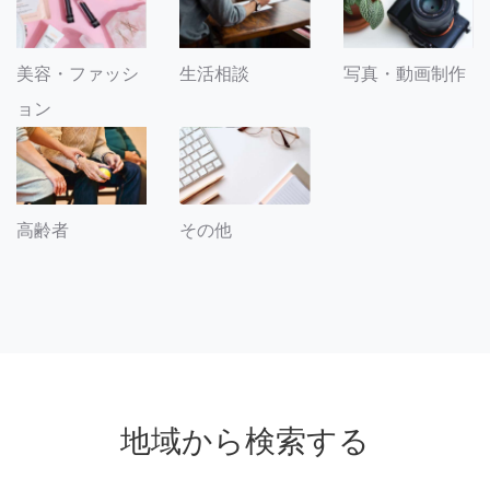
美容・ファッシ
生活相談
写真・動画制作
ョン
その他
高齢者
地域から検索する