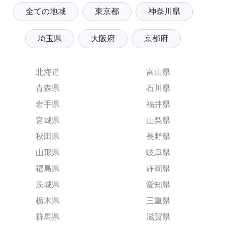
全ての地域
東京都
神奈川県
埼玉県
大阪府
京都府
北海道
富山県
青森県
石川県
岩手県
福井県
宮城県
山梨県
秋田県
長野県
山形県
岐阜県
福島県
静岡県
茨城県
愛知県
栃木県
三重県
群馬県
滋賀県