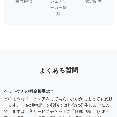
番号確認
シェアワ
認定制度
ーカー保
険
よくある質問
ペットケアの料金相場は？
どのようなペットケアをしてもらいたいかによっても変動
します。 「依頼申請」の段階では料金は発生しませんの
で、まずは、各サービスチケットに「依頼申請」を頂い