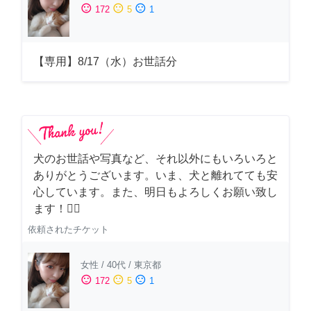
sentiment_satisfied
sentiment_neutral
sentiment_dissatisfied
172
5
1
【専用】8/17（水）お世話分
犬のお世話や写真など、それ以外にもいろいろと
ありがとうございます。いま、犬と離れてても安
心しています。また、明日もよろしくお願い致し
ます！🙇‍♂️
依頼されたチケット
女性
/
40代
/
東京都
sentiment_satisfied
sentiment_neutral
sentiment_dissatisfied
172
5
1