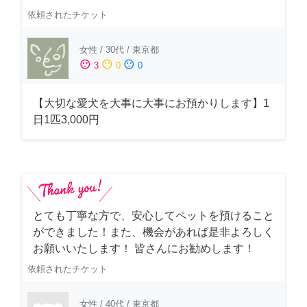
依頼されたチケット
女性
/
30代
/
東京都
sentiment_satisfied
sentiment_neutral
sentiment_dissatisfied
3
0
0
【大切な愛犬を大事に大事にお預かりします】1
日1匹3,000円
とても丁寧な方で、安心してペットを預けること
ができました！また、機会があれば是非よろしく
お願いいたします！ 皆さんにお勧めします！
依頼されたチケット
女性
/
40代
/
東京都