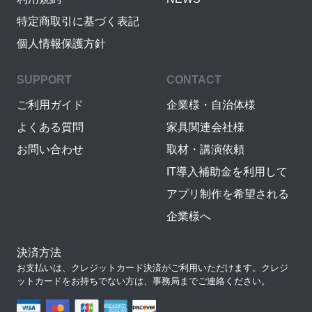
特定商取引に基づく表記
個人情報保護方針
SUPPORT
CONTACT
ご利用ガイド
企業様・自治体様
よくある質問
家具関連会社様
お問い合わせ
取材・講演依頼
IT導入補助金を利用して
アプリ制作を希望される
企業様へ
決済方法
お支払いは、クレジットカード決済がご利用いただけます。クレジ
ットカードをお持ちでない方は、事務局までご連絡ください。