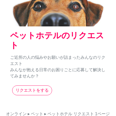
ペットホテルのリクエス
ト
ご近所の人の悩みやお願いが詰まったみんなのリク
エスト
みんなが抱える日常のお困りごとに応募して解決し
てみませんか？
リクエストをする
オンライン
▸ ペット
▸ ペットホテル
リクエスト
1ページ