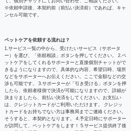
て、個別チャットにてお問い合わせ、ご相談ください。
※依頼申請後、本契約前（前払い決済前）であれば、キャ
ンセル可能です。
ペットケアを依頼する流れは？
1.サービス一覧の中から、受けたいサービス（サポータ
ー）を選び、「依頼相談」ボタンを押してください。 2.ペ
ットケアをしてくれるサポーターと直接個別チャットがで
きるようになりますので、具体的な内容、希望日時、場所
などをサポーターへお伝えください。ここで金額などの交
渉も可能です。 3.サポーターが「引き受ける」ボタンを押
したら、依頼者様側で決済が可能になりますので、詳細が
決まりましたら、前払い決済をしてください。お支払い
は、クレジットカードがご利用いただけます。 クレジッ
トカードをお持ちでない方は事務局までご連絡ください。
そうすると、本契約となります。 4.予定日時にサポーター
が訪問して、ペットケアをします！ 5.サービス提供終了後