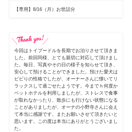
【専用】8/16（月）お世話分
今回はトイプードルを長期でお泊りさせて頂きま
した。前回同様、とても親切に対応して頂けまし
た。毎日、写真やその日の様子を知らせて頂き、
安心して預けることができました。預けた愛犬は
ビビりの性格でしたが、オーナーさんに懐いてリ
ラックスして過ごせたようです。今までｈ何度か
ペットホテルを利用しましたが、ストレスで食事
が取れなかったり、散歩にも行けない状態になる
ことがありましたが、オーナの小野寺さんに会え
て本当に感謝です。またお願いさせて頂きたいと
思います。この度は本当にありがとうございまし
た。