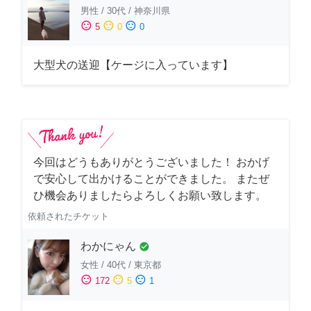
男性
/
30代
/
神奈川県
sentiment_satisfied
sentiment_neutral
sentiment_dissatisfied
5
0
0
大型犬の送迎【ケージに入っています】
今回はどうもありがとうございました！ おかげ
で安心して出かけることができました。 またぜ
ひ機会ありましたらよろしくお願い致します。
依頼されたチケット
わかにゃん
check_circle
女性
/
40代
/
東京都
sentiment_satisfied
sentiment_neutral
sentiment_dissatisfied
172
5
1