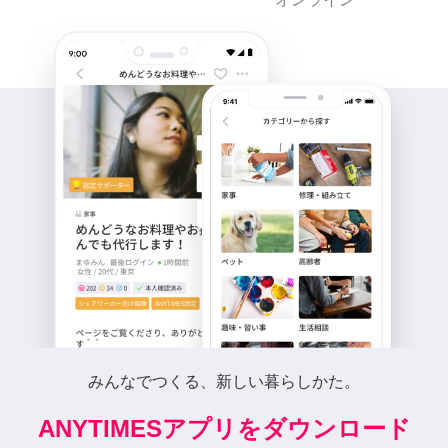
みんなでつくる、新しい暮らしかた。
ANYTIMESアプリをダウンロード