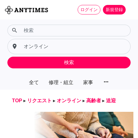
ログイン
新規登録
search
place
検索
more_horiz
全て
修理・組立
家事
TOP
▸
リクエスト
▸
オンライン
▸
高齢者
▸
送迎