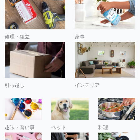
修理・組立
家事
引っ越し
インテリア
趣味・習い事
ペット
料理