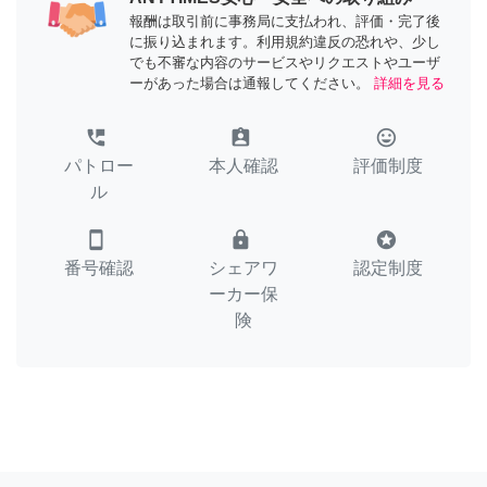
報酬は取引前に事務局に支払われ、評価・完了後
に振り込まれます。利用規約違反の恐れや、少し
でも不審な内容のサービスやリクエストやユーザ
ーがあった場合は通報してください。
詳細を見る
perm_phone_msg
assignment_ind
tag_faces
パトロー
本人確認
評価制度
ル
smartphone
lock
stars
番号確認
シェアワ
認定制度
ーカー保
険