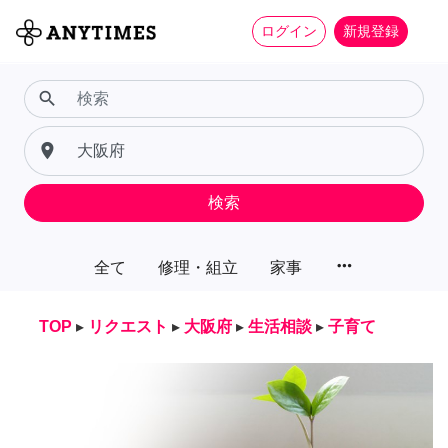
ログイン
新規登録
search
place
検索
more_horiz
全て
修理・組立
家事
TOP
▸
リクエスト
▸
大阪府
▸
生活相談
▸
子育て