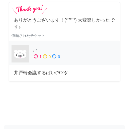
ありがとうございます！(*´꒳`*) 大変楽しかったで
す♪
依頼されたチケット
/
/
sentiment_satisfied
sentiment_neutral
sentiment_dissatisfied
1
0
0
井戸端会議するばい(^O^)/