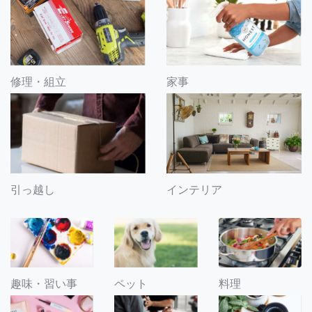
修理・組立
家事
引っ越し
インテリア
趣味・習い事
ペット
料理