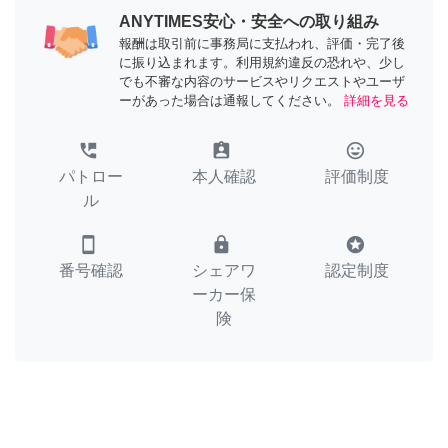
ANYTIMES安心・安全への取り組み
報酬は取引前に事務局に支払われ、評価・完了後
に振り込まれます。利用規約違反の恐れや、少し
でも不審な内容のサービスやリクエストやユーザ
ーがあった場合は通報してください。
詳細を見る
perm_phone_msg
assignment_ind
tag_faces
パトロー
本人確認
評価制度
ル
smartphone
lock
stars
番号確認
シェアワ
認定制度
ーカー保
険