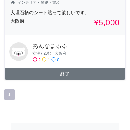
home
インテリア
▸ 壁紙・塗装
大理石柄のシート貼って欲しいです。
¥5,000
大阪府
あんなまるる
女性
/
20代
/
大阪府
sentiment_satisfied
sentiment_neutral
sentiment_dissatisfied
2
1
0
終了
1