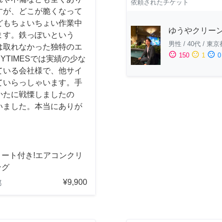
依頼されたチケット
すが、どこが脆くなって
どもちょいちょい作業中
ゆうやクリー
ます。鉄っぽいという
男性
/
40代
/
東京
は取れなかった独特のエ
sentiment_satisfied
sentiment_neutral
sentiment_dissatisfied
150
1
0
YTIMESでは実績の少な
ている会社様で、他サイ
ていらっしゃいます。手
かたに戦慄しましたの
いました。本当にありが
コート付き!エアコンクリ
ング
¥9,900
都