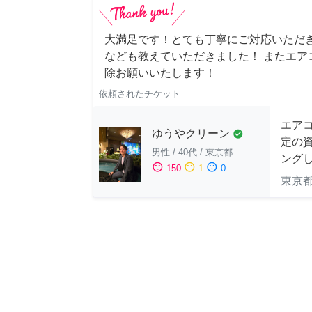
大満足です！とても丁寧にご対応いただ
なども教えていただきました！ またエア
除お願いいたします！
依頼されたチケット
エア
ゆうやクリーン
check_circle
定の
男性
/
40代
/
東京都
ングし
sentiment_satisfied
sentiment_neutral
sentiment_dissatisfied
150
1
0
東京