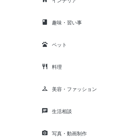
インテリア
class
趣味・習い事
pets
ペット
restaurant
料理
checkroom
美容・ファッション
chat
生活相談
camera_alt
写真・動画制作