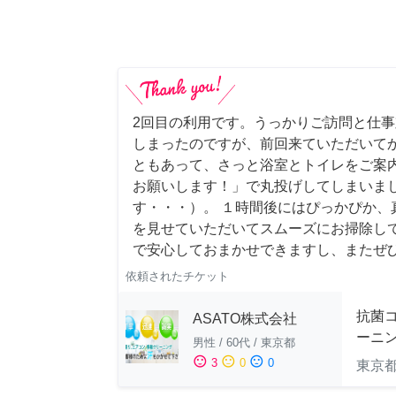
2回目の利用です。うっかりご訪問と仕
しまったのですが、前回来ていただいて
ともあって、さっと浴室とトイレをご案
お願いします！」で丸投げしてしまいま
す・・・）。 １時間後にはぴっかぴか、
を見せていただいてスムーズにお掃除し
で安心しておまかせできますし、またぜ
依頼されたチケット
抗菌
ASATO株式会社
ーニ
男性
/
60代
/
東京都
sentiment_satisfied
sentiment_neutral
sentiment_dissatisfied
3
0
0
東京