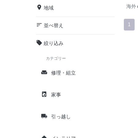
海外
place
地域
sort
1
並べ替え
local_offer
絞り込み
カテゴリー
weekend
修理・組立
local_laundry_service
家事
local_shipping
引っ越し
home