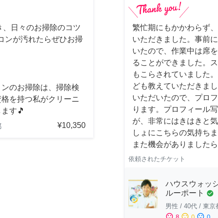
き、日々のお掃除のコツ
繁忙期にもかかわらず、
コンが汚れたらぜひお掃
いただきました。事前に
いたので、作業中は席を
ることができました。ス
もこらされていました。
ども教えていただきまし
コンのお掃除は、掃除検
いただいたので、プロフ
資格を持つ私がクリーニ
ります。プロフィール写
ます🎵
が、非常にはきはきと気
¥10,350
都
しょにこちらの気持ちま
また機会がありましたら
依頼されたチケット
ハウスウォッシ
ルーポート
check_circle
男性
/
40代
/
東京
sentiment_satisfied
sentiment_neutral
sentiment_dissatisfied
8
0
0