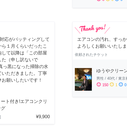
事対応がバッティングして
エアコンの汚れ、すっか
から１月くらいだったこ
よろしくお願いいたしま
内して以降は「この部屋
依頼されたチケット
した（申し訳ないで
真っ黒になった掃除の水
ゆうやクリー
ていただきました。丁寧
男性
/
40代
/
東京
ひお願いしたいです！
sentiment_satisfied
sentiment_neutral
sentiment_dissatisfied
150
1
0
コート付き!エアコンクリ
ング
¥9,900
都