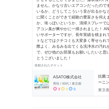
ません。かなり古いエアコンだったので
いるか、どうしてこういう音が出るかな
に聞くことができて経験の豊富さを伺え
か、埃っぽいというか、清掃スプレーで
アコン臭が爽やかに一掃されました！ AN
いサポーターですが、長年実績を積まれ
トなどではクチコミも大変多く寄せられ
際よく、みるみる出てくる洗浄水の汚れ
で、ぜひ他のお部屋もお願いしたいと思
とうございました！
依頼されたチケット
抗菌
ASATO株式会社
ーニ
男性
/
60代
/
東京都
sentiment_satisfied
sentiment_neutral
sentiment_dissatisfied
3
0
0
東京