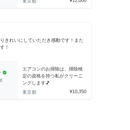
¥12,000
東京都
りきれいにしていただき感動です！また
す！
エアコンのお掃除は、掃除検
ン
check_circle
定の資格を持つ私がクリーニ
都
ングします🎵
¥10,350
東京都