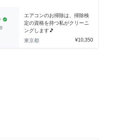
エアコンのお掃除は、掃除検
ン
check_circle
定の資格を持つ私がクリーニ
都
ングします🎵
¥10,350
東京都