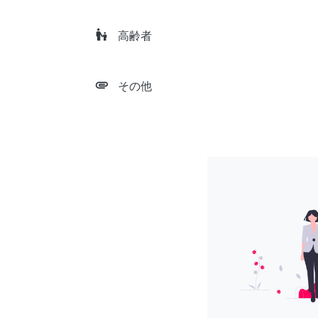
escalator_warning
高齢者
attachment
その他