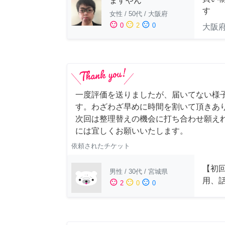
ますやん
す
女性
/
50代
/
大阪府
sentiment_satisfied
sentiment_neutral
sentiment_dissatisfied
0
2
0
大阪
一度評価を送りましたが、届いてない様
す。わざわざ早めに時間を割いて頂きあ
次回は整理替えの機会に打ち合わせ願え
には宜しくお願いいたします。
依頼されたチケット
【初
男性
/
30代
/
宮城県
用、
sentiment_satisfied
sentiment_neutral
sentiment_dissatisfied
2
0
0