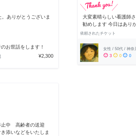
た。ありがとうございま
大変素晴らしい看護師さ
勧めします 今日はあり
依頼されたチケット
者のお世話をします！
女性
/
50代
/
神奈
sentiment_satisfied
sentiment_neutral
sentiment_dissatisfied
¥2,300
3
0
0
都
停止中 高齢者の送迎
付き添いなどをいたしま