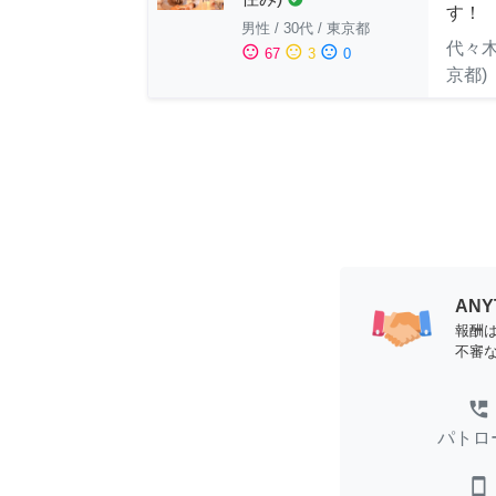
す！
男性
/
30代
/
東京都
代々木
sentiment_satisfied
sentiment_neutral
sentiment_dissatisfied
67
3
0
京都)
AN
報酬
不審
perm_phone_msg
パトロ
smartphone