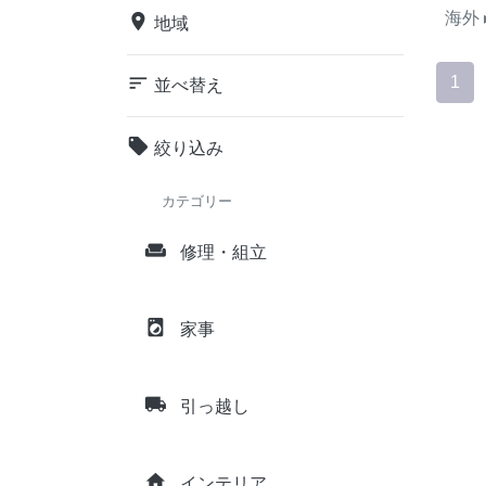
海外
place
地域
sort
1
並べ替え
local_offer
絞り込み
カテゴリー
weekend
修理・組立
local_laundry_service
家事
local_shipping
引っ越し
home
インテリア