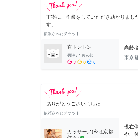
丁寧に、作業をしていただき助かりまし
す。
依頼されたチケット
直トントン
高齢
男性
/
/
東京都
東京
sentiment_satisfied
sentiment_neutral
sentiment_dissatisfied
3
0
0
ありがとうございました！
依頼されたチケット
現在
カッサーノ(今は京都
や、
住み)
check_circle