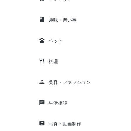
class
趣味・習い事
pets
ペット
restaurant
料理
checkroom
美容・ファッション
chat
生活相談
camera_alt
写真・動画制作