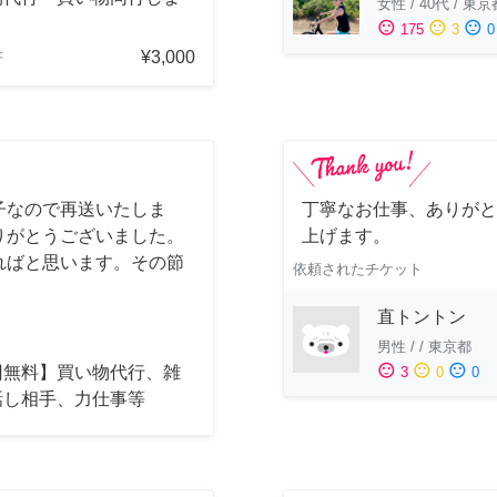
女性
/
40代
/
東京
sentiment_satisfied
sentiment_neutral
sentiment_dissatisfied
175
3
0
¥3,000
府
子なので再送いたしま
丁寧なお仕事、ありがと
りがとうございました。
上げます。
ればと思います。その節
依頼されたチケット
直トントン
男性
/
/
東京都
sentiment_satisfied
sentiment_neutral
sentiment_dissatisfied
回無料】買い物代行、雑
3
0
0
話し相手、力仕事等