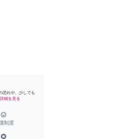
の恐れや、少しでも
詳細を見る
tag_faces
価制度
stars