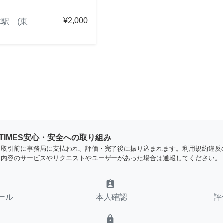
¥2,000
駅 (東
YTIMES安心・安全への取り組み
は取引前に事務局に支払われ、評価・完了後に振り込まれます。利用規約違反
な内容のサービスやリクエストやユーザーがあった場合は通報してください。
assignment_ind
ール
本人確認
評
lock