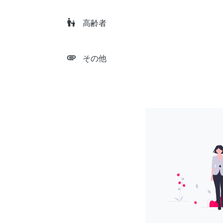
escalator_warning
高齢者
attachment
その他