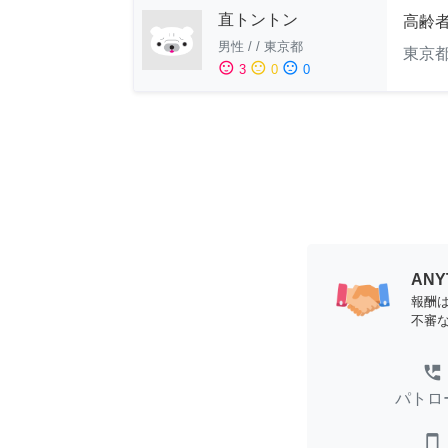
直トントン
高齢
男性
/
/
東京都
東京
sentiment_satisfied
sentiment_neutral
sentiment_dissatisfied
3
0
0
AN
報酬
不審
perm_phone_msg
パトロ
smartphone