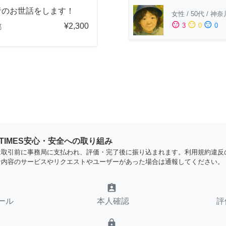
者のお世話をします！
女性
/
50代
/
神奈
sentiment_satisfied
sentiment_neutral
sentiment_dissatisfied
¥2,300
3
0
0
都
YTIMES安心・安全への取り組み
は取引前に事務局に支払われ、評価・完了後に振り込まれます。利用規約違反
な内容のサービスやリクエストやユーザーがあった場合は通報してください。
assignment_ind
ール
本人確認
評
lock