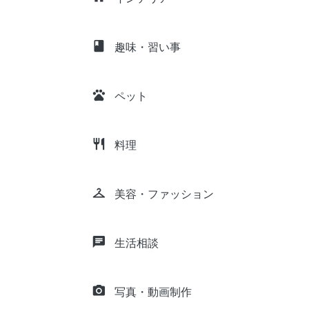
class
趣味・習い事
pets
ペット
restaurant
料理
checkroom
美容・ファッション
chat
生活相談
camera_alt
写真・動画制作