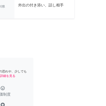
外出の付き添い、話し相手
川県
の恐れや、少しでも
詳細を見る
tag_faces
価制度
stars