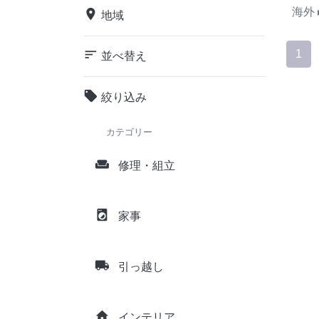
海外
place
地域
sort
1
並べ替え
local_offer
絞り込み
カテゴリー
weekend
修理・組立
local_laundry_service
家事
local_shipping
引っ越し
home
インテリア