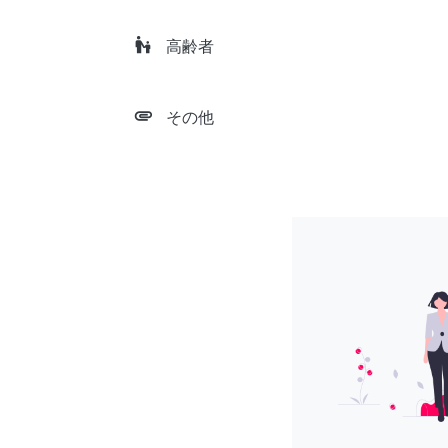
escalator_warning
高齢者
attachment
その他