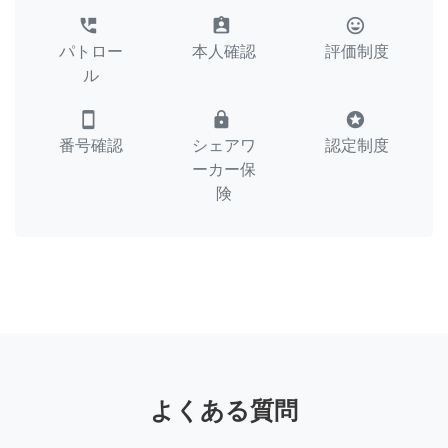
perm_phone_msg
assignment_ind
tag_faces
パトロー
本人確認
評価制度
ル
smartphone
lock
stars
番号確認
シェアワ
認定制度
ーカー保
険
よくある質問