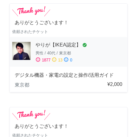
ありがとうございます！
依頼されたチケット
やりが【IKEA認定】
check_circle
男性
/
40代
/
東京都
sentiment_satisfied
sentiment_neutral
sentiment_dissatisfied
1877
13
0
デジタル機器・家電の設定と操作/活用ガイド
¥2,000
東京都
ありがとうございます！
依頼されたチケット