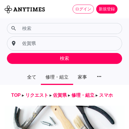
ログイン
新規登録
search
place
検索
more_horiz
全て
修理・組立
家事
TOP
▸
リクエスト
▸
佐賀県
▸
修理・組立
▸
スマホ