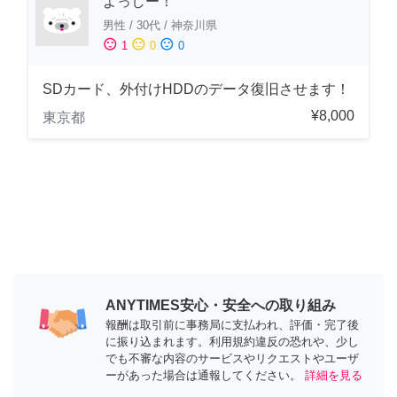
よっしー！
男性
/
30代
/
神奈川県
sentiment_satisfied
sentiment_neutral
sentiment_dissatisfied
1
0
0
SDカード、外付けHDDのデータ復旧させます！
¥8,000
東京都
ANYTIMES安心・安全への取り組み
報酬は取引前に事務局に支払われ、評価・完了後
に振り込まれます。利用規約違反の恐れや、少し
でも不審な内容のサービスやリクエストやユーザ
ーがあった場合は通報してください。
詳細を見る