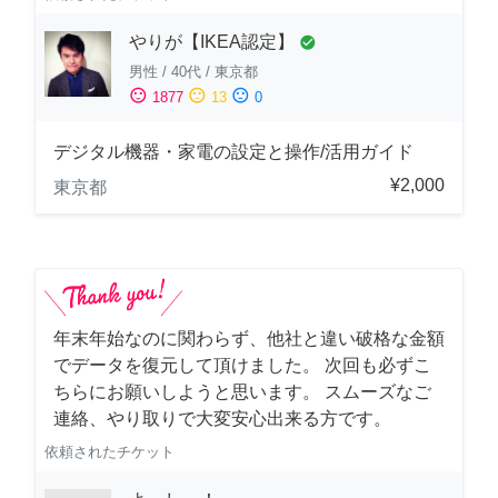
やりが【IKEA認定】
check_circle
男性
/
40代
/
東京都
sentiment_satisfied
sentiment_neutral
sentiment_dissatisfied
1877
13
0
デジタル機器・家電の設定と操作/活用ガイド
¥2,000
東京都
年末年始なのに関わらず、他社と違い破格な金額
でデータを復元して頂けました。 次回も必ずこ
ちらにお願いしようと思います。 スムーズなご
連絡、やり取りで大変安心出来る方です。
依頼されたチケット