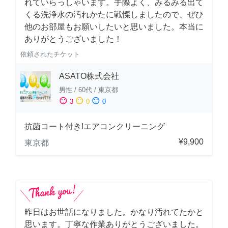
れていらっしゃいます。手際よく、みるみる出て
くる洗浄水の汚れかたに戦慄しましたので、ぜひ
他のお部屋もお願いしたいと思いました。本当に
ありがとうございました！
依頼されたチケット
ASATO株式会社
男性
/
60代
/
東京都
sentiment_satisfied
sentiment_neutral
sentiment_dissatisfied
3
0
0
抗菌コート付き!エアコンクリーニング
¥9,900
東京都
昨日はお世話になりました。かなり汚れてたかと
思います。丁寧な作業ありがとうございました。