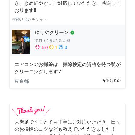
き、きめ細やかにご対応していただき、感謝して
おります‼️
依頼されたチケット
ゆうやクリーン
check_circle
男性
/
40代
/
東京都
sentiment_satisfied
sentiment_neutral
sentiment_dissatisfied
150
1
0
エアコンのお掃除は、掃除検定の資格を持つ私が
クリーニングします🎵
¥10,350
東京都
大満足です！とても丁寧にご対応いただき、日々
のお掃除のコツなども教えていただきました！