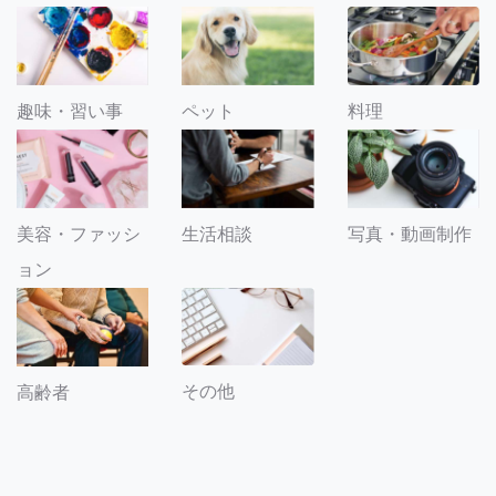
趣味・習い事
ペット
料理
美容・ファッシ
生活相談
写真・動画制作
ョン
その他
高齢者