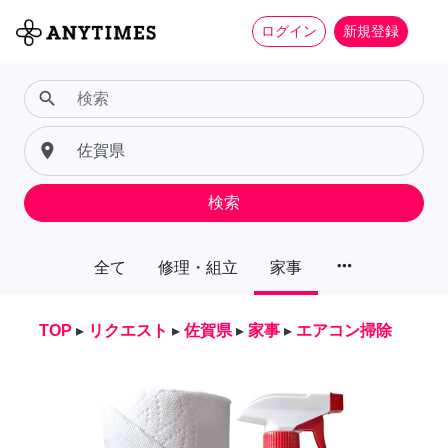
ログイン
新規登録
search
place
検索
more_horiz
全て
修理・組立
家事
TOP
▸
リクエスト
▸
佐賀県
▸
家事
▸
エアコン掃除