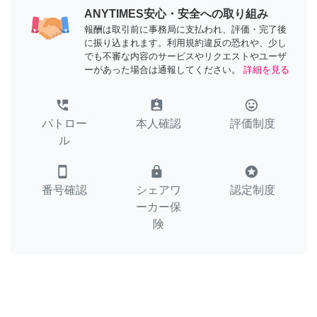
ANYTIMES安心・安全への取り組み
報酬は取引前に事務局に支払われ、評価・完了後
に振り込まれます。利用規約違反の恐れや、少し
でも不審な内容のサービスやリクエストやユーザ
ーがあった場合は通報してください。
詳細を見る
perm_phone_msg
assignment_ind
tag_faces
パトロー
本人確認
評価制度
ル
smartphone
lock
stars
番号確認
シェアワ
認定制度
ーカー保
険