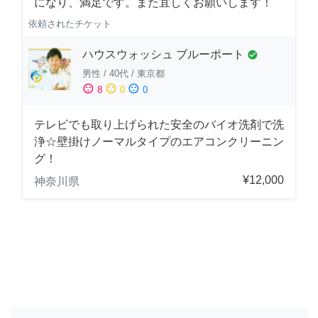
になり、満足です。また宜しくお願いします！
依頼されたチケット
ハウスウォッシュ ブルーポート
check_circle
男性
/
40代
/
東京都
sentiment_satisfied
sentiment_neutral
sentiment_dissatisfied
8
0
0
テレビでも取り上げられた安全のバイオ洗剤で洗
浄☆壁掛けノーマルタイプのエアコンクリーニン
グ！
¥12,000
神奈川県