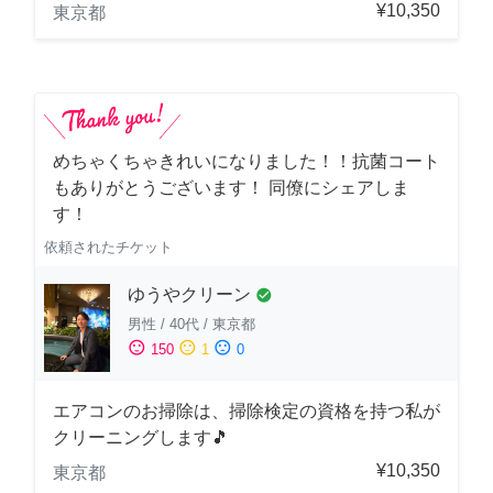
¥10,350
東京都
めちゃくちゃきれいになりました！！抗菌コート
もありがとうございます！ 同僚にシェアしま
す！
依頼されたチケット
ゆうやクリーン
check_circle
男性
/
40代
/
東京都
sentiment_satisfied
sentiment_neutral
sentiment_dissatisfied
150
1
0
エアコンのお掃除は、掃除検定の資格を持つ私が
クリーニングします🎵
¥10,350
東京都