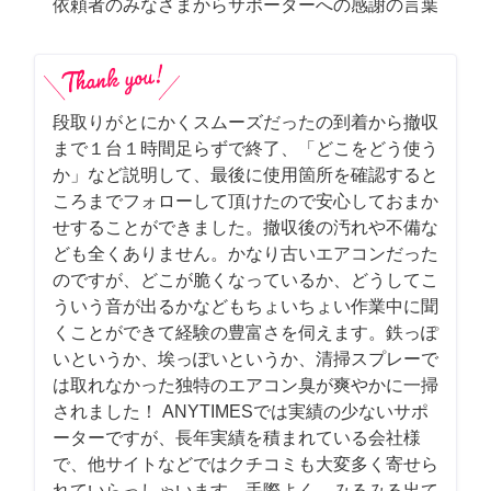
依頼者のみなさまからサポーターへの感謝の言葉
段取りがとにかくスムーズだったの到着から撤収
まで１台１時間足らずで終了、「どこをどう使う
か」など説明して、最後に使用箇所を確認すると
ころまでフォローして頂けたので安心しておまか
せすることができました。撤収後の汚れや不備な
ども全くありません。かなり古いエアコンだった
のですが、どこが脆くなっているか、どうしてこ
ういう音が出るかなどもちょいちょい作業中に聞
くことができて経験の豊富さを伺えます。鉄っぽ
いというか、埃っぽいというか、清掃スプレーで
は取れなかった独特のエアコン臭が爽やかに一掃
されました！ ANYTIMESでは実績の少ないサポ
ーターですが、長年実績を積まれている会社様
で、他サイトなどではクチコミも大変多く寄せら
れていらっしゃいます。手際よく、みるみる出て