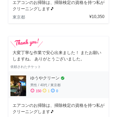
エアコンのお掃除は、掃除検定の資格を持つ私が
クリーニングします🎵
¥10,350
東京都
大変丁寧な作業で安心出来ました！ またお願い
しますね。 ありがとうございました。
依頼されたチケット
ゆうやクリーン
check_circle
男性
/
40代
/
東京都
sentiment_satisfied
sentiment_neutral
sentiment_dissatisfied
150
1
0
エアコンのお掃除は、掃除検定の資格を持つ私が
クリーニングします🎵