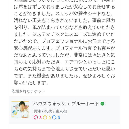
は席をはずしておりましたが安心してお任せする
ことができました。スリッパや養生シートなど、
汚れない工夫もこらされていました。事前に風力
を測り、風が詰まっているなども教えていただき
ました。システマチックにスムーズに進めていた
だいたので、プロフェッショナルにお任せできる
安心感があります。プロフィール写真でも爽やか
だなあと思っていましたが、非常にはきはきと気
持ちよく応対いただき、エアコンといっしょにこ
ちらの気持ちまで心地よくさせていただいた思い
です。また機会がありましたら、ぜひよろしくお
願いいたします。
依頼されたチケット
ハウスウォッシュ ブルーポート
check_circle
男性
/
40代
/
東京都
sentiment_satisfied
sentiment_neutral
sentiment_dissatisfied
8
0
0