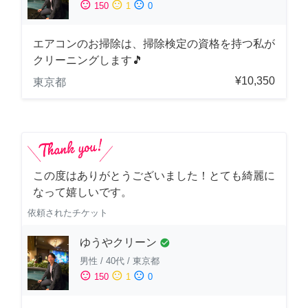
sentiment_satisfied
sentiment_neutral
sentiment_dissatisfied
150
1
0
エアコンのお掃除は、掃除検定の資格を持つ私が
クリーニングします🎵
¥10,350
東京都
この度はありがとうございました！とても綺麗に
なって嬉しいです。
依頼されたチケット
ゆうやクリーン
check_circle
男性
/
40代
/
東京都
sentiment_satisfied
sentiment_neutral
sentiment_dissatisfied
150
1
0