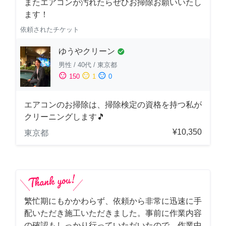
またエアコンが汚れたらぜひお掃除お願いいたし
ます！
依頼されたチケット
ゆうやクリーン
check_circle
男性
/
40代
/
東京都
sentiment_satisfied
sentiment_neutral
sentiment_dissatisfied
150
1
0
エアコンのお掃除は、掃除検定の資格を持つ私が
クリーニングします🎵
¥10,350
東京都
繁忙期にもかかわらず、依頼から非常に迅速に手
配いただき施工いただきました。事前に作業内容
の確認もしっかり行っていただいたので、作業中