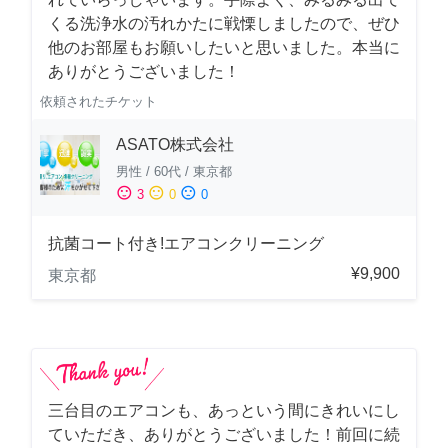
くる洗浄水の汚れかたに戦慄しましたので、ぜひ
他のお部屋もお願いしたいと思いました。本当に
ありがとうございました！
依頼されたチケット
ASATO株式会社
男性
/
60代
/
東京都
sentiment_satisfied
sentiment_neutral
sentiment_dissatisfied
3
0
0
抗菌コート付き!エアコンクリーニング
¥9,900
東京都
三台目のエアコンも、あっという間にきれいにし
ていただき、ありがとうございました！前回に続