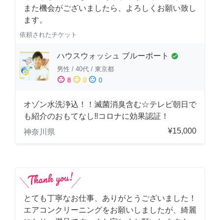
また機会がございましたら、よろしくお願い致し
ます。
依頼されたチケット
ハウスウォッシュ ブルーポート
check_circle
男性
/
40代
/
東京都
sentiment_satisfied
sentiment_neutral
sentiment_dissatisfied
8
0
0
オゾン水洗浄込！！滅菌消臭含む☆テレビ朝日で
も紹介のおもてなし‼コロナに効果認証！
¥15,000
神奈川県
とても丁寧なお仕事、ありがとうございました！
エアコンクリーニングをお願いしましたが、綺麗