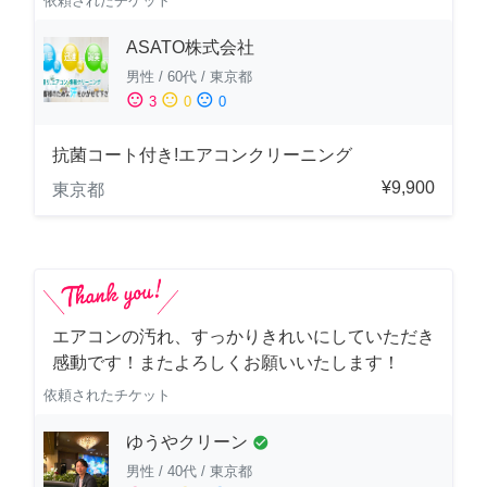
依頼されたチケット
ASATO株式会社
男性
/
60代
/
東京都
sentiment_satisfied
sentiment_neutral
sentiment_dissatisfied
3
0
0
抗菌コート付き!エアコンクリーニング
¥9,900
東京都
エアコンの汚れ、すっかりきれいにしていただき
感動です！またよろしくお願いいたします！
依頼されたチケット
ゆうやクリーン
check_circle
男性
/
40代
/
東京都