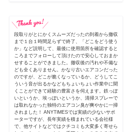
段取りがとにかくスムーズだったの到着から撤収
まで１台１時間足らずで終了、「どこをどう使う
か」など説明して、最後に使用箇所を確認すると
ころまでフォローして頂けたので安心しておまか
せすることができました。撤収後の汚れや不備な
ども全くありません。かなり古いエアコンだった
のですが、どこが脆くなっているか、どうしてこ
ういう音が出るかなどもちょいちょい作業中に聞
くことができて経験の豊富さを伺えます。鉄っぽ
いというか、埃っぽいというか、清掃スプレーで
は取れなかった独特のエアコン臭が爽やかに一掃
されました！ ANYTIMESでは実績の少ないサポ
ーターですが、長年実績を積まれている会社様
で、他サイトなどではクチコミも大変多く寄せら