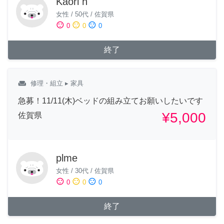
Kaori h
女性
/
50代
/
佐賀県
sentiment_satisfied
sentiment_neutral
sentiment_dissatisfied
0
0
0
終了
weekend
修理・組立
▸ 家具
急募！11/11(木)ベッドの組み立てお願いしたいです
¥5,000
佐賀県
plme
女性
/
30代
/
佐賀県
sentiment_satisfied
sentiment_neutral
sentiment_dissatisfied
0
0
0
終了