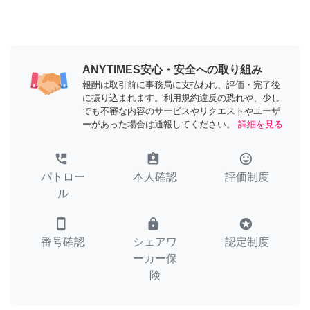
ANYTIMES安心・安全への取り組み
報酬は取引前に事務局に支払われ、評価・完了後
に振り込まれます。利用規約違反の恐れや、少し
でも不審な内容のサービスやリクエストやユーザ
ーがあった場合は通報してください。
詳細を見る
perm_phone_msg
assignment_ind
tag_faces
パトロー
本人確認
評価制度
ル
smartphone
lock
stars
番号確認
シェアワ
認定制度
ーカー保
険