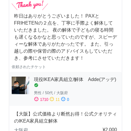
昨日はありがとうございました！ PAXと
FRIHETENの２点を、丁寧に手際よく解体して
いただきました。 夜の解体で子どもの寝る時間
も遅くなるかなと思っていたのですが、スピーデ
ィーな解体でありがたかったです。 また、引っ
越しの際や保管の際のアドバイスもしていただ
き、参考にさせていただきます！
依頼されたチケット
現役IKEA家具組立/解体 Adde(アッデ)
check_circle
男性
/
50代
/
大阪府
sentiment_satisfied
sentiment_neutral
sentiment_dissatisfied
1710
11
0
【大阪】公式価格より断然お得！公式クオリティ
のIKEA家具組立解体
¥2,000
大阪府