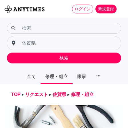
ログイン
新規登録
search
place
検索
more_horiz
全て
修理・組立
家事
TOP
▸
リクエスト
▸
佐賀県
▸
修理・組立