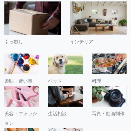
引っ越し
インテリア
趣味・習い事
ペット
料理
美容・ファッシ
生活相談
写真・動画制作
ョン