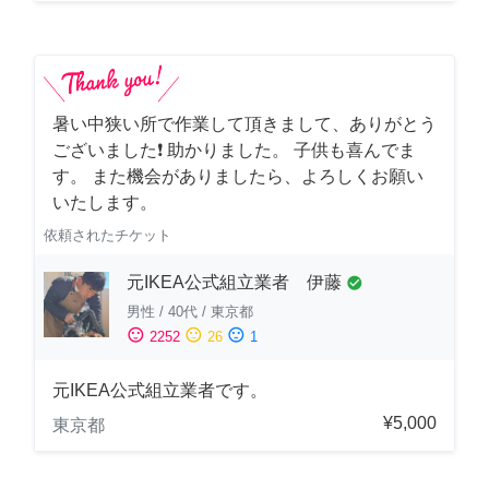
暑い中狭い所で作業して頂きまして、ありがとう
ございました❗️ 助かりました。 子供も喜んでま
す。 また機会がありましたら、よろしくお願い
いたします。
依頼されたチケット
元IKEA公式組立業者 伊藤
check_circle
男性
/
40代
/
東京都
sentiment_satisfied
sentiment_neutral
sentiment_dissatisfied
2252
26
1
元IKEA公式組立業者です。
¥5,000
東京都