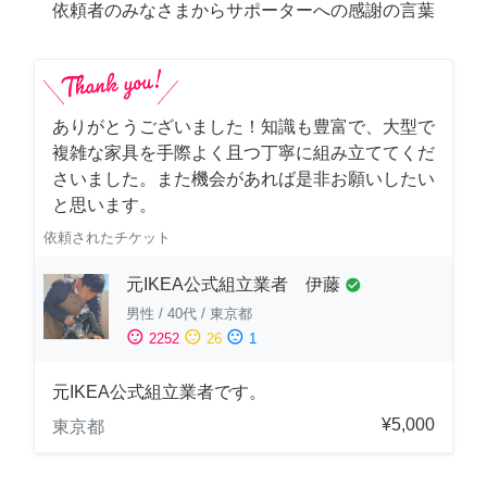
依頼者のみなさまからサポーターへの感謝の言葉
ありがとうございました！知識も豊富で、大型で
複雑な家具を手際よく且つ丁寧に組み立ててくだ
さいました。また機会があれば是非お願いしたい
と思います。
依頼されたチケット
元IKEA公式組立業者 伊藤
check_circle
男性
/
40代
/
東京都
sentiment_satisfied
sentiment_neutral
sentiment_dissatisfied
2252
26
1
元IKEA公式組立業者です。
¥5,000
東京都