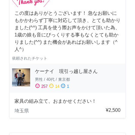
この度はありがとうございます！ 急なお願いに
もかかわらず丁寧に対応して頂き、とても助かり
ました(^^) 工具を使う際お声をかけて頂いた為、
1歳の娘も音にびっくりする事もなくとても助か
りました(^^) また機会があればお願いします（^
人^）
依頼されたチケット
ケーナイ 現引っ越し屋さん
男性
/
40代
/
東京都
sentiment_satisfied
sentiment_neutral
sentiment_dissatisfied
257
14
1
家具の組み立て、おまかせください！
¥2,500
埼玉県