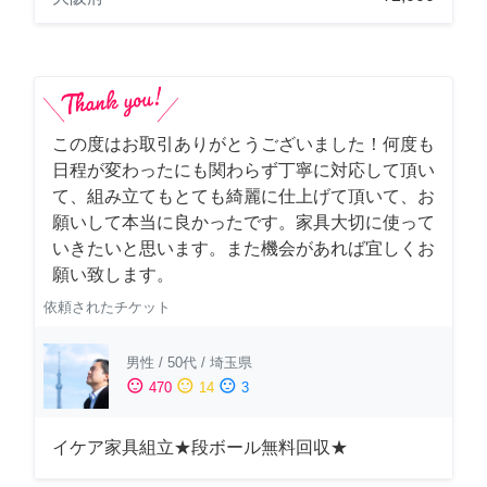
この度はお取引ありがとうございました！何度も
日程が変わったにも関わらず丁寧に対応して頂い
て、組み立てもとても綺麗に仕上げて頂いて、お
願いして本当に良かったです。家具大切に使って
いきたいと思います。また機会があれば宜しくお
願い致します。
依頼されたチケット
男性
/
50代
/
埼玉県
sentiment_satisfied
sentiment_neutral
sentiment_dissatisfied
470
14
3
イケア家具組立★段ボール無料回収★