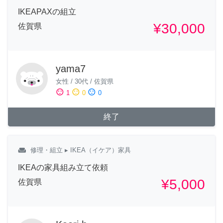
IKEAPAXの組立
¥30,000
佐賀県
yama7
女性
/
30代
/
佐賀県
sentiment_satisfied
sentiment_neutral
sentiment_dissatisfied
1
0
0
終了
weekend
修理・組立
▸ IKEA（イケア）家具
IKEAの家具組み立て依頼
¥5,000
佐賀県