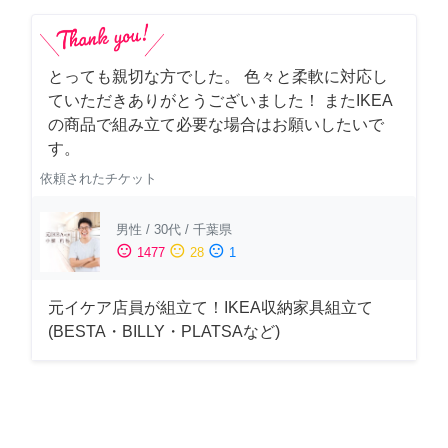
とっても親切な方でした。 色々と柔軟に対応し
ていただきありがとうございました！ またIKEA
の商品で組み立て必要な場合はお願いしたいで
す。
依頼されたチケット
男性
/
30代
/
千葉県
sentiment_satisfied
sentiment_neutral
sentiment_dissatisfied
1477
28
1
元イケア店員が組立て！IKEA収納家具組立て
(BESTA・BILLY・PLATSAなど)