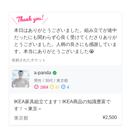
本日はありがとうございました。組み立てが途中
だったにも関わらず心良く受けてくださりありが
とうございました。人柄の良さにも感謝していま
す。本当にありがとうございました😭
依頼されたチケット
a-panda
check_circle
男性
/
30代
/
東京都
sentiment_satisfied
sentiment_neutral
sentiment_dissatisfied
1804
87
4
IKEA家具組立てます！IKEA商品の知識豊富で
す！＜東京＞
¥2,500
東京都