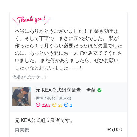
本当にありがとうございました！ 作業も効率よ
く、そして丁寧で、まさに匠の技でした。 私が
作ったら１ヶ月くらい必要だったほどの量でした
のに、あっという間にお一人で組み立ててくださ
いました。 また何かありましたら、ぜひお願い
したいなとおもいました！！！
依頼されたチケット
元IKEA公式組立業者 伊藤
check_circle
男性
/
40代
/
東京都
sentiment_satisfied
sentiment_neutral
sentiment_dissatisfied
2252
26
1
元IKEA公式組立業者です。
¥5,000
東京都