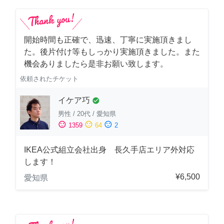
開始時間も正確で、迅速、丁寧に実施頂きまし
た。後片付け等もしっかり実施頂きました。また
機会ありましたら是非お願い致します。
依頼されたチケット
イケア巧
check_circle
男性
/
20代
/
愛知県
sentiment_satisfied
sentiment_neutral
sentiment_dissatisfied
1359
64
2
IKEA公式組立会社出身 長久手店エリア外対応
します！
¥6,500
愛知県