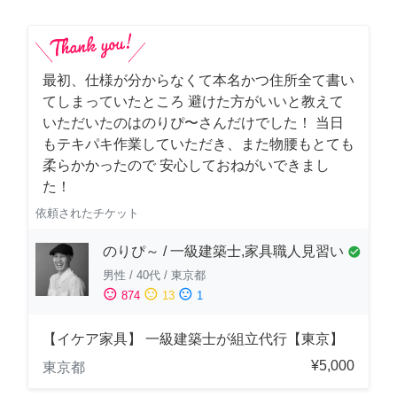
最初、仕様が分からなくて本名かつ住所全て書い
てしまっていたところ 避けた方がいいと教えて
いただいたのはのりぴ〜さんだけでした！ 当日
もテキパキ作業していただき、また物腰もとても
柔らかかったので 安心しておねがいできまし
た！
依頼されたチケット
のりぴ～ / 一級建築士,家具職人見習い
check_circle
男性
/
40代
/
東京都
sentiment_satisfied
sentiment_neutral
sentiment_dissatisfied
874
13
1
【イケア家具】 一級建築士が組立代行【東京】
¥5,000
東京都