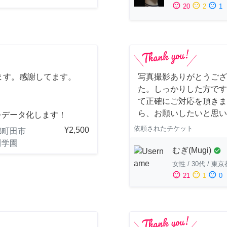
sentiment_satisfied
sentiment_neutral
sentiment_dissatisfied
20
2
1
ます。感謝してます。
写真撮影ありがとうござ
た。しっかりした方です
て正確にご対応を頂きま
ら、お願いしたいと思い
をデータ化します！
依頼されたチケット
¥2,500
都町田市
川学園
むぎ(Mugi)
check_circle
女性
/
30代
/
東京
sentiment_satisfied
sentiment_neutral
sentiment_dissatisfied
21
1
0