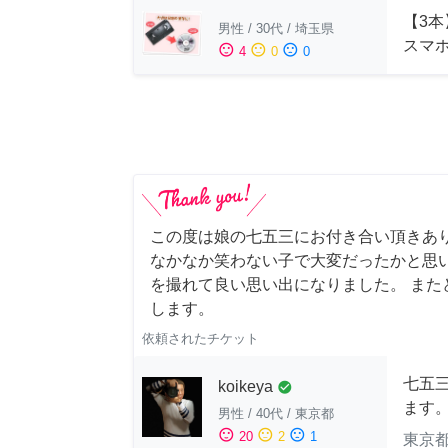
【3本
男性
/
30代
/
埼玉県
スマ
sentiment_satisfied
sentiment_neutral
sentiment_dissatisfied
4
0
0
この度は娘の七五三にお付き合い頂きあ
なかなか笑わない子で大変だったかと思
を撮れて良い思い出になりました。 また
します。
依頼されたチケット
七五
koikeya
check_circle
ます
男性
/
40代
/
東京都
sentiment_satisfied
sentiment_neutral
sentiment_dissatisfied
20
2
1
東京