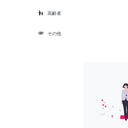
escalator_warning
高齢者
attachment
その他