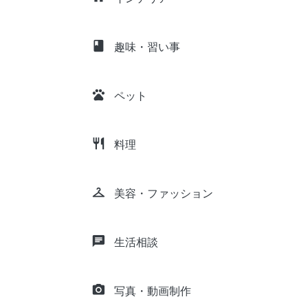
class
趣味・習い事
pets
ペット
restaurant
料理
checkroom
美容・ファッション
chat
生活相談
camera_alt
写真・動画制作