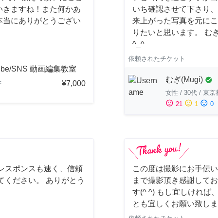
いきますね！また何かあ
いち確認させて下さり、
本当にありがとうござい
来上がった写真を元にこ
りたいと思います。 む
^_^
依頼されたチケット
ube/SNS 動画編集教室
むぎ(Mugi)
check_circle
¥7,000
府
女性
/
30代
/
東京
sentiment_satisfied
sentiment_neutral
sentiment_dissatisfied
21
1
0
レスポンスも速く、信頼
この度は撮影にお手伝い
てください。 ありがとう
まで撮影頂き感謝してお
す(^ ^) もし宜しけ
とも宜しくお願い致しま