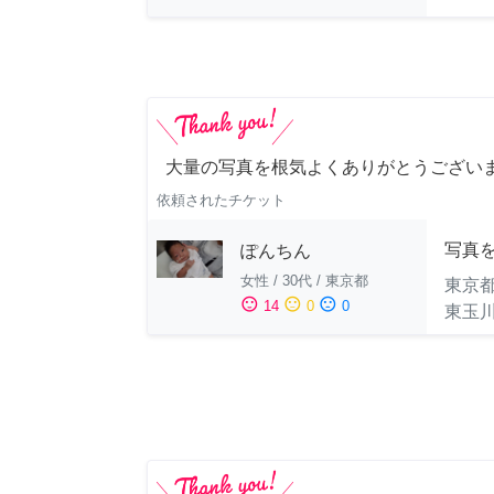
大量の写真を根気よくありがとうござい
依頼されたチケット
写真
ぽんちん
女性
/
30代
/
東京都
東京
sentiment_satisfied
sentiment_neutral
sentiment_dissatisfied
14
0
0
東玉