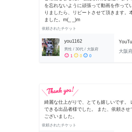
を忘れないように頑張って動画を作って
りましたら、リピートさせて頂きます。
ました。m(_ _)m
依頼されたチケット
you1162
YouT
男性
/
30代
/
大阪府
大阪
sentiment_satisfied
sentiment_neutral
sentiment_dissatisfied
1
0
0
綺麗な仕上がりで、とても嬉しいです。 
できる出品者様でした。 また、依頼させ
ございました。
依頼されたチケット