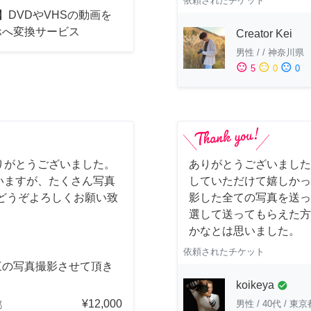
依頼されたチケット
】DVDやVHSの動画を
ホへ変換サービス
Creator Kei
男性
/
/
神奈川県
sentiment_satisfied
sentiment_neutral
sentiment_dissatisfied
5
0
0
りがとうございました。
ありがとうございました
いますが、たくさん写真
していただけて嬉しかっ
どうぞよろしくお願い致
影した全ての写真を送っ
選して送ってもらえた方
かなとは思いました。
依頼されたチケット
三の写真撮影させて頂き
。
koikeya
check_circle
¥12,000
男性
/
40代
/
東京
都