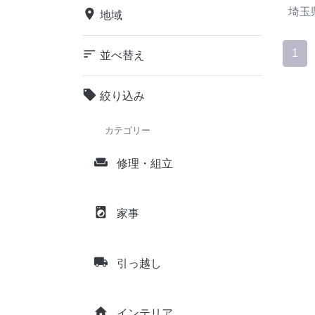
埼玉
place
地域
sort
1
並べ替え
local_offer
絞り込み
カテゴリー
weekend
修理・組立
local_laundry_service
家事
local_shipping
引っ越し
home
インテリア