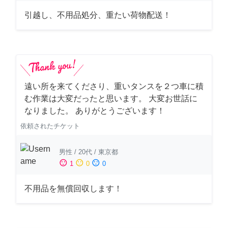
引越し、不用品処分、重たい荷物配送！
遠い所を来てくださり、重いタンスを２つ車に積
む作業は大変だったと思います。 大変お世話に
なりました。 ありがとうございます！
依頼されたチケット
男性
/
20代
/
東京都
sentiment_satisfied
sentiment_neutral
sentiment_dissatisfied
1
0
0
不用品を無償回収します！