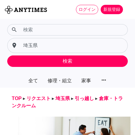
ログイン
新規登録
search
place
検索
more_horiz
全て
修理・組立
家事
TOP
▸
リクエスト
▸
埼玉県
▸
引っ越し
▸
倉庫・トラ
ンクルーム