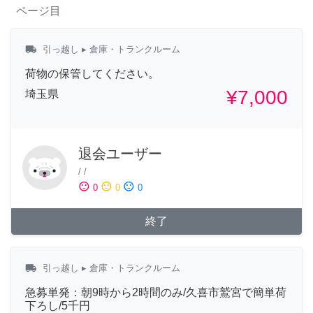
ページ目
local_shipping
引っ越し
▸ 倉庫・トランクルーム
荷物の保管してください。
¥7,000
埼玉県
退会ユーザー
/
/
sentiment_satisfied
sentiment_neutral
sentiment_dissatisfied
0
0
0
終了
local_shipping
引っ越し
▸ 倉庫・トランクルーム
急募単発：朝9時から2時間のみ/久喜市鷲宮で簡単荷
下ろし/5千円