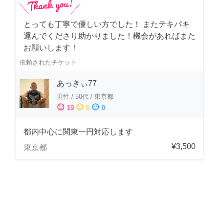
とっても丁寧で優しい方でした！ またテキパキ
運んでくださり助かりました！機会があればまた
お願いします！
依頼されたチケット
あっきぃ77
男性
/
50代
/
東京都
sentiment_satisfied
sentiment_neutral
sentiment_dissatisfied
19
0
0
都内中心に関東一円対応します
¥3,500
東京都