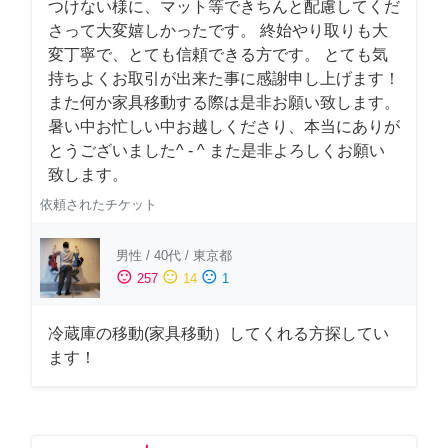
つけない様に、マット等できちんと配慮してくだ
さって大変嬉しかったです。 終始やり取りも大
変丁寧で、とても信頼できる方です。 とても気
持ちよくお取引が出来た事に感謝申し上げます！
また何か家具移動する際は是非お願い致します。
暑い中お忙しい中お越しくださり、本当にありが
とうございました^ - ^ また是非よろしくお願い
致します。
依頼されたチケット
男性
/
40代
/
東京都
sentiment_satisfied
sentiment_neutral
sentiment_dissatisfied
257
14
1
冷蔵庫の移動(家具移動）してくれる方探してい
ます！