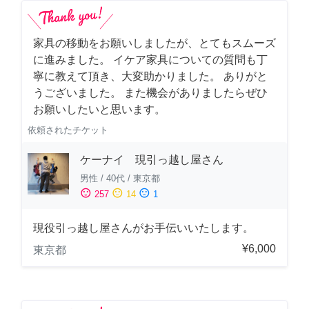
家具の移動をお願いしましたが、とてもスムーズ
に進みました。 イケア家具についての質問も丁
寧に教えて頂き、大変助かりました。 ありがと
うございました。 また機会がありましたらぜひ
お願いしたいと思います。
依頼されたチケット
ケーナイ 現引っ越し屋さん
男性
/
40代
/
東京都
sentiment_satisfied
sentiment_neutral
sentiment_dissatisfied
257
14
1
現役引っ越し屋さんがお手伝いいたします。
¥6,000
東京都