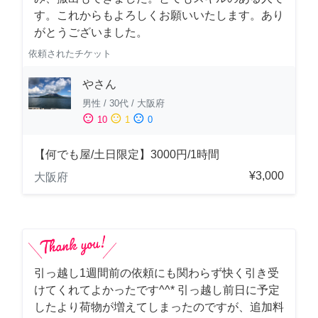
す。これからもよろしくお願いいたします。あり
がとうございました。
依頼されたチケット
やさん
男性
/
30代
/
大阪府
sentiment_satisfied
sentiment_neutral
sentiment_dissatisfied
10
1
0
【何でも屋/土日限定】3000円/1時間
¥3,000
大阪府
引っ越し1週間前の依頼にも関わらず快く引き受
けてくれてよかったです^^* 引っ越し前日に予定
したより荷物が増えてしまったのですが、追加料