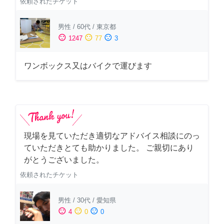
依頼されたチケット
男性
/
60代
/
東京都
sentiment_satisfied
sentiment_neutral
sentiment_dissatisfied
1247
77
3
ワンボックス又はバイクで運びます
現場を見ていただき適切なアドバイス相談にのっ
ていただきとても助かりました。 ご親切にあり
がとうございました。
依頼されたチケット
男性
/
30代
/
愛知県
sentiment_satisfied
sentiment_neutral
sentiment_dissatisfied
4
0
0