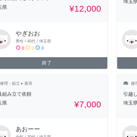
埼玉
¥12,000
玉県
やぎおお
男性
/
40代
/
埼玉県
sentiment_satisfied
sentiment_neutral
sentiment_dissatisfied
0
0
0
終了
weekend
修理・組立
▸ 家具
修
具組み立て依頼
引越
¥7,000
玉県
埼玉
あおーー
女性
/
30代
/
埼玉県