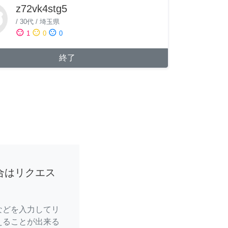
z72vk4stg5
/
30代
/
埼玉県
sentiment_satisfied
sentiment_neutral
sentiment_dissatisfied
1
0
0
終了
合はリクエス
などを入力してリ
えることが出来る