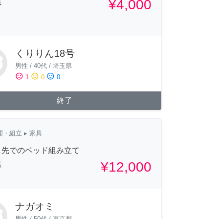
¥4,000
県
くりりん18号
男性
/
40代
/
埼玉県
sentiment_satisfied
sentiment_neutral
sentiment_dissatisfied
1
0
0
終了
理・組立
▸ 家具
し先でのベッド組み立て
¥12,000
県
ナガオミ
男性
/
50代
/
東京都