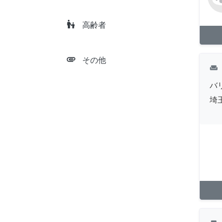
escalator_warning
高齢者
attachment
その他
weekend
バ
埼