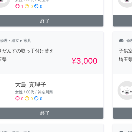
sentiment_satisfied
sentiment_neutral
sentiment_dissatisfied
1
0
0
終了
weekend
修理・組立
▸ 家具
修
リだんすの取っ手付け替え
子供
¥3,000
玉県
埼玉
大島 真理子
女性
/
60代
/
神奈川県
sentiment_satisfied
sentiment_neutral
sentiment_dissatisfied
0
0
0
終了