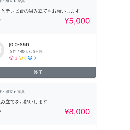
理・組立
▸ 家具
ドとテレビ台の組み立てをお願いします
¥5,000
県
jojo-san
女性
/
40代
/
埼玉県
sentiment_satisfied
sentiment_neutral
sentiment_dissatisfied
1
0
0
終了
理・組立
▸ 家具
組み立てをお願いします
¥8,000
県