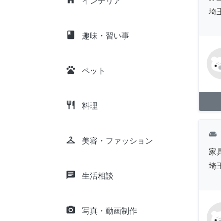
インテリア
埼
class
趣味・習い事
pets
ペット
restaurant
料理
weekend
checkroom
美容・ファッション
家
埼
chat
生活相談
camera_alt
写真・動画制作