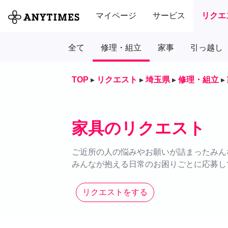
マイページ
サービス
リクエ
全て
修理・組立
家事
引っ越し
TOP
▸
リクエスト
▸
埼玉県
▸
修理・組立
▸
家具のリクエスト
ご近所の人の悩みやお願いが詰まったみん
みんなが抱える日常のお困りごとに応募し
リクエストをする