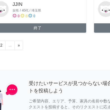
JJIN
女性
/
40代
/
埼玉県
sentiment_satisfied
sentiment_neutral
sentiment_dissatisfied
0
0
0
終了
2
...
»
受けたいサービスが見つからない場
トを投稿しよう
ご希望内容、エリア、予算、家具の名前や数
クエストを投稿すると、そのリクエストに応