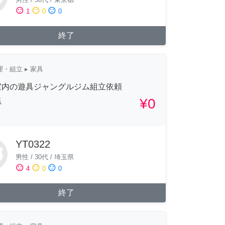
sentiment_satisfied
sentiment_neutral
sentiment_dissatisfied
1
0
0
終了
理・組立
▸ 家具
室内の遊具ジャングルジム組立依頼
¥0
県
YT0322
男性
/
30代
/
埼玉県
sentiment_satisfied
sentiment_neutral
sentiment_dissatisfied
4
0
0
終了