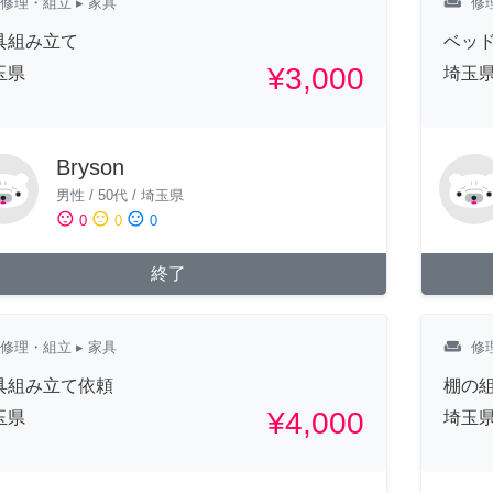
weekend
修理・組立
▸ 家具
修
具組み立て
ベッ
¥3,000
玉県
埼玉
Bryson
男性
/
50代
/
埼玉県
sentiment_satisfied
sentiment_neutral
sentiment_dissatisfied
0
0
0
終了
weekend
修理・組立
▸ 家具
修
具組み立て依頼
棚の
¥4,000
玉県
埼玉