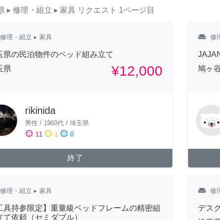
県
▸ 修理・組立
▸ 家具
リクエスト
1ページ目
weekend
修理・組立
▸ 家具
修
玉県の民泊物件のベッド組み立て
JAJ
¥12,000
玉県
鳩ヶ谷
rikinida
男性
/
1960代
/
埼玉県
sentiment_satisfied
sentiment_neutral
sentiment_dissatisfied
11
1
0
終了
weekend
修理・組立
▸ 家具
修
工具持参限定】重量級ベッドフレームの精密組
デス
立て依頼（セミダブル）