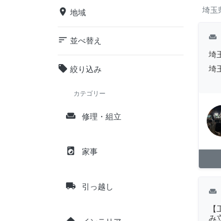
埼玉
place
地域
weekend
sort
並べ替え
埼
local_offer
埼
絞り込み
カテゴリー
weekend
修理・組立
local_laundry_service
家事
local_shipping
引っ越し
weekend
【
み
home