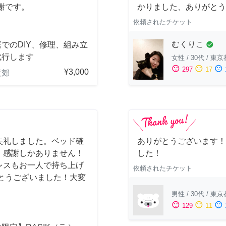
謝です。
かりました、ありがとう
依頼されたチケット
むくりこ
でのDIY、修理、組み立
check_circle
代行します
女性
/
30代
/
東京
sentiment_satisfied
sentiment_neutral
sentiment_dissatisfied
297
17
¥3,000
近郊
失礼しました。ベッド確
ありがとうございます！
、感謝しかありません！
した！
レスもお一人で持ち上げ
依頼されたチケット
とうございました！大変
男性
/
30代
/
東京
sentiment_satisfied
sentiment_neutral
sentiment_dissatisfied
129
11