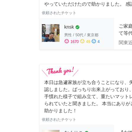
やっていただけたので助かりました。 感
依頼されたチケット
ご家庭
knsk
check_circle
て等
男性
/
50代
/
東京都
sentiment_satisfied
sentiment_neutral
sentiment_dissatisfied
1670
49
4
関東
本日は急遽家族が立ち合うことになり、
認しました。ばっちり出来上がっており
手慣れた様子で組み立て、重たいマット
られていたと聞きました。 本当にありが
助かりました！
依頼されたチケット